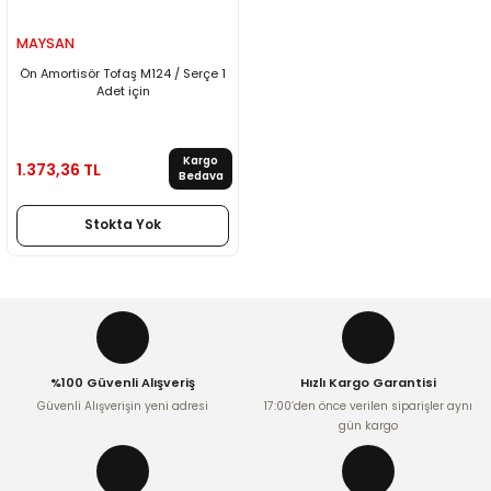
MAYSAN
Ön Amortisör Tofaş M124 / Serçe 1
Adet için
Kargo
1.373,36 TL
Bedava
Stokta Yok
%100 Güvenli Alışveriş
Hızlı Kargo Garantisi
Güvenli Alışverişin yeni adresi
17:00’den önce verilen siparişler aynı
gün kargo