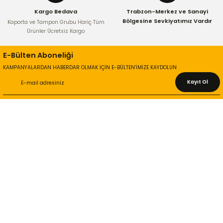
Kargo Bedava
Trabzon-Merkez ve Sanayi
Bölgesine Sevkiyatımız Vardır
Kaporta ve Tampon Grubu Hariç Tüm
Ürünler Ücretsiz Kargo
E-Bülten Aboneliği
KAMPANYALARDAN HABERDAR OLMAK İÇİN E-BÜLTEN’İMİZE KAYDOLUN
Kayıt Ol
KURUMSAL
Hakkımızda
İletişim Bilgileri
Gizlilik ve Güvenlik
İade ve Değişim
İletişim Formu
ONLİNE ALIŞVERİŞ
Alışveriş Sepetim