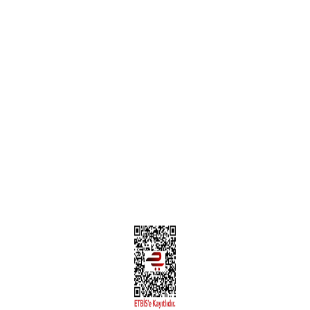
Garanti ve İade Şartları
Hesap Numaralarımız
Teslimat Bilgileri
MÜŞTERİ HİZMETLERİ
Yeni Üyelik
Üyelik Bilgileri
Kargom Nerede Aras ?
Kargom Nerede Yurtiçi ?
Kargom Nerede Sendeo ?
Hesabım