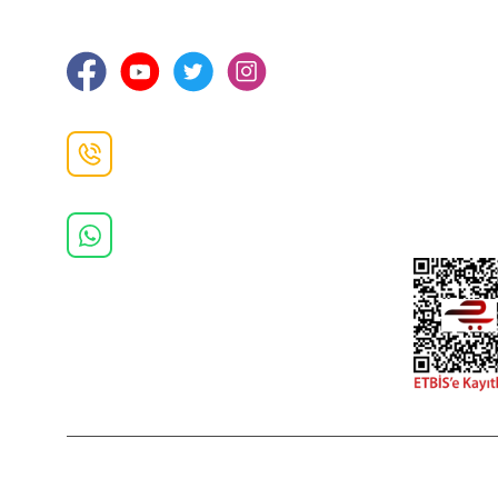
Ortahisar / TRABZON
İletişim Bilg
Gizlilik ve 
İade ve De
İletişim F
Danışma Hattı
0(462)
325 11 16
Whatsapp Danışma
0(532)
370 37 37