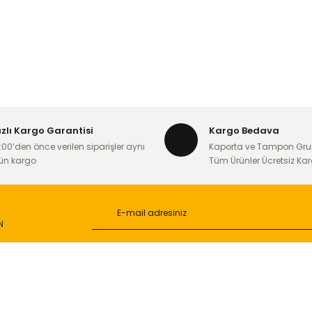
ızlı Kargo Garantisi
Kargo Bedava
:00’den önce verilen siparişler aynı
Kaporta ve Tampon Gru
ün kargo
Tüm Ürünler Ücretsiz Ka
N
L
ONLİNE ALIŞVERİŞ
a
Alışveriş Sepetim