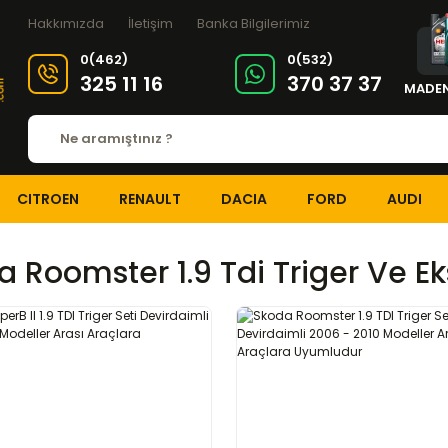
Hakkımızda
İletişim
Banka Bilgilerimiz
0(462)
0(532)
325 11 16
370 37 37
MADEN
CITROEN
RENAULT
DACIA
FORD
AUDI
 Roomster 1.9 Tdi Triger Ve Ek