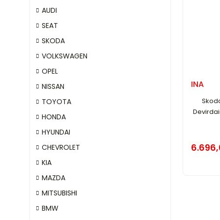
AUDI
SEAT
SKODA
VOLKSWAGEN
OPEL
INA
NISSAN
Skoda 
TOYOTA
Devirdai
HONDA
HYUNDAI
6.696,
CHEVROLET
KIA
MAZDA
MITSUBISHI
BMW