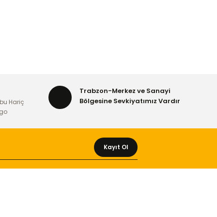
Trabzon-Merkez ve Sanayi
Bölgesine Sevkiyatımız Vardır
bu Hariç
rgo
Kayıt Ol
MÜŞTERİ HİZMETLERİ
Yeni Üyelik