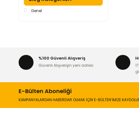
Genel
%100 Güvenli Alışveriş
H
Güvenli Alışverişin yeni adresi
17
g
E-Bülten Aboneliği
KAMPANYALARDAN HABERDAR OLMAK İÇİN E-BÜLTEN’İMİZE KAYDOLU
İLETİŞİM
KURUMSA
Hakkımızd
Sanayi Mah. Şamdan Sok. No: 12 Değirmendere