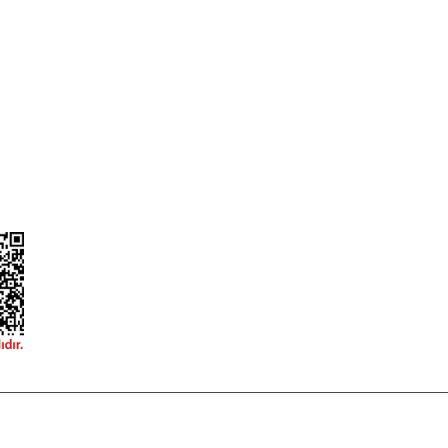
ileri
Garanti ve İade Şartları
Güvenlik
Hesap Numaralarımız
ğişim
Teslimat Bilgileri
ormu