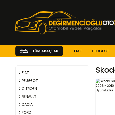
FIAT
PEUGEOT
TÜM ARAÇLAR
Skoda
FIAT
PEUGEOT
CITROEN
RENAULT
DACIA
FORD