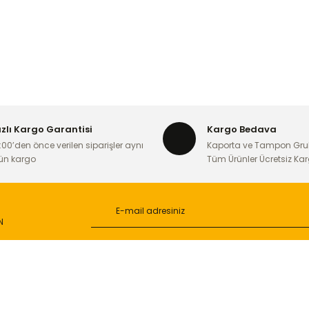
ızlı Kargo Garantisi
Kargo Bedava
:00’den önce verilen siparişler aynı
Kaporta ve Tampon Gru
ün kargo
Tüm Ürünler Ücretsiz Ka
N
L
ONLİNE ALIŞVERİŞ
a
Alışveriş Sepetim