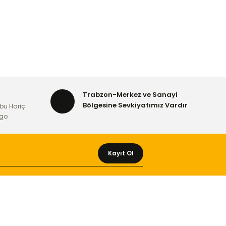
Trabzon-Merkez ve Sanayi
Bölgesine Sevkiyatımız Vardır
bu Hariç
rgo
Kayıt Ol
MÜŞTERİ HİZMETLERİ
Yeni Üyelik