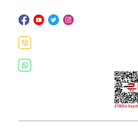
Ortahisar / TRABZON
İletişim Bilg
Gizlilik ve 
İade ve De
İletişim F
Danışma Hattı
0(462)
325 11 16
Whatsapp Danışma
0(532)
370 37 37