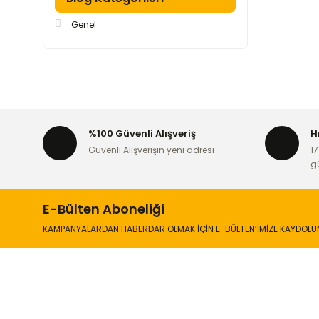
Genel
%100 Güvenli Alışveriş
H
Güvenli Alışverişin yeni adresi
17
g
E-Bülten Aboneliği
KAMPANYALARDAN HABERDAR OLMAK İÇİN E-BÜLTEN’İMİZE KAYDOLU
İLETİŞİM
KURUMSA
Hakkımızd
Sanayi Mah. Şamdan Sok. No: 12 Değirmendere