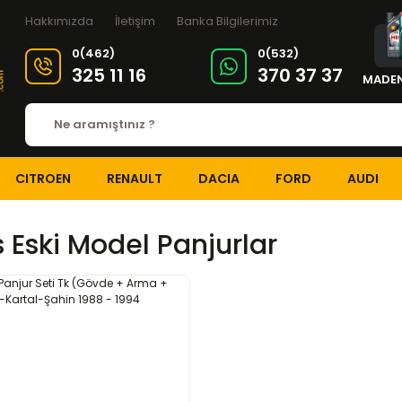
Hakkımızda
İletişim
Banka Bilgilerimiz
0(462)
0(532)
325 11 16
370 37 37
MADEN
CITROEN
RENAULT
DACIA
FORD
AUDI
 Eski Model Panjurlar