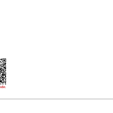
ileri
Garanti ve İade Şartları
Güvenlik
Hesap Numaralarımız
ğişim
Teslimat Bilgileri
ormu