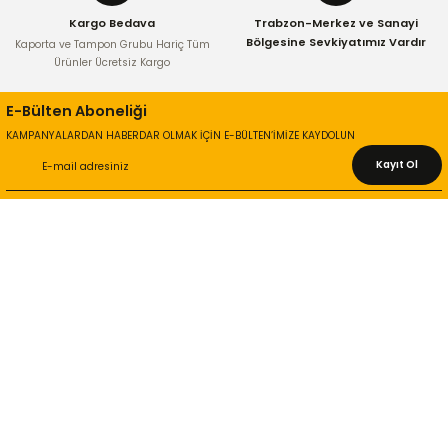
Kargo Bedava
Trabzon-Merkez ve Sanayi
Bölgesine Sevkiyatımız Vardır
Kaporta ve Tampon Grubu Hariç Tüm
Ürünler Ücretsiz Kargo
E-Bülten Aboneliği
KAMPANYALARDAN HABERDAR OLMAK İÇİN E-BÜLTEN’İMİZE KAYDOLUN
Kayıt Ol
KURUMSAL
Hakkımızda
İletişim Bilgileri
Gizlilik ve Güvenlik
İade ve Değişim
İletişim Formu
ONLİNE ALIŞVERİŞ
Alışveriş Sepetim