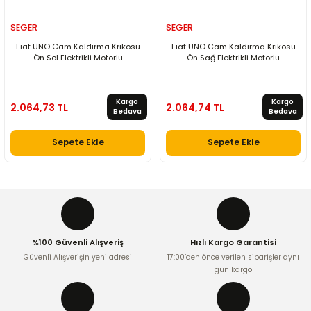
SEGER
SEGER
Fiat UNO Cam Kaldırma Krikosu
Fiat UNO Cam Kaldırma Krikosu
Ön Sol Elektrikli Motorlu
Ön Sağ Elektrikli Motorlu
Kargo
Kargo
2.064,73 TL
2.064,74 TL
Bedava
Bedava
Sepete Ekle
Sepete Ekle
%100 Güvenli Alışveriş
Hızlı Kargo Garantisi
Güvenli Alışverişin yeni adresi
17:00’den önce verilen siparişler aynı
gün kargo