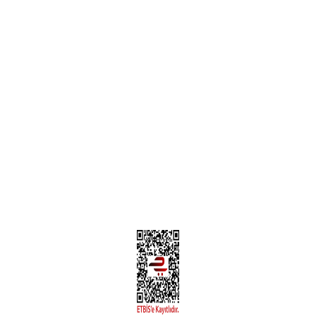
Garanti ve İade Şartları
Hesap Numaralarımız
Teslimat Bilgileri
MÜŞTERİ HİZMETLERİ
Yeni Üyelik
Üyelik Bilgileri
Kargom Nerede Aras ?
Kargom Nerede Yurtiçi ?
Kargom Nerede Sendeo ?
Hesabım