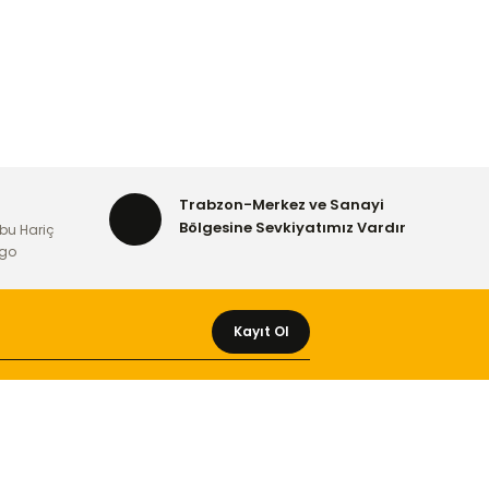
Trabzon-Merkez ve Sanayi
Bölgesine Sevkiyatımız Vardır
bu Hariç
rgo
Kayıt Ol
MÜŞTERİ HİZMETLERİ
Yeni Üyelik