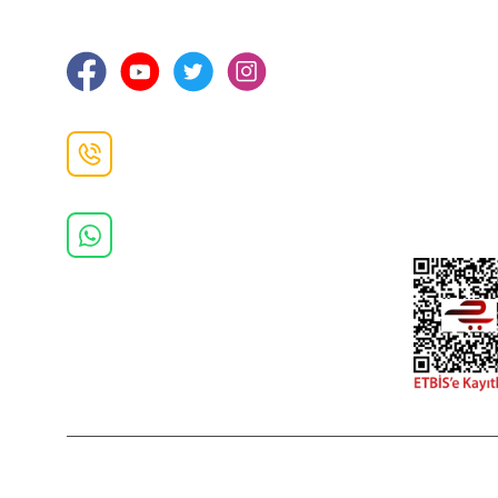
Ortahisar / TRABZON
İletişim Bilg
Gizlilik ve 
İade ve De
İletişim F
Danışma Hattı
0(462)
325 11 16
Whatsapp Danışma
0(532)
370 37 37