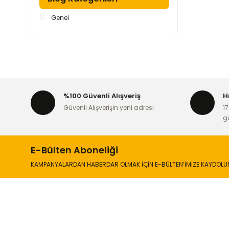
Genel
%100 Güvenli Alışveriş
H
Güvenli Alışverişin yeni adresi
17
g
E-Bülten Aboneliği
KAMPANYALARDAN HABERDAR OLMAK İÇİN E-BÜLTEN’İMİZE KAYDOLU
İLETİŞİM
KURUMSA
Hakkımızd
Sanayi Mah. Şamdan Sok. No: 12 Değirmendere