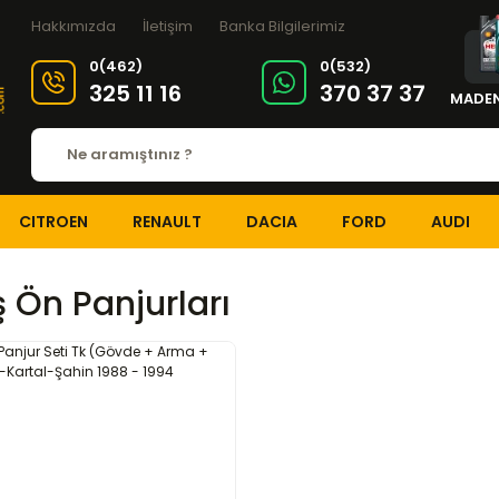
Hakkımızda
İletişim
Banka Bilgilerimiz
0(462)
0(532)
325 11 16
370 37 37
MADEN
CITROEN
RENAULT
DACIA
FORD
AUDI
 Ön Panjurları