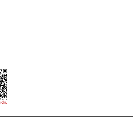
ileri
Garanti ve İade Şartları
Güvenlik
Hesap Numaralarımız
ğişim
Teslimat Bilgileri
ormu