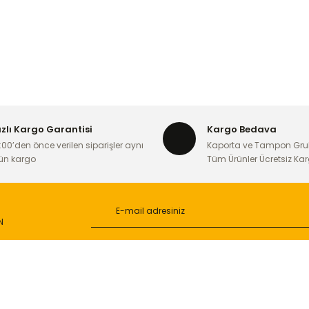
ızlı Kargo Garantisi
Kargo Bedava
:00’den önce verilen siparişler aynı
Kaporta ve Tampon Gru
ün kargo
Tüm Ürünler Ücretsiz Ka
N
L
ONLİNE ALIŞVERİŞ
a
Alışveriş Sepetim