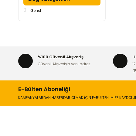
Genel
%100 Güvenli Alışveriş
H
Güvenli Alışverişin yeni adresi
17
g
E-Bülten Aboneliği
KAMPANYALARDAN HABERDAR OLMAK İÇİN E-BÜLTEN’İMİZE KAYDOLU
İLETİŞİM
KURUMSA
Hakkımızd
Sanayi Mah. Şamdan Sok. No: 12 Değirmendere