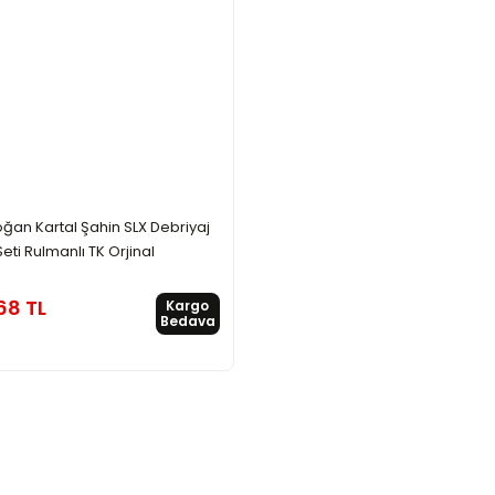
ğan Kartal Şahin SLX Debriyaj
Seti Rulmanlı TK Orjinal
68 TL
Kargo
Bedava