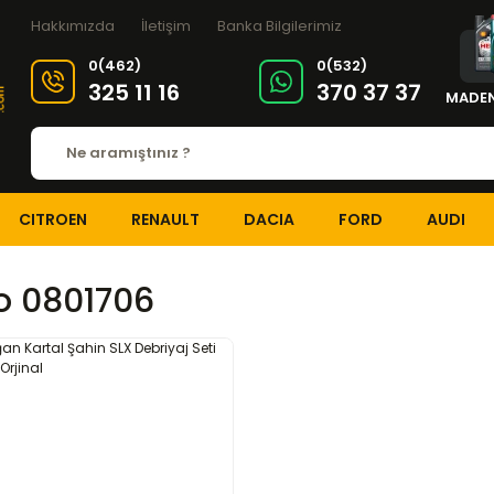
Hakkımızda
İletişim
Banka Bilgilerimiz
0(462)
0(532)
325 11 16
370 37 37
MADEN
CITROEN
RENAULT
DACIA
FORD
AUDI
o 0801706