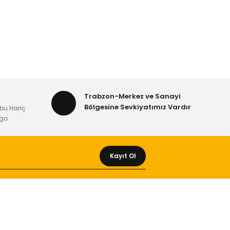
Trabzon-Merkez ve Sanayi
Bölgesine Sevkiyatımız Vardır
bu Hariç
rgo
Kayıt Ol
MÜŞTERİ HİZMETLERİ
Yeni Üyelik