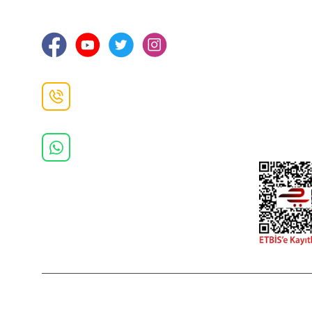
Ortahisar / TRABZON
İletişim Bilg
Gizlilik ve 
İade ve De
İletişim F
Danışma Hattı
0(462)
325 11 16
Whatsapp Danışma
0(532)
370 37 37