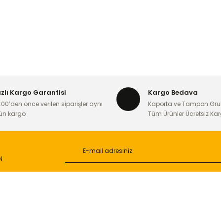
ızlı Kargo Garantisi
Kargo Bedava
:00’den önce verilen siparişler aynı
Kaporta ve Tampon Gru
ün kargo
Tüm Ürünler Ücretsiz Ka
N
L
ONLİNE ALIŞVERİŞ
a
Alışveriş Sepetim