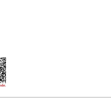
ileri
Garanti ve İade Şartları
Güvenlik
Hesap Numaralarımız
ğişim
Teslimat Bilgileri
ormu