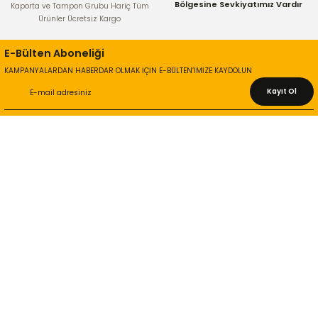
Bölgesine Sevkiyatımız Vardır
Kaporta ve Tampon Grubu Hariç Tüm
Ürünler Ücretsiz Kargo
E-Bülten Aboneliği
KAMPANYALARDAN HABERDAR OLMAK İÇİN E-BÜLTEN’İMİZE KAYDOLUN
Kayıt Ol
KURUMSAL
Hakkımızda
İletişim Bilgileri
Gizlilik ve Güvenlik
İade ve Değişim
İletişim Formu
ONLİNE ALIŞVERİŞ
Alışveriş Sepetim
Garanti ve İade Şartları
Hesap Numaralarımız