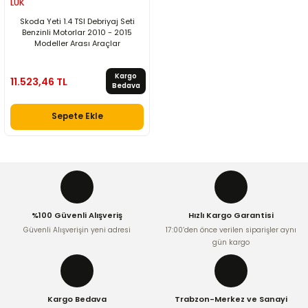
LUK
Skoda Yeti 1.4 TSI Debriyaj Seti
Benzinli Motorlar 2010 - 2015
Modeller Arası Araçlar
Kargo
11.523,46 TL
Bedava
Sepete Ekle
%100 Güvenli Alışveriş
Hızlı Kargo Garantisi
Güvenli Alışverişin yeni adresi
17:00’den önce verilen siparişler aynı
gün kargo
Kargo Bedava
Trabzon-Merkez ve Sanayi