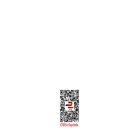
Teslimat Bilgileri
MÜŞTERİ HİZMETLERİ
Yeni Üyelik
Üyelik Bilgileri
Kargom Nerede Aras ?
Kargom Nerede Yurtiçi ?
Kargom Nerede Sendeo ?
Hesabım
İLETİŞİM