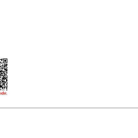
Güvenlik
Hesap Numaralarımız
ğişim
Teslimat Bilgileri
ormu
 korunmaktadır.