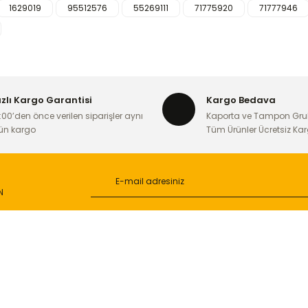
1629019
95512576
55269111
71775920
71777946
iğer konularda yetersiz gördüğünüz noktaları öneri formunu kullanarak ta
Bu ürüne ilk yorumu siz yapın!
Yorum Yaz
ızlı Kargo Garantisi
Kargo Bedava
:00’den önce verilen siparişler aynı
Kaporta ve Tampon Gru
ün kargo
Tüm Ürünler Ücretsiz Ka
N
Gönder
L
ONLİNE ALIŞVERİŞ
a
Alışveriş Sepetim
ileri
Garanti ve İade Şartları