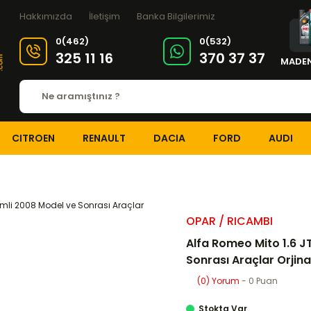
Hakkımızda
İletişim
Banka Bilgilerimiz
0(462)
0(532)
325 11 16
370 37 37
MADEN
CITROEN
RENAULT
DACIA
FORD
AUDI
EKSANTRİK-TRİGER SİSTEMİ
Eksantrik-Triger Setleri
Alfa Romeo Mito 1
OPAR / RICAMBI
Alfa Romeo Mito 1.6 J
Sonrası Araçlar Orjina
(0) Yorum
- 0 Puan
Stokta Var