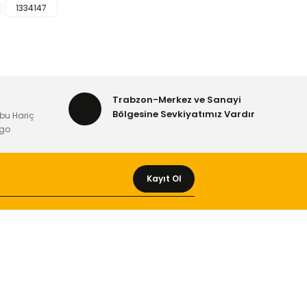
1334147
rafımıza iletebilirsiniz.
Trabzon-Merkez ve Sanayi
Bölgesine Sevkiyatımız Vardır
bu Hariç
rgo
Kayıt Ol
MÜŞTERİ HİZMETLERİ
Yeni Üyelik
Üyelik Bilgileri