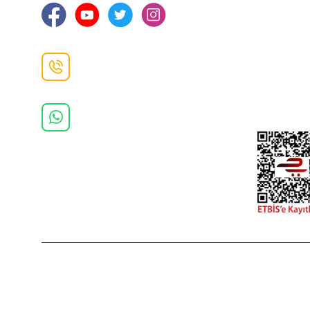
Gizlilik ve 
İade ve De
İletişim F
Danışma Hattı
0(462)
325 11 16
Whatsapp Danışma
0(532)
370 37 37
2022 Copyright © Kredi kartı bilgileriniz 256bit SSL sertifikası ile