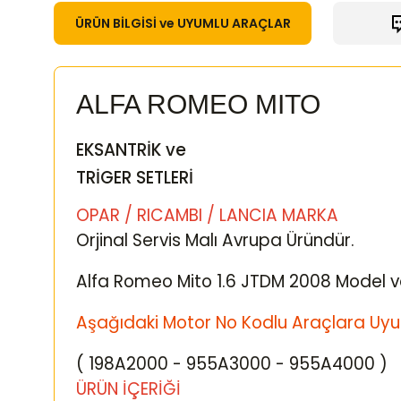
ÜRÜN BİLGİSİ ve UYUMLU ARAÇLAR
ALFA ROMEO MITO
EKSANTRİK ve
TRİGER SETLERİ
OPAR / RICAMBI / LANCIA MARKA
Orjinal Servis Malı Avrupa Üründür.
Alfa Romeo Mito 1.6 JTDM 2008 Model v
Aşağıdaki Motor No Kodlu Araçlara Uyu
( 198A2000 - 955A3000 - 955A4000 )
ÜRÜN İÇERİĞİ