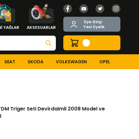
Üye Girişi
Yeni Üyelik
İ YAĞLAR
AKSESUARLAR
SEAT
SKODA
VOLKSWAGEN
OPEL
.6 JTDM Triger Seti Devirdaimli 2008 Model ve Sonrası Araçlar Orj
TDM Triger Seti Devirdaimli 2008 Model ve
l