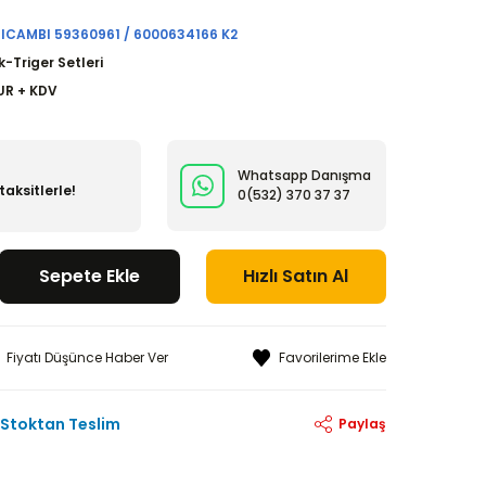
RICAMBI 59360961 / 6000634166 K2
k-Triger Setleri
UR + KDV
Whatsapp Danışma
taksitlerle!
0(532)
370 37 37
Sepete Ekle
Hızlı Satın Al
Fiyatı Düşünce Haber Ver
Stoktan Teslim
Paylaş