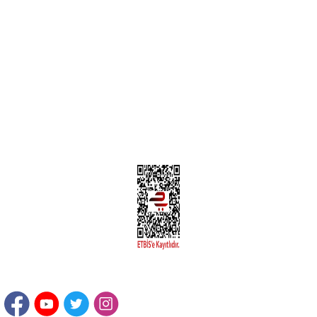
MÜŞTERİ HİZMETLERİ
Yeni Üyelik
Üyelik Bilgileri
Kargom Nerede Aras ?
Kargom Nerede Yurtiçi ?
Kargom Nerede Sendeo ?
Hesabım
İLETİŞİM
Sanayi Mah. Şamdan Sok. No: 12 Değirmendere Ortahisar / TRABZON