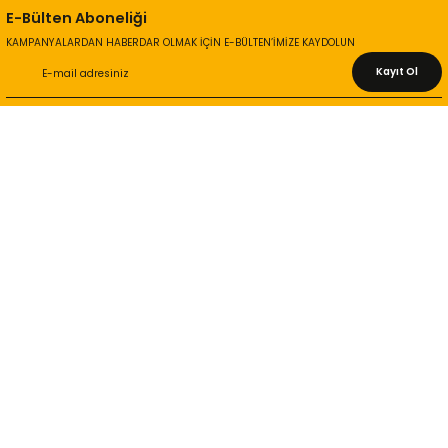
E-Bülten Aboneliği
KAMPANYALARDAN HABERDAR OLMAK İÇİN E-BÜLTEN’İMİZE KAYDOLUN
Kayıt Ol
KURUMSAL
Hakkımızda
İletişim Bilgileri
Gizlilik ve Güvenlik
İade ve Değişim
İletişim Formu
ONLİNE ALIŞVERİŞ
Alışveriş Sepetim
Garanti ve İade Şartları
Hesap Numaralarımız
Teslimat Bilgileri