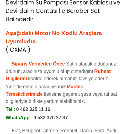
Devirdaim Su Pompası Sensör Kablosu ve
Devirdaim Contası İle Beraber Set
Halindedir.
Aşağıdaki Motor No Kodlu Araçlara
Uyumludur.
( CXMA )
Sipariş Vermeden Önce
Satın alacak olduğunuz
ürünün, aracınıza uyumlu olup olmadığını
Ruhsat
Bilgilerini
kontrol ederek almanızı tavsiye ederiz.
Yine de emin olamadıysanız
Müşteri
Temsilcilerimizle
iletişime geçerek şase veya ruhsat
bilgileriyle birlikte yardım alabilirsiniz.
Tel :
0 462 325 11 16
WhatsApp :
0 532 370 37 37
Fiat, Peugeot, Citroen, Renault, Dacia, Ford, Audi,