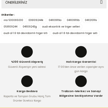
ÖNERİLERİNİZ
Yorum Yaz
Etiketler :
Bu ürünün fiyat bilgisi, resim, ürün açıklamalarında ve diğer
ına 530065030
036109244k
04l109119a
04l109119b
04l121011lx
konularda yetersiz gördüğünüz noktaları öneri formunu
kullanarak tarafımıza iletebilirsiniz.
058109244
04l109243g
audi eksantrik ve triger setleri
Görüş ve önerileriniz için teşekkür ederiz.
audi a1 1.6 tdi devirdaimli triger kiti
audi a1 1.6 tdı devirdaimli triger seti
Ürün resmi kalitesiz, bozuk veya görüntülenemiyor.
Ürün açıklamasında eksik bilgiler bulunuyor.
Ürün bilgilerinde hatalar bulunuyor.
%100 Güvenli Alışveriş
Hızlı Kargo Garantisi
Ürün fiyatı diğer sitelerden daha pahalı.
Güvenli Alışverişin yeni adresi
17:00’den önce verilen siparişler aynı
Bu ürüne benzer farklı alternatifler olmalı.
gün kargo
Kargo Bedava
Trabzon-Merkez ve Sanayi
Bölgesine Sevkiyatımız Vardır
Kaporta ve Tampon Grubu Hariç Tüm
Ürünler Ücretsiz Kargo
Gönder