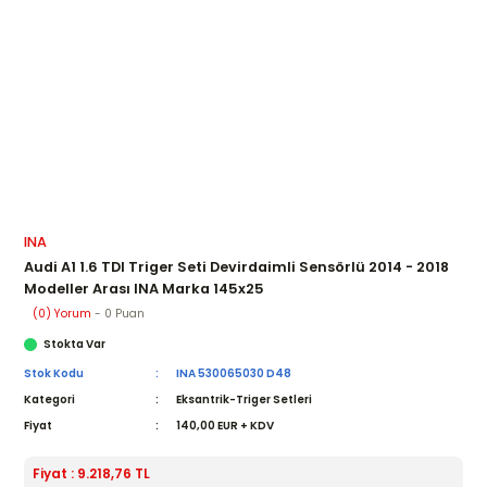
INA
Audi A1 1.6 TDI Triger Seti Devirdaimli Sensörlü 2014 - 2018
Modeller Arası INA Marka 145x25
(0) Yorum
- 0 Puan
Stokta Var
Stok Kodu
INA 530065030 D48
Kategori
Eksantrik-Triger Setleri
Fiyat
140,00 EUR + KDV
Fiyat : 9.218,76 TL