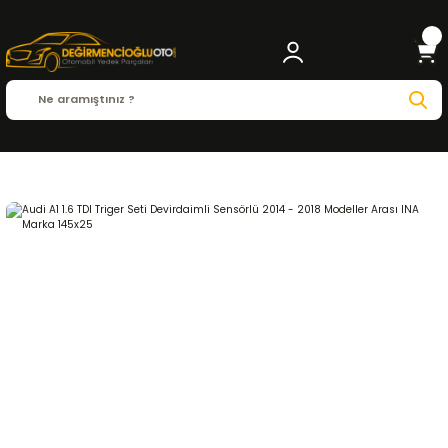
Anasayfa
AUDI
A1
A1 2010 - 2023
1.6 TDI
EKSANTRİK-TRİGER SİSTEMİ
Eksan