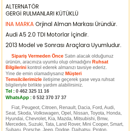
ALTERNATÖR
GERGİ RULMANLARI KÜTÜKLÜ
INA MARKA
Orjinal Alman Markası Üründür.
Audi A5 2.0 TDI Motorlar İçindir.
2013 Model ve Sonrası Araçlara Uyumludur.
Sipariş Vermeden Önce
Satın alacak olduğunuz
ürünün, aracınıza uyumlu olup olmadığını
Ruhsat
Bilgilerini
kontrol ederek almanızı tavsiye ederiz.
Yine de emin olamadıysanız
Müşteri
Temsilcilerimizle
iletişime geçerek şase veya ruhsat
bilgileriyle birlikte yardım alabilirsiniz.
Tel :
0 462 325 11 16
WhatsApp :
0 532 370 37 37
Fiat, Peugeot, Citroen, Renault, Dacia, Ford, Audi,
Seat, Skoda, Volkswagen, Opel, Nissan, Toyota, Honda,
Hyundai, Chevrolet, Kia, Mazda, Mitsubishi, Bmw,
Mercedes, Suzuki, Tata, Land Rover, Mini Cooper, Smart,
Subaru, Porsche, Jeep, Dodge, Daihatsu, Proton,