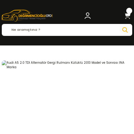
Anasayfa
AUDI
A5
A5 2008 - 2023
2.0 TDI
MOTOR ve PARÇALARI
Gergi 