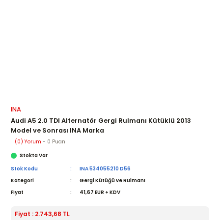
INA
Audi A5 2.0 TDI Alternatör Gergi Rulmanı Kütüklü 2013
Model ve Sonrası INA Marka
(0) Yorum
- 0 Puan
Stokta Var
Stok Kodu
INA 534055210 D56
Kategori
Gergi Kütüğü ve Rulmanı
Fiyat
41,67 EUR + KDV
Fiyat : 2.743,68 TL