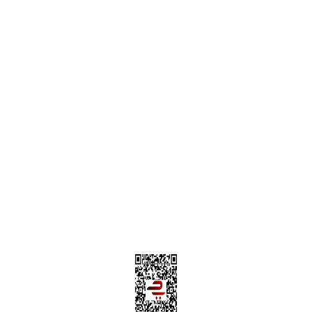
Alışveriş Sepetim
Garanti ve İade Şartları
Hesap Numaralarımız
Teslimat Bilgileri
MÜŞTERİ HİZMETLERİ
Yeni Üyelik
Üyelik Bilgileri
Kargom Nerede Aras ?
Kargom Nerede Yurtiçi ?
Kargom Nerede Sendeo ?
Hesabım