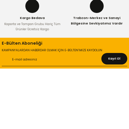
Kargo Bedava
Trabzon-Merkez ve Sanayi
Gönder
Bölgesine Sevkiyatımız Vardır
Kaporta ve Tampon Grubu Hariç Tüm
Ürünler Ücretsiz Kargo
E-Bülten Aboneliği
KAMPANYALARDAN HABERDAR OLMAK İÇİN E-BÜLTEN’İMİZE KAYDOLUN
Kayıt Ol
KURUMSAL
Hakkımızda
İletişim Bilgileri
Gizlilik ve Güvenlik
İade ve Değişim
İletişim Formu
ONLİNE ALIŞVERİŞ