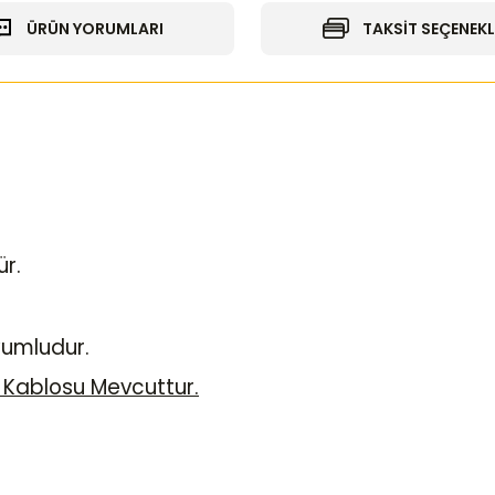
ÜRÜN YORUMLARI
TAKSİT SEÇENEKL
ür.
yumludur.
 Kablosu Mevcuttur.