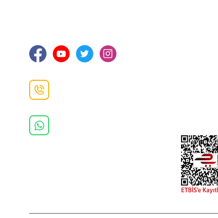
Hakkımızd
Sanayi Mah. Şamdan Sok. No: 12 Değirmendere
Ortahisar / TRABZON
İletişim Bilg
Gizlilik ve 
İade ve De
İletişim F
Danışma Hattı
0(462)
325 11 16
Whatsapp Danışma
0(532)
370 37 37