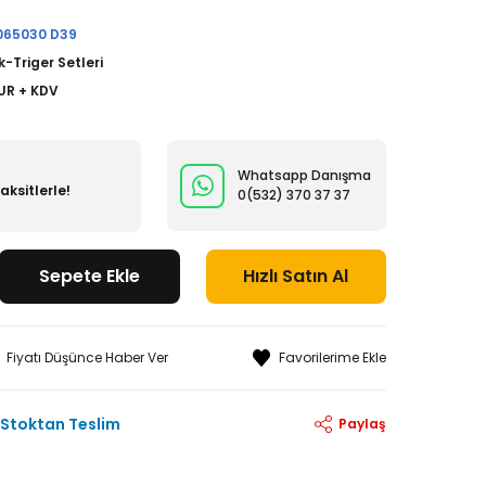
065030 D39
k-Triger Setleri
EUR + KDV
Whatsapp Danışma
ksitlerle!
0(532)
370 37 37
Sepete Ekle
Hızlı Satın Al
Fiyatı Düşünce Haber Ver
Stoktan Teslim
Paylaş