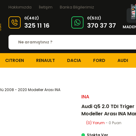
Hakkımızda
İletişim
Banka Bilgilerimiz
0(462)
0(532)
325 11 16
370 37 37
MADEN
CITROEN
RENAULT
DACIA
FORD
AUDI
TRİGER SİSTEMİ
Eksantrik-Triger Setleri
Audi Q5 2.0 TDI Triger Seti 
INA
Audi Q5 2.0 TDI Triger
Modeller Arası INA Ma
(0) Yorum
- 0 Puan
Stokta Var