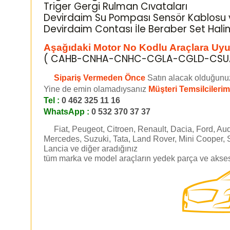
Triger Gergi Rulman Cıvataları
Devirdaim Su Pompası Sensör Kablosu 
Devirdaim Contası İle Beraber Set Halin
Aşağıdaki Motor No Kodlu Araçlara Uy
( CAHB-CNHA-CNHC-CGLA-CGLD-CSUA
Sipariş Vermeden Önce
Satın alacak olduğunu
Yine de emin olamadıysanız
Müşteri Temsilcilerim
Tel :
0 462 325 11 16
WhatsApp :
0 532 370 37 37
Fiat, Peugeot, Citroen, Renault, Dacia, Ford, Aud
Mercedes, Suzuki, Tata, Land Rover, Mini Cooper, 
Lancia ve diğer aradığınız
tüm marka ve model araçların yedek parça ve aksesu