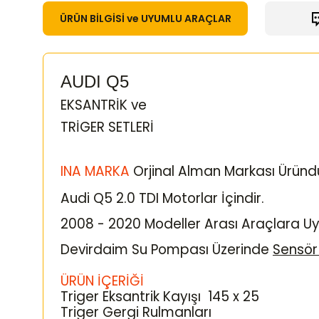
ÜRÜN BİLGİSİ ve UYUMLU ARAÇLAR
AUDI Q5
EKSANTRİK ve
TRİGER SETLERİ
INA MARKA
Orjinal Alman Markası Üründ
Audi Q5 2.0 TDI Motorlar İçindir.
2008 - 2020 Modeller Arası Araçlara U
Devirdaim Su Pompası Üzerinde
Sensör
ÜRÜN İÇERİĞİ
Triger Eksantrik Kayışı 145 x 25
Triger Gergi Rulmanları