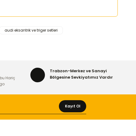
audi eksantrik ve triger setleri
rafımıza iletebilirsiniz.
Trabzon-Merkez ve Sanayi
Bölgesine Sevkiyatımız Vardır
bu Hariç
rgo
Kayıt Ol
MÜŞTERİ HİZMETLERİ