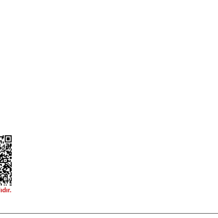
a
Alışveriş Sepetim
ileri
Garanti ve İade Şartları
Güvenlik
Hesap Numaralarımız
ğişim
Teslimat Bilgileri
ormu