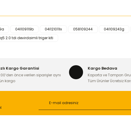
19a
04l109119b
04l121011lx
058109244
04l109243g
iğer konularda yetersiz gördüğünüz noktaları öneri formunu kullanarak ta
q5 2.0 tdi devirdaimli triger kiti
Bu ürüne ilk yorumu siz yapın!
Yorum Yaz
ızlı Kargo Garantisi
Kargo Bedava
:00’den önce verilen siparişler aynı
Kaporta ve Tampon Gru
ün kargo
Tüm Ürünler Ücretsiz Ka
N
Gönder
L
ONLİNE ALIŞVERİŞ