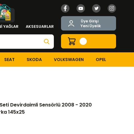
Üye Girişi
Yeni Üyelik
İ YAĞLAR
AKSESUARLAR
SEAT
SKODA
VOLKSWAGEN
OPEL
Devirdaimli Sensörlü 2008 - 2020 Modeller Arası INA Marka 145x25
 Seti Devirdaimli Sensörlü 2008 - 2020
rka 145x25