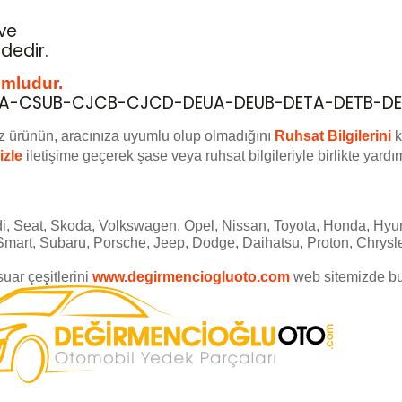
ve
dedir.
umludur.
-CSUB-CJCB-CJCD-DEUA-DEUB-DETA-DETB-DE
z ürünün, aracınıza uyumlu olup olmadığını
Ruhsat Bilgilerini
k
izle
iletişime geçerek şase veya ruhsat bilgileriyle birlikte yardım
i, Seat, Skoda, Volkswagen, Opel, Nissan, Toyota, Honda, Hyun
Smart, Subaru, Porsche, Jeep, Dodge, Daihatsu, Proton, Chrysle
ar çeşitlerini
www.degirmenciogluoto.com
web sitemizde
bu