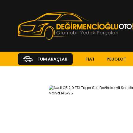
FIAT
PEUGEOT
TÜM ARAÇLAR
Anasayfa
AUDI
Q5
Q5 2008 - 2023
2.0 TDI
EKSANTRİK-