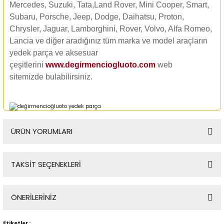
Mercedes, Suzuki, Tata,Land Rover, Mini Cooper, Smart,
Subaru, Porsche, Jeep, Dodge, Daihatsu, Proton,
Chrysler, Jaguar, Lamborghini, Rover, Volvo, Alfa Romeo,
Lancia ve diğer aradığınız tüm marka ve model araçların
yedek parça ve aksesuar
çeşitlerini
www.degirmenciogluoto.com
web
sitemizde
bulabilirsiniz.
ÜRÜN YORUMLARI
TAKSİT SEÇENEKLERİ
Bu ürüne ilk yorumu siz yapın!
ÖNERİLERİNİZ
Yorum Yaz
Etiketler :