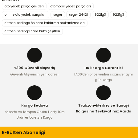
Bu ürünün fiyat bilgisi, resim, ürün açıklamalarında ve diğer
oto yedek parça çeşitleri
otomobil yedek parçaları
konularda yetersiz gördüğünüz noktaları öneri formunu
kullanarak tarafımıza iletebilirsiniz.
online oto yedek parçaları
seger
seger 24421
9221g3
9221g3
Görüş ve önerileriniz için teşekkür ederiz.
citroen berlingo ön cam kaldırma mekanizmaları
citroen berlingo cam kriko çeşitleri
Ürün resmi kalitesiz, bozuk veya görüntülenemiyor.
Ürün açıklamasında eksik bilgiler bulunuyor.
Ürün bilgilerinde hatalar bulunuyor.
Ürün fiyatı diğer sitelerden daha pahalı.
%100 Güvenli Alışveriş
Hızlı Kargo Garantisi
Bu ürüne benzer farklı alternatifler olmalı.
Güvenli Alışverişin yeni adresi
17:00’den önce verilen siparişler aynı
gün kargo
Kargo Bedava
Trabzon-Merkez ve Sanayi
Gönder
Bölgesine Sevkiyatımız Vardır
Kaporta ve Tampon Grubu Hariç Tüm
Ürünler Ücretsiz Kargo
E-Bülten Aboneliği