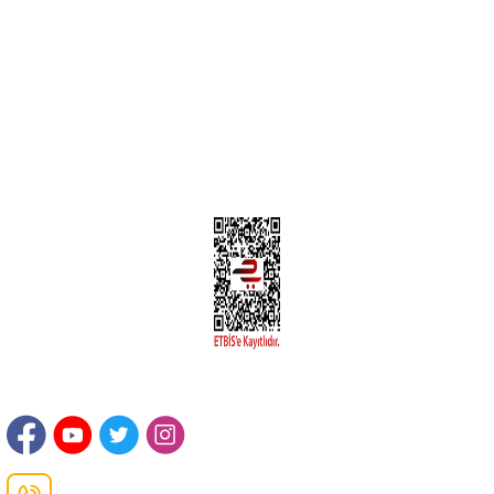
Yeni Üyelik
Üyelik Bilgileri
Kargom Nerede Aras ?
Kargom Nerede Yurtiçi ?
Kargom Nerede Sendeo ?
Hesabım
İLETİŞİM
Sanayi Mah. Şamdan Sok. No: 12 Değirmendere Ortahisar / TRABZON
Danışma Hattı