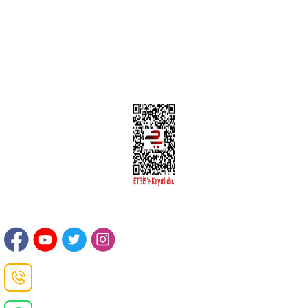
Kargom Nerede Aras ?
Kargom Nerede Yurtiçi ?
Kargom Nerede Sendeo ?
Hesabım
İLETİŞİM
Sanayi Mah. Şamdan Sok. No: 12 Değirmendere Ortahisar / TRABZON
Danışma Hattı
0(462)
325 11 16
Whatsapp Danışma