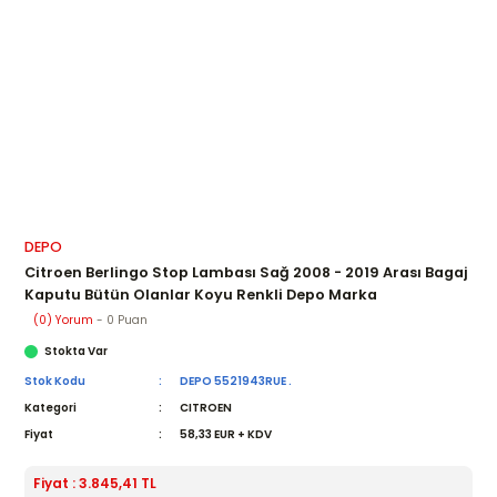
DEPO
Citroen Berlingo Stop Lambası Sağ 2008 - 2019 Arası Bagaj
Kaputu Bütün Olanlar Koyu Renkli Depo Marka
(0) Yorum
- 0 Puan
Stokta Var
Stok Kodu
DEPO 5521943RUE .
Kategori
CITROEN
Fiyat
58,33 EUR + KDV
Fiyat : 3.845,41 TL