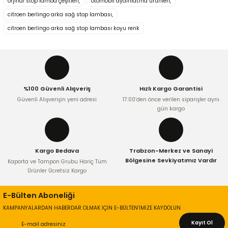
orjinal stop lamba çeşitleri,
otomobil aydınlatma ürünleri,
citroen berlingo arka sağ stop lambası,
Ürün resmi kalitesiz, bozuk veya görüntülenemiyor.
citroen berlingo arka sağ stop lambası koyu renk
Ürün açıklamasında eksik bilgiler bulunuyor.
Ürün bilgilerinde hatalar bulunuyor.
Ürün fiyatı diğer sitelerden daha pahalı.
Bu ürüne benzer farklı alternatifler olmalı.
%100 Güvenli Alışveriş
Hızlı Kargo Garantisi
Güvenli Alışverişin yeni adresi
17:00’den önce verilen siparişler aynı
gün kargo
Gönder
Kargo Bedava
Trabzon-Merkez ve Sanayi
Bölgesine Sevkiyatımız Vardır
Kaporta ve Tampon Grubu Hariç Tüm
Ürünler Ücretsiz Kargo
E-Bülten Aboneliği
KAMPANYALARDAN HABERDAR OLMAK İÇİN E-BÜLTEN’İMİZE KAYDOLUN
Kayıt Ol