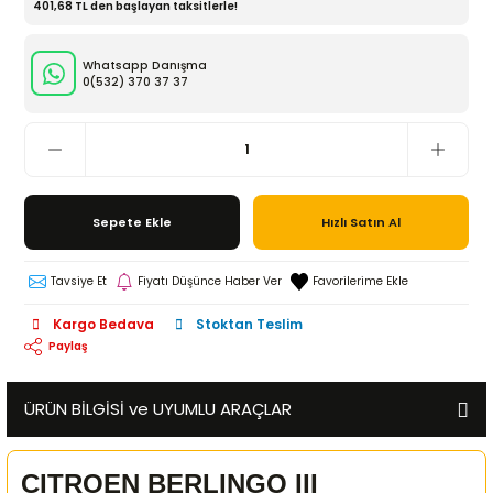
401,68 TL den başlayan taksitlerle!
Whatsapp Danışma
0(532)
370 37 37
Sepete Ekle
Hızlı Satın Al
Tavsiye Et
Fiyatı Düşünce Haber Ver
Kargo Bedava
Stoktan Teslim
Paylaş
ÜRÜN BİLGİSİ ve UYUMLU ARAÇLAR
CITROEN BERLINGO III