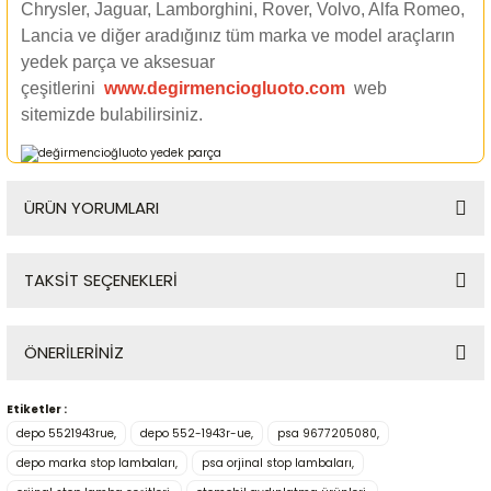
Chrysler, Jaguar, Lamborghini, Rover, Volvo, Alfa Romeo,
Lancia ve diğer aradığınız tüm marka ve model araçların
yedek parça ve aksesuar
çeşitlerini
www.degirmenciogluoto.com
web
sitemizde
bulabilirsiniz.
ÜRÜN YORUMLARI
TAKSİT SEÇENEKLERİ
Bu ürüne ilk yorumu siz yapın!
ÖNERİLERİNİZ
Yorum Yaz
Etiketler :
Bu ürünün fiyat bilgisi, resim, ürün açıklamalarında ve diğer
depo 5521943rue,
depo 552-1943r-ue,
psa 9677205080,
konularda yetersiz gördüğünüz noktaları öneri formunu
kullanarak tarafımıza iletebilirsiniz.
depo marka stop lambaları,
psa orjinal stop lambaları,
Görüş ve önerileriniz için teşekkür ederiz.