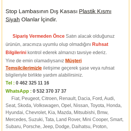
Stop Lambasının Dış Kasası
Plastik Kısmı
Siyah
Olanlar İçindir.
Sipariş Vermeden Önce
Satın alacak olduğunuz
ürünün, aracınıza uyumlu olup olmadığını
Ruhsat
Bilgilerini
kontrol ederek almanızı tavsiye ederiz.
Yine de emin olamadıysanız
Müşteri
Temsilcilerimizle
iletişime geçerek şase veya ruhsat
bilgileriyle birlikte yardım alabilirsiniz.
Tel :
0 462 325 11 16
WhatsApp :
0 532 370 37 37
Fiat, Peugeot, Citroen, Renault, Dacia, Ford, Audi,
Seat, Skoda, Volkswagen, Opel, Nissan, Toyota, Honda,
Hyundai, Chevrolet, Kia, Mazda, Mitsubishi, Bmw,
Mercedes, Suzuki, Tata, Land Rover, Mini Cooper, Smart,
Subaru, Porsche, Jeep, Dodge, Daihatsu, Proton,