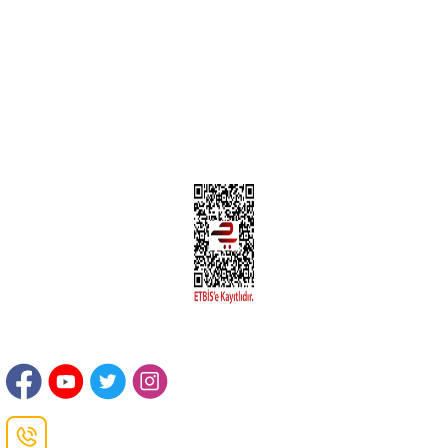
Üyelik Bilgileri
Kargom Nerede Aras ?
Kargom Nerede Yurtiçi ?
Kargom Nerede Sendeo ?
Hesabım
İLETİŞİM
Sanayi Mah. Şamdan Sok. No: 12 Değirmendere Ortahisar / TRABZON
Danışma Hattı
0(462)
325 11 16