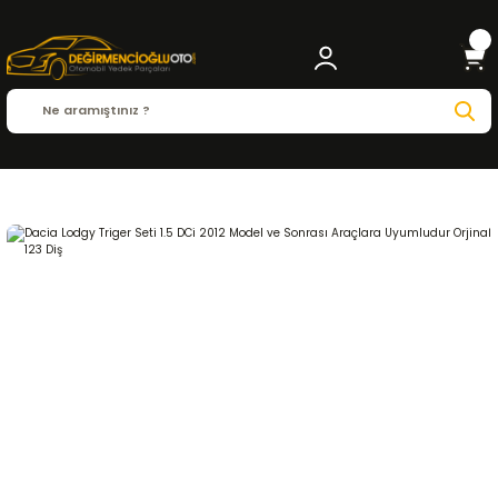
Anasayfa
DACIA
LODGY
Lodgy 2012 - 2020
1.5 DCi
EKSANTRİK - TRİGER SİS