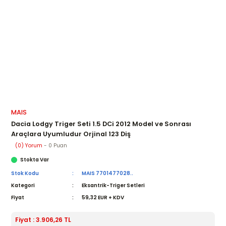
MAIS
Dacia Lodgy Triger Seti 1.5 DCi 2012 Model ve Sonrası
Araçlara Uyumludur Orjinal 123 Diş
(0) Yorum
- 0 Puan
Stokta Var
Stok Kodu
MAIS 7701477028..
Kategori
Eksantrik-Triger Setleri
Fiyat
59,32 EUR + KDV
Fiyat : 3.906,26 TL