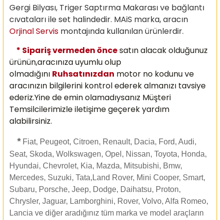
Gergi Bilyası, Triger Saptırma Makarası ve bağlantı
cıvataları ile set halindedir. MAiS marka, aracın
Orjinal Servis
montajında kullanılan ürünlerdir.
* Sipariş vermeden önce
satın alacak olduğunuz
ürünün,aracınıza uyumlu olup
olmadığını
Ruhsatınızdan
motor no kodunu ve
aracınızın bilgilerini kontrol ederek almanızı
tavsiye
ederiz.Yine de emin olamadıysanız Müşteri
Temsilcilerimizle iletişime geçerek yardım
alabilirsiniz.
*
Fiat, Peugeot, Citroen, Renault, Dacia, Ford, Audi,
Seat, Skoda, Wolkswagen, Opel, Nissan, Toyota, Honda,
Hyundai, Chevrolet, Kia, Mazda, Mitsubishi, Bmw,
Mercedes, Suzuki, Tata,Land Rover, Mini Cooper, Smart,
Subaru, Porsche, Jeep, Dodge, Daihatsu, Proton,
Chrysler, Jaguar, Lamborghini, Rover, Volvo, Alfa Romeo,
Lancia ve diğer aradığınız tüm marka ve model araçların