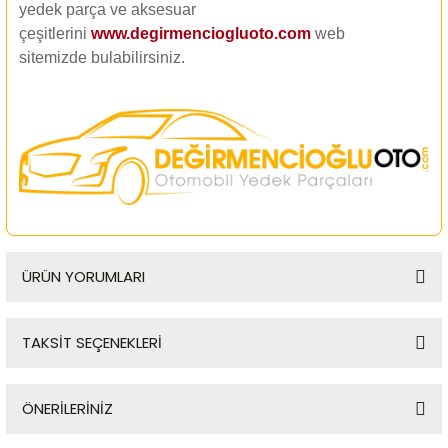
yedek parça ve aksesuar
çeşitlerini
www.degirmenciogluoto.com
web
sitemizde
bulabilirsiniz.
ÜRÜN YORUMLARI
TAKSİT SEÇENEKLERİ
Bu ürüne ilk yorumu siz yapın!
ÖNERİLERİNİZ
Yorum Yaz