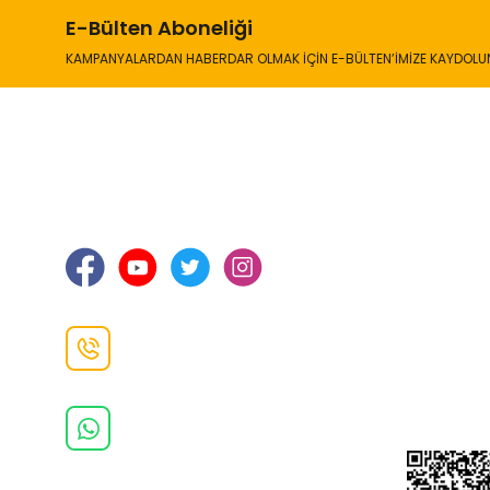
E-Bülten Aboneliği
KAMPANYALARDAN HABERDAR OLMAK İÇİN E-BÜLTEN’İMİZE KAYDOLU
İLETİŞİM
KURUMSA
Hakkımızd
Sanayi Mah. Şamdan Sok. No: 12 Değirmendere
Ortahisar / TRABZON
İletişim Bilg
Gizlilik ve 
İade ve De
İletişim F
Danışma Hattı
0(462)
325 11 16
Whatsapp Danışma
0(532)
370 37 37