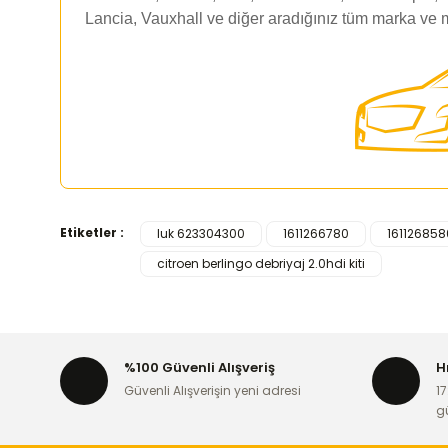
Lancia, Vauxhall ve diğer aradığınız tüm marka ve 
Etiketler :
luk 623304300
1611266780
161126858
Bu ürünün fiyat bilgisi, resim, ürün açıklamalarında ve d
citroen berlingo debriyaj 2.0hdi kiti
Görüş ve önerileriniz için teşekkür ederiz.
Ürün resmi kalitesiz, bozuk veya görüntülenemiyor.
Ürün açıklamasında eksik bilgiler bulunuyor.
%100 Güvenli Alışveriş
H
Ürün bilgilerinde hatalar bulunuyor.
Güvenli Alışverişin yeni adresi
17
Ürün fiyatı diğer sitelerden daha pahalı.
g
Bu ürüne benzer farklı alternatifler olmalı.