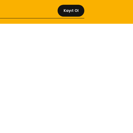
Kayıt Ol
MÜŞTERİ HİZMETLERİ
Yeni Üyelik
Üyelik Bilgileri
Kargom Nerede Aras ?
Kargom Nerede Yurtiçi ?
Kargom Nerede Sendeo ?
Hesabım