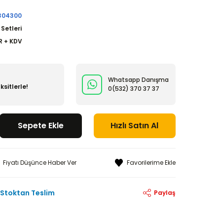
304300
 Setleri
R + KDV
Whatsapp Danışma
ksitlerle!
0(532)
370 37 37
Sepete Ekle
Hızlı Satın Al
Fiyatı Düşünce Haber Ver
Stoktan Teslim
Paylaş