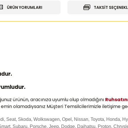
ÜRÜN YORUMLARI
TAKSİT SEÇENEKL
udur.
Uyumludur.
ğunuz ürünün, aracınıza uyumlu olup olmadığını
Ruhsatın
e emin olamadıysanız Müşteri Temsilcilerimizle iletişime geç
Audi, Seat, Skoda, Wolkswagen, Opel, Nissan, Toyota, Honda, Hy
Smart, Subaru, Porsche, Jeep, Dodge, Daihatsu, Proton, Chrysle