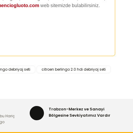
enciogluoto.com
web sitemizde
bulabilirsiniz.
ingo debriyaj seti
citroen berlingo 2.0 hdi debriyaj seti
rafımıza iletebilirsiniz.
Trabzon-Merkez ve Sanayi
Bölgesine Sevkiyatımız Vardır
bu Hariç
rgo