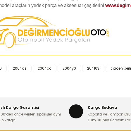
model araçların yedek parça ve aksesuar çeşitlerini
www.degirm
0
2004as
2004cc
2004y0
204163
citroen berl
iğer konularda yetersiz gördüğünüz noktaları öneri formunu kullanarak ta
Bu ürüne ilk yorumu siz yapın!
Yorum Yaz
ızlı Kargo Garantisi
Kargo Bedava
:00’den önce verilen siparişler aynı
Kaporta ve Tampon Gru
ün kargo
Tüm Ürünler Ücretsiz Ka