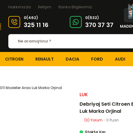
Hakkımızda
İletişim
Banka Bilgilerimiz
0(462)
0(532)
325 11 16
370 37 37
MADEN
CITROEN
RENAULT
DACIA
FORD
AUDI
I
DEBRİYAJ ve ŞANZIMAN
Debriyaj Setleri
Debriyaj Seti Citroen Berl
LUK
Debriyaj Seti Citroen 
Luk Marka Orjinal
(0) Yorum
- 0 Puan
Stokta Var