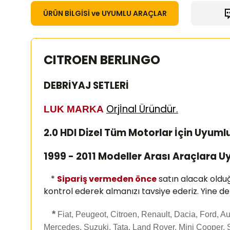
ÜRÜN BİLGİSİ ve UYUMLU ARAÇLAR
CITROEN BERLINGO
DEBRİYAJ SETLERİ
Orjİnal Üründür.
LUK MARKA
2.0 HDI Dizel Tüm Motorlar İçin Uyuml
1999 - 2011 Modeller Arası Araçlara 
*
Sipariş vermeden önce
satın alacak oldu
kontrol ederek almanızı
tavsiye ederiz. Yine d
*
Fiat, Peugeot, Citroen, Renault, Dacia, Ford, 
Mercedes, Suzuki, Tata, Land Rover, Mini Cooper, 