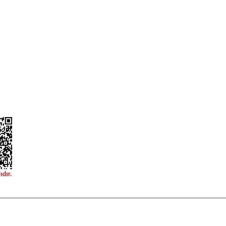
ileri
Garanti ve İade Şartları
Güvenlik
Hesap Numaralarımız
ğişim
Teslimat Bilgileri
ormu