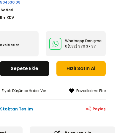
504530 D8
 Setleri
UR + KDV
Whatsapp Danışma
ksitlerle!
0(532)
370 37 37
Sepete Ekle
Hızlı Satın Al
Fiyatı Düşünce Haber Ver
Stoktan Teslim
Paylaş