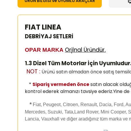
ÜRÜN BİLGİSİ ve UYUMLU ARAÇLAR
FIAT LINEA
DEBRİYAJ SETLERİ
Orjİnal Üründür.
OPAR MARKA
1.3 Dizel Tüm Motorlar İçin Uyumludur
NOT :
Ürünü satın almadan önce satış temsilci
*
Sipariş vermeden önce
satın alacak oldu
kontrol ederek almanızı
tavsiye ederiz.Yine de
*
Fiat, Peugeot, Citroen, Renault, Dacia, Ford, 
Mercedes, Suzuki, Tata,Land Rover, Mini Cooper, S
Lancia, Vauxhall ve diğer aradığınız tüm marka ve 