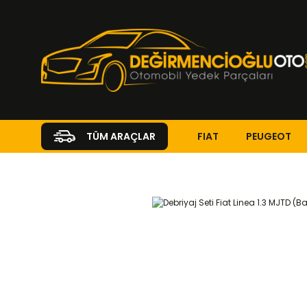
FIAT
PEUGEOT
TÜM ARAÇLAR
Anasayfa
FIAT
LINEA
Linea ( 2007 - 2013 )
1.3 Multijet
DE