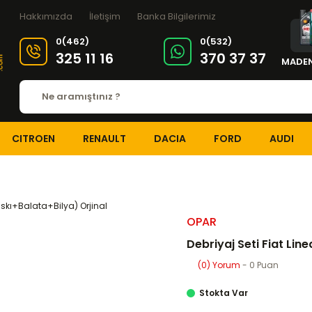
Hakkımızda
İletişim
Banka Bilgilerimiz
0(462)
0(532)
325 11 16
370 37 37
MADEN
CITROEN
RENAULT
DACIA
FORD
AUDI
BRİYAJ ve ŞANZIMAN
Debriyaj Setleri
Debriyaj Seti Fiat Linea 1.3 MJ
OPAR
Debriyaj Seti Fiat Lin
(0) Yorum
- 0 Puan
Stokta Var