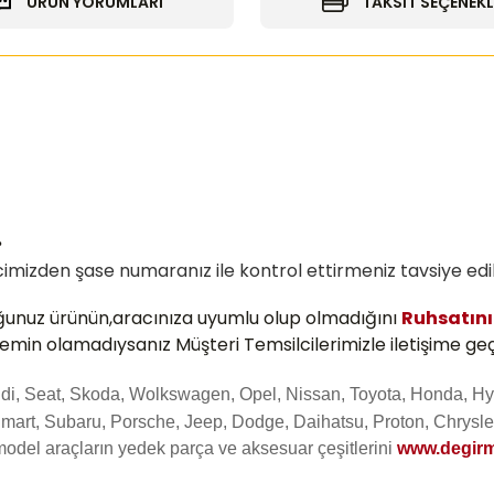
ÜRÜN YORUMLARI
TAKSİT SEÇENEKL
.
mizden şase numaranız ile kontrol ettirmeniz tavsiye edili
ğunuz ürünün,aracınıza uyumlu olup olmadığını
Ruhsatın
 emin olamadıysanız Müşteri Temsilcilerimizle iletişime geç
Audi, Seat, Skoda, Wolkswagen, Opel, Nissan, Toyota, Honda, Hy
mart, Subaru, Porsche, Jeep, Dodge, Daihatsu, Proton, Chrysler
model araçların yedek parça ve aksesuar çeşitlerini
www.degirm