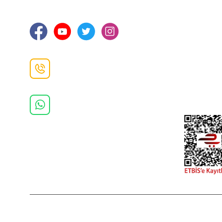
Ortahisar / TRABZON
İletişim Bilg
Gizlilik ve 
İade ve De
İletişim F
Danışma Hattı
0(462)
325 11 16
Whatsapp Danışma
0(532)
370 37 37