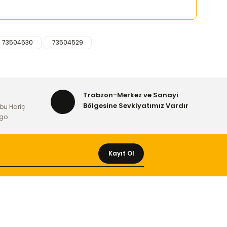
73504530
73504529
rafımıza iletebilirsiniz.
Trabzon-Merkez ve Sanayi
Bölgesine Sevkiyatımız Vardır
bu Hariç
rgo
Kayıt Ol
MÜŞTERİ HİZMETLERİ
Yeni Üyelik