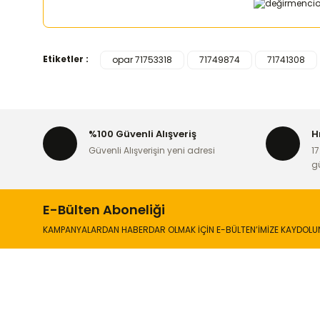
Etiketler :
opar 71753318
71749874
71741308
Bu ürünün fiyat bilgisi, resim, ürün açıklamalarında ve d
Görüş ve önerileriniz için teşekkür ederiz.
Ürün resmi kalitesiz, bozuk veya görüntülenemiyor.
%100 Güvenli Alışveriş
H
Ürün açıklamasında eksik bilgiler bulunuyor.
Güvenli Alışverişin yeni adresi
17
Ürün bilgilerinde hatalar bulunuyor.
g
Ürün fiyatı diğer sitelerden daha pahalı.
Bu ürüne benzer farklı alternatifler olmalı.
E-Bülten Aboneliği
KAMPANYALARDAN HABERDAR OLMAK İÇİN E-BÜLTEN’İMİZE KAYDOLU
İLETİŞİM
KURUMSA
Hakkımızd
Sanayi Mah. Şamdan Sok. No: 12 Değirmendere