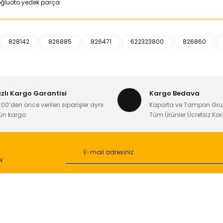
828142
826885
826471
622323800
826860
iğer konularda yetersiz gördüğünüz noktaları öneri formunu kullanarak ta
Bu ürüne ilk yorumu siz yapın!
ızlı Kargo Garantisi
Kargo Bedava
Yorum Yaz
:00’den önce verilen siparişler aynı
Kaporta ve Tampon Gru
ün kargo
Tüm Ürünler Ücretsiz Ka
N
L
ONLİNE ALIŞVERİŞ
Gönder
a
Alışveriş Sepetim