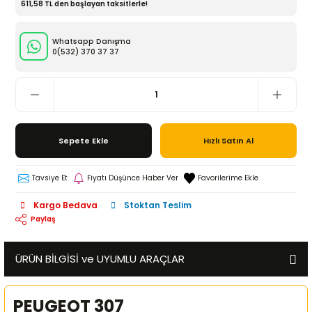
611,58 TL den başlayan taksitlerle!
Whatsapp Danışma
0(532)
370 37 37
Sepete Ekle
Hızlı Satın Al
Tavsiye Et
Fiyatı Düşünce Haber Ver
Kargo Bedava
Stoktan Teslim
Paylaş
ÜRÜN BİLGİSİ ve UYUMLU ARAÇLAR
PEUGEOT 307