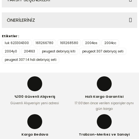
Bu ürüne ilk yorumu siz yapın!
ÖNERİLERİNİZ
Yorum Yaz
Etiketler :
Bu ürünün fiyat bilgisi, resim, ürün açıklamalarında ve diğer
luk 623304300
1611266780
1611268580
2004as
2004cc
konularda yetersiz gördüğünüz noktaları öneri formunu
kullanarak tarafımıza iletebilirsiniz.
2004y0
204163
peugeot debriyaj kiti
peugeot 307 debriyaj seti
Görüş ve önerileriniz için teşekkür ederiz.
peugeot 307 1.4 hdi debriyaj seti
Ürün resmi kalitesiz, bozuk veya görüntülenemiyor.
Ürün açıklamasında eksik bilgiler bulunuyor.
Ürün bilgilerinde hatalar bulunuyor.
%100 Güvenli Alışveriş
Hızlı Kargo Garantisi
Ürün fiyatı diğer sitelerden daha pahalı.
Güvenli Alışverişin yeni adresi
17:00’den önce verilen siparişler aynı
Bu ürüne benzer farklı alternatifler olmalı.
gün kargo
Kargo Bedava
Trabzon-Merkez ve Sanayi