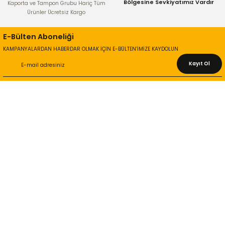
Bölgesine Sevkiyatımız Vardır
Kaporta ve Tampon Grubu Hariç Tüm
Ürünler Ücretsiz Kargo
Gönder
E-Bülten Aboneliği
KAMPANYALARDAN HABERDAR OLMAK İÇİN E-BÜLTEN’İMİZE KAYDOLUN
Kayıt Ol
KURUMSAL
Hakkımızda
İletişim Bilgileri
Gizlilik ve Güvenlik
İade ve Değişim
İletişim Formu
ONLİNE ALIŞVERİŞ
Alışveriş Sepetim
Garanti ve İade Şartları
Hesap Numaralarımız