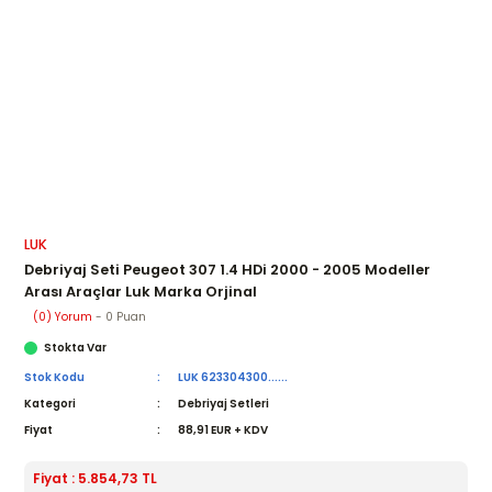
LUK
Debriyaj Seti Peugeot 307 1.4 HDi 2000 - 2005 Modeller
Arası Araçlar Luk Marka Orjinal
(0) Yorum
- 0 Puan
Stokta Var
Stok Kodu
LUK 623304300......
Kategori
Debriyaj Setleri
Fiyat
88,91 EUR + KDV
Fiyat : 5.854,73 TL