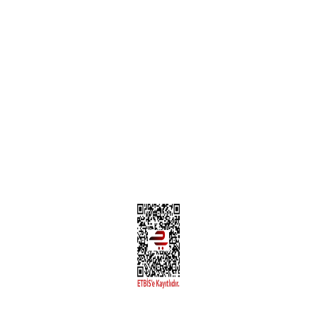
Teslimat Bilgileri
MÜŞTERİ HİZMETLERİ
Yeni Üyelik
Üyelik Bilgileri
Kargom Nerede Aras ?
Kargom Nerede Yurtiçi ?
Kargom Nerede Sendeo ?
Hesabım
İLETİŞİM
Sanayi Mah. Şamdan Sok. No: 12 Değirmendere Ortahisar / TRABZON