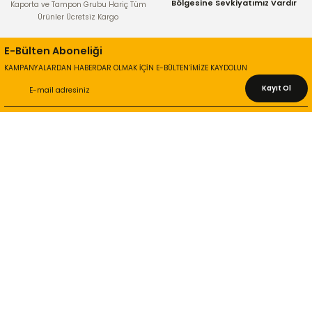
Bölgesine Sevkiyatımız Vardır
Kaporta ve Tampon Grubu Hariç Tüm
Ürünler Ücretsiz Kargo
Gönder
E-Bülten Aboneliği
KAMPANYALARDAN HABERDAR OLMAK İÇİN E-BÜLTEN’İMİZE KAYDOLUN
Kayıt Ol
KURUMSAL
Hakkımızda
İletişim Bilgileri
Gizlilik ve Güvenlik
İade ve Değişim
İletişim Formu
ONLİNE ALIŞVERİŞ
Alışveriş Sepetim
Garanti ve İade Şartları
Hesap Numaralarımız