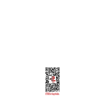
Teslimat Bilgileri
MÜŞTERİ HİZMETLERİ
Yeni Üyelik
Üyelik Bilgileri
Kargom Nerede Aras ?
Kargom Nerede Yurtiçi ?
Kargom Nerede Sendeo ?
Hesabım
İLETİŞİM
Sanayi Mah. Şamdan Sok. No: 12 Değirmendere Ortahisar / TRABZON