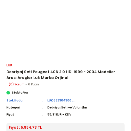
LUK
Debriyaj Seti Peugeot 406 2.0 HDi 1999 - 2004 Modeller
Arası Araçlar Luk Marka Orjinal
(0) Yorum
- 0 Puan
Stokta Var
Stok Kodu
LUK 623304300 ....
Kategori
Debriyaj Seti ve Volantlar
Fiyat
88,91 EUR + KDV
Fiyat : 5.854,73 TL