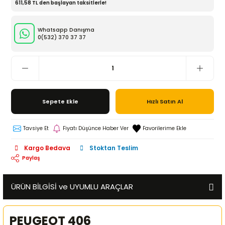
611,58 TL den başlayan taksitlerle!
Whatsapp Danışma
0(532)
370 37 37
Sepete Ekle
Hızlı Satın Al
Tavsiye Et
Fiyatı Düşünce Haber Ver
Kargo Bedava
Stoktan Teslim
Paylaş
ÜRÜN BİLGİSİ ve UYUMLU ARAÇLAR
PEUGEOT 406