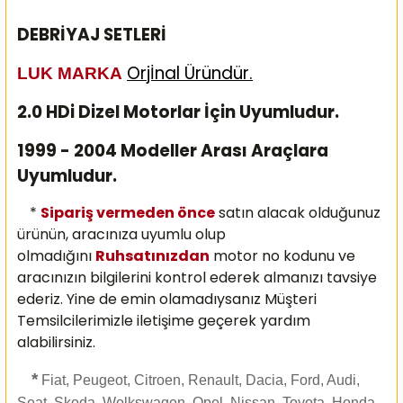
DEBRİYAJ SETLERİ
Orjİnal Üründür.
LUK MARKA
2.0 HDi Dizel Motorlar İçin Uyumludur.
1999 - 2004 Modeller Arası Araçlara
Uyumludur.
*
Sipariş vermeden önce
satın alacak olduğunuz
ürünün, aracınıza uyumlu olup
olmadığını
Ruhsatınızdan
motor no kodunu ve
aracınızın bilgilerini kontrol ederek almanızı
tavsiye
ederiz. Yine de emin olamadıysanız Müşteri
Temsilcilerimizle iletişime geçerek yardım
alabilirsiniz.
*
Fiat, Peugeot, Citroen, Renault, Dacia, Ford, Audi,
Seat, Skoda, Wolkswagen, Opel, Nissan, Toyota, Honda,