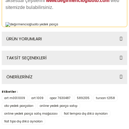
aksesuar çeşitlerini
www.degirmenciogluoto.com
web
sitemizde
bulabilirsiniz.
ÜRÜN YORUMLARI
TAKSİT SEÇENEKLERİ
Bu ürüne ilk yorumu siz yapın!
ÖNERİLERİNİZ
Yorum Yaz
Etiketler :
Bu ürünün fiyat bilgisi, resim, ürün açıklamalarında ve diğer
art m001.1009
art 1009
opar 7630487
5892135
tursan t2158
konularda yetersiz gördüğünüz noktaları öneri formunu
kullanarak tarafımıza iletebilirsiniz.
oto yedek parçaları
online yedek parça satışı
Görüş ve önerileriniz için teşekkür ederiz.
online yedek parça satış mağazası
fiat tempra dış dikiz aynaları
fiat tipo dış dikiz aynaları
Ürün resmi kalitesiz, bozuk veya görüntülenemiyor.