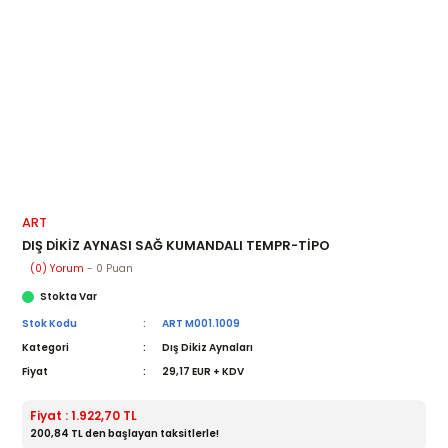
ART
DIŞ DİKİZ AYNASI SAĞ KUMANDALI TEMPR-TİPO
(0) Yorum
- 0 Puan
Stokta Var
Stok Kodu
ART M001.1009
Kategori
Dış Dikiz Aynaları
Fiyat
29,17 EUR + KDV
Fiyat : 1.922,70 TL
200,84 TL den başlayan taksitlerle!