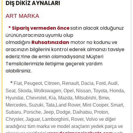
DIŞ DİKİZ AYNALARI
ART MARKA
* Sipariş vermeden önce
satın alacak olduğunuz
ürünün,aracınıza uyumlu olup
olmadığını
Ruhsatınızdan
motor no kodunu ve
aracınızın bilgilerini kontrol ederek almanızı
tavsiye
ederiz.Yine de emin olamadıysanız Müşteri
Temsilcilerimizle iletişime geçerek yardım
alabilirsiniz.
*
Fiat, Peugeot, Citroen, Renault, Dacia, Ford, Audi,
Seat, Skoda, Wolkswagen, Opel, Nissan, Toyota, Honda,
Hyundai, Chevrolet, Kia, Mazda, Mitsubishi, Bmw,
Mercedes, Suzuki, Tata,Land Rover, Mini Cooper, Smart,
Subaru, Porsche, Jeep, Dodge, Daihatsu, Proton,
Chrysler, Jaguar, Lamborghini, Rover, Volvo ve diğer
aradığınız tüm marka ve model araçların yedek parça ve