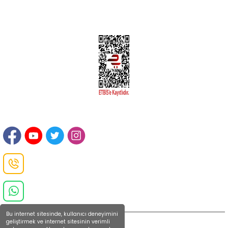
Hesabım
İLETİŞİM
Sanayi Mah. Şamdan Sok. No: 12 Değirmendere Ortahisar / TRABZON
Danışma Hattı
0(462)
325 11 16
Whatsapp Danışma
0(532)
370 37 37
Bu internet sitesinde, kullanıcı deneyimini
geliştirmek ve internet sitesinin verimli