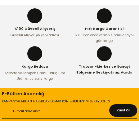
Ürün açıklamasında eksik bilgiler bulunuyor.
Ürün bilgilerinde hatalar bulunuyor.
Ürün fiyatı diğer sitelerden daha pahalı.
%100 Güvenli Alışveriş
Hızlı Kargo Garantisi
Bu ürüne benzer farklı alternatifler olmalı.
Güvenli Alışverişin yeni adresi
17:00’den önce verilen siparişler aynı
gün kargo
Kargo Bedava
Trabzon-Merkez ve Sanayi
Gönder
Bölgesine Sevkiyatımız Vardır
Kaporta ve Tampon Grubu Hariç Tüm
Ürünler Ücretsiz Kargo
E-Bülten Aboneliği
KAMPANYALARDAN HABERDAR OLMAK İÇİN E-BÜLTEN’İMİZE KAYDOLUN
Kayıt Ol
KURUMSAL