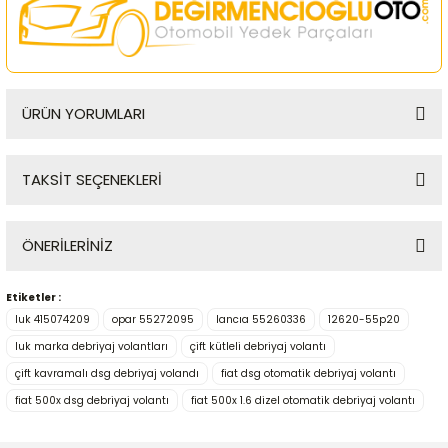
ÜRÜN YORUMLARI
TAKSİT SEÇENEKLERİ
Bu ürüne ilk yorumu siz yapın!
ÖNERİLERİNİZ
Yorum Yaz
Etiketler :
Bu ürünün fiyat bilgisi, resim, ürün açıklamalarında ve diğer
luk 415074209
opar 55272095
lancıa 55260336
12620-55p20
konularda yetersiz gördüğünüz noktaları öneri formunu
kullanarak tarafımıza iletebilirsiniz.
luk marka debriyaj volantları
çift kütleli debriyaj volantı
Görüş ve önerileriniz için teşekkür ederiz.
çift kavramalı dsg debriyaj volandı
fiat dsg otomatik debriyaj volantı
fiat 500x dsg debriyaj volantı
fiat 500x 1.6 dizel otomatik debriyaj volantı
Ürün resmi kalitesiz, bozuk veya görüntülenemiyor.
Ürün açıklamasında eksik bilgiler bulunuyor.