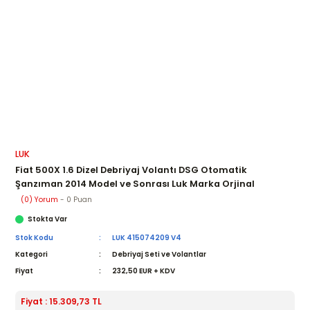
LUK
Fiat 500X 1.6 Dizel Debriyaj Volantı DSG Otomatik
Şanzıman 2014 Model ve Sonrası Luk Marka Orjinal
(0) Yorum
- 0 Puan
Stokta Var
Stok Kodu
LUK 415074209 V4
Kategori
Debriyaj Seti ve Volantlar
Fiyat
232,50 EUR + KDV
Fiyat : 15.309,73 TL