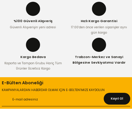
Ürün bilgilerinde hatalar bulunuyor.
Ürün fiyatı diğer sitelerden daha pahalı.
%100 Güvenli Alışveriş
Hızlı Kargo Garantisi
Bu ürüne benzer farklı alternatifler olmalı.
Güvenli Alışverişin yeni adresi
17:00’den önce verilen siparişler aynı
gün kargo
Kargo Bedava
Trabzon-Merkez ve Sanayi
Gönder
Bölgesine Sevkiyatımız Vardır
Kaporta ve Tampon Grubu Hariç Tüm
Ürünler Ücretsiz Kargo
E-Bülten Aboneliği
KAMPANYALARDAN HABERDAR OLMAK İÇİN E-BÜLTEN’İMİZE KAYDOLUN
Kayıt Ol
KURUMSAL
Hakkımızda