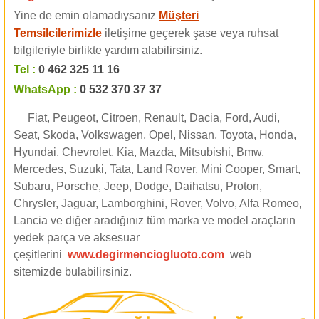
Yine de emin olamadıysanız
Müşteri
Temsilcilerimizle
iletişime geçerek şase veya ruhsat
bilgileriyle birlikte yardım alabilirsiniz.
Tel :
0 462 325 11 16
WhatsApp :
0 532 370 37 37
Fiat, Peugeot, Citroen, Renault, Dacia, Ford, Audi,
Seat, Skoda, Volkswagen, Opel, Nissan, Toyota, Honda,
Hyundai, Chevrolet, Kia, Mazda, Mitsubishi, Bmw,
Mercedes, Suzuki, Tata, Land Rover, Mini Cooper, Smart,
Subaru, Porsche, Jeep, Dodge, Daihatsu, Proton,
Chrysler, Jaguar, Lamborghini, Rover, Volvo, Alfa Romeo,
Lancia ve diğer aradığınız tüm marka ve model araçların
yedek parça ve aksesuar
çeşitlerini
www.degirmenciogluoto.com
web
sitemizde
bulabilirsiniz.