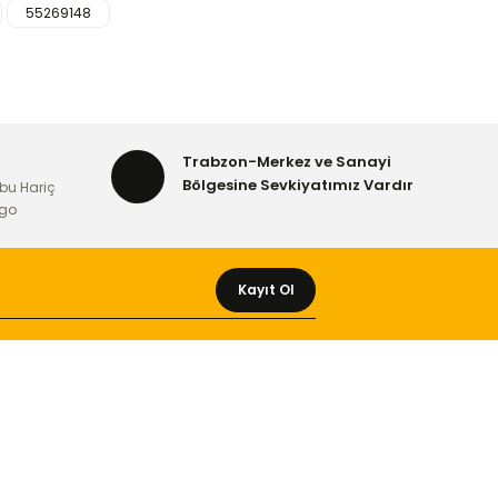
55269148
rafımıza iletebilirsiniz.
Trabzon-Merkez ve Sanayi
Bölgesine Sevkiyatımız Vardır
bu Hariç
rgo
Kayıt Ol
MÜŞTERİ HİZMETLERİ
Yeni Üyelik
Üyelik Bilgileri