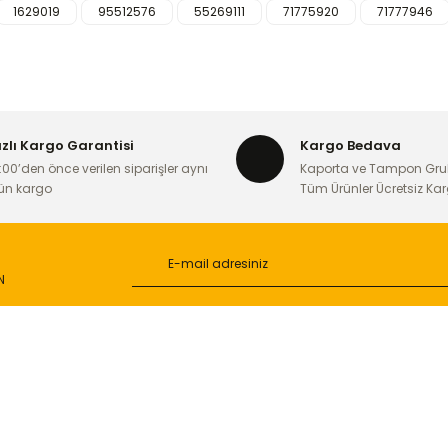
1629019
95512576
55269111
71775920
71777946
iğer konularda yetersiz gördüğünüz noktaları öneri formunu kullanarak ta
Bu ürüne ilk yorumu siz yapın!
Yorum Yaz
ızlı Kargo Garantisi
Kargo Bedava
:00’den önce verilen siparişler aynı
Kaporta ve Tampon Gru
ün kargo
Tüm Ürünler Ücretsiz Ka
N
Gönder
L
ONLİNE ALIŞVERİŞ
a
Alışveriş Sepetim
ileri
Garanti ve İade Şartları