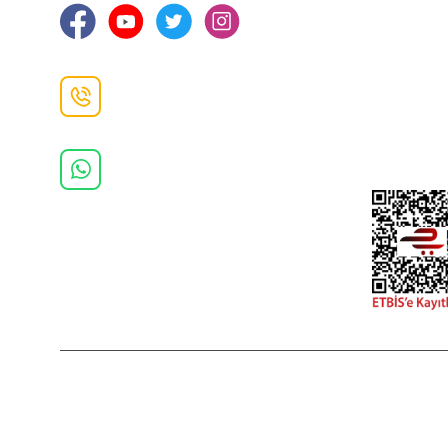
Gizlilik ve 
İade ve De
İletişim F
Danışma Hattı
0(462)
325 11 16
Whatsapp Danışma
0(532)
370 37 37
2022 Copyright © Kredi kartı bilgileriniz 256bit SSL sertifikası ile