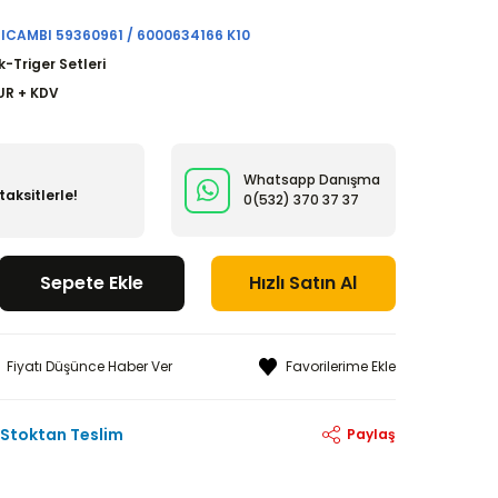
RICAMBI 59360961 / 6000634166 K10
k-Triger Setleri
UR + KDV
Whatsapp Danışma
taksitlerle!
0(532)
370 37 37
Sepete Ekle
Hızlı Satın Al
Fiyatı Düşünce Haber Ver
Stoktan Teslim
Paylaş