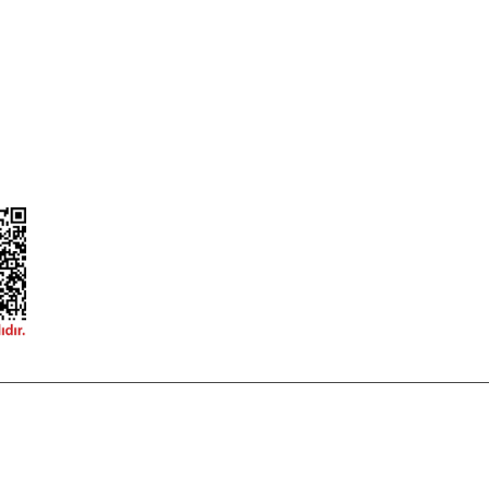
Güvenlik
Hesap Numaralarımız
ğişim
Teslimat Bilgileri
ormu
 korunmaktadır.