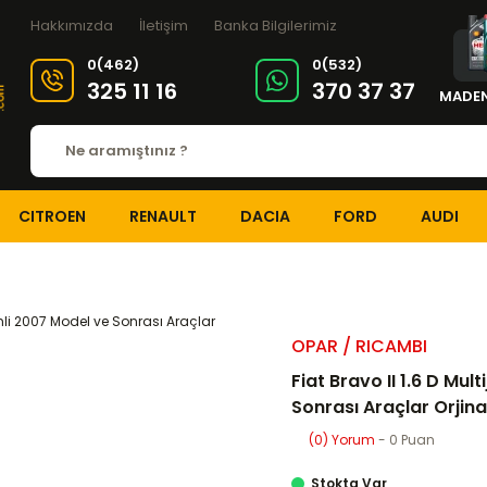
Hakkımızda
İletişim
Banka Bilgilerimiz
0(462)
0(532)
325 11 16
370 37 37
MADEN
CITROEN
RENAULT
DACIA
FORD
AUDI
EKSANTRİK-TRİGER SİSTEMİ
Eksantrik-Triger Setleri
Fiat Bravo II 1.
OPAR / RICAMBI
Fiat Bravo II 1.6 D Mul
Sonrası Araçlar Orjina
(0) Yorum
- 0 Puan
Stokta Var