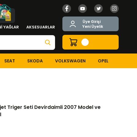
Üye Girişi
Yeni Üyelik
İ YAĞLAR
AKSESUARLAR
SEAT
SKODA
VOLKSWAGEN
OPEL
6 D Multijet Triger Seti Devirdaimli 2007 Model ve Sonrası Araçlar Or
tijet Triger Seti Devirdaimli 2007 Model ve
l