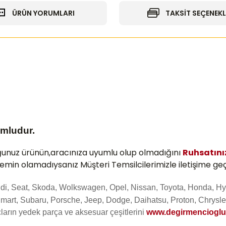
ÜRÜN YORUMLARI
TAKSİT SEÇENEKL
umludur.
ğunuz ürünün,aracınıza uyumlu olup olmadığını
Ruhsatın
 emin olamadıysanız Müşteri Temsilcilerimizle iletişime geç
Audi, Seat, Skoda, Wolkswagen, Opel, Nissan, Toyota, Honda, Hy
mart, Subaru, Porsche, Jeep, Dodge, Daihatsu, Proton, Chrysler
ların yedek parça ve aksesuar çeşitlerini
www.degirmenciogl