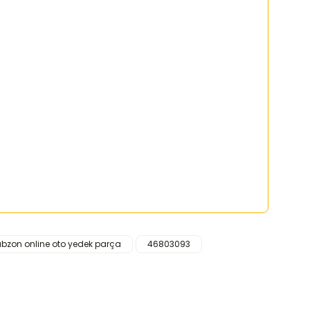
abzon online oto yedek parça
46803093
rafımıza iletebilirsiniz.