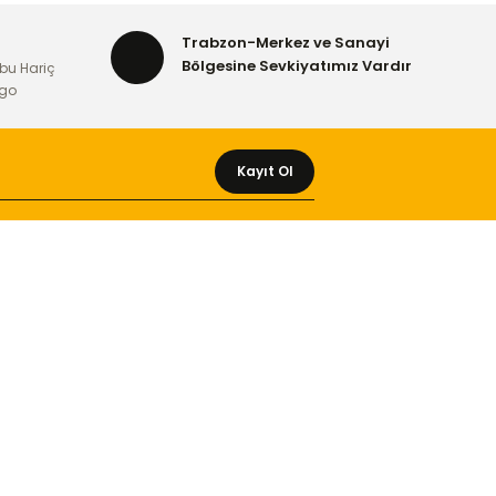
Trabzon-Merkez ve Sanayi
Bölgesine Sevkiyatımız Vardır
bu Hariç
rgo
Kayıt Ol
MÜŞTERİ HİZMETLERİ
Yeni Üyelik
Üyelik Bilgileri
Kargom Nerede Aras ?
Kargom Nerede Yurtiçi ?
Kargom Nerede Sendeo ?