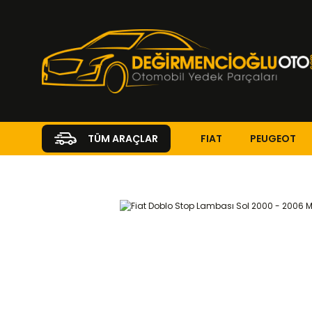
FIAT
PEUGEOT
TÜM ARAÇLAR
Anasayfa
FIAT
DOBLO
Doblo 1999 - 2010
1.2
AYDINLATM