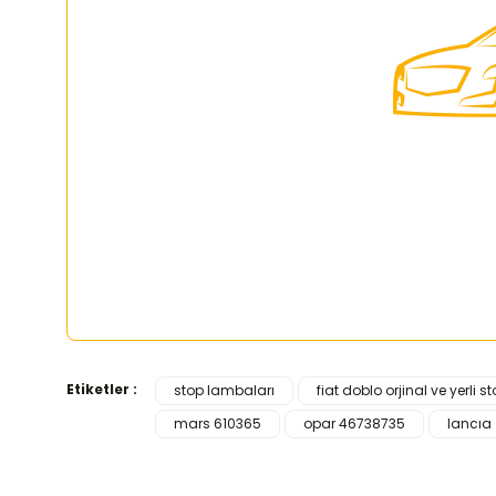
Etiketler :
stop lambaları
fiat doblo orjinal ve yerli st
Bu ürünün fiyat bilgisi, resim, ürün açıklamalarında ve d
mars 610365
opar 46738735
lancıa
Görüş ve önerileriniz için teşekkür ederiz.
Ürün resmi kalitesiz, bozuk veya görüntülenemiyor.