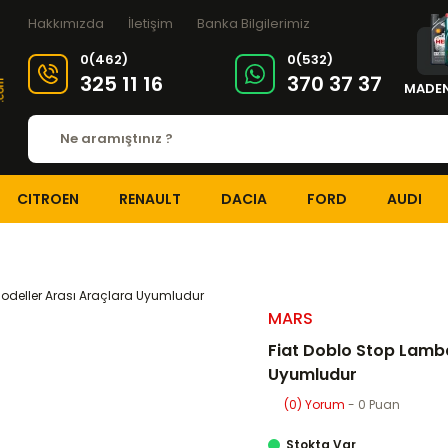
Hakkımızda
İletişim
Banka Bilgilerimiz
0(462)
0(532)
325 11 16
370 37 37
MADEN
CITROEN
RENAULT
DACIA
FORD
AUDI
A SİSTEMİ
Stop Lambaları
Fiat Doblo Stop Lambası Sol 2000 - 20
MARS
Fiat Doblo Stop Lamba
Uyumludur
(0) Yorum
- 0 Puan
Stokta Var