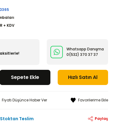
0365
mbaları
UR + KDV
Whatsapp Danışma
ksitlerle!
0(532)
370 37 37
Sepete Ekle
Hızlı Satın Al
Fiyatı Düşünce Haber Ver
Stoktan Teslim
Paylaş