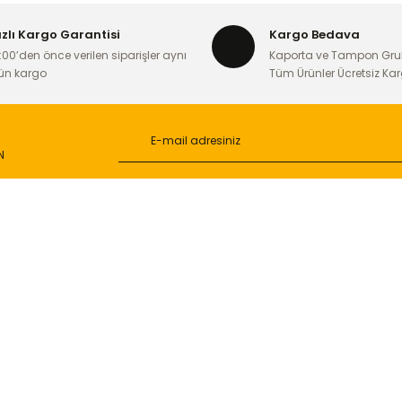
Yorum Yaz
ızlı Kargo Garantisi
Kargo Bedava
:00’den önce verilen siparişler aynı
Kaporta ve Tampon Gru
ün kargo
Tüm Ürünler Ücretsiz Ka
N
Gönder
L
ONLİNE ALIŞVERİŞ
a
Alışveriş Sepetim
ileri
Garanti ve İade Şartları
Güvenlik
Hesap Numaralarımız
ğişim
Teslimat Bilgileri
ormu