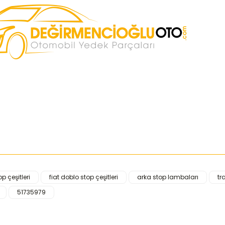
op çeşitleri
fiat doblo stop çeşitleri
arka stop lambaları
tr
iğer konularda yetersiz gördüğünüz noktaları öneri formunu kullanarak ta
51735979
Bu ürüne ilk yorumu siz yapın!