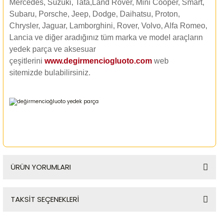
Mercedes, Suzuki, Tata,Land Rover, Mini Cooper, Smart,
Subaru, Porsche, Jeep, Dodge, Daihatsu, Proton,
Chrysler, Jaguar, Lamborghini, Rover, Volvo, Alfa Romeo,
Lancia ve diğer aradığınız tüm marka ve model araçların
yedek parça ve aksesuar
çeşitlerini
www.degirmenciogluoto.com
web
sitemizde
bulabilirsiniz.
ÜRÜN YORUMLARI
TAKSİT SEÇENEKLERİ
Bu ürüne ilk yorumu siz yapın!