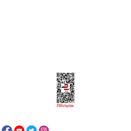
MÜŞTERİ HİZMETLERİ
Yeni Üyelik
Üyelik Bilgileri
Kargom Nerede Aras ?
Kargom Nerede Yurtiçi ?
Kargom Nerede Sendeo ?
Hesabım
İLETİŞİM
Sanayi Mah. Şamdan Sok. No: 12 Değirmendere Ortahisar / TRABZON