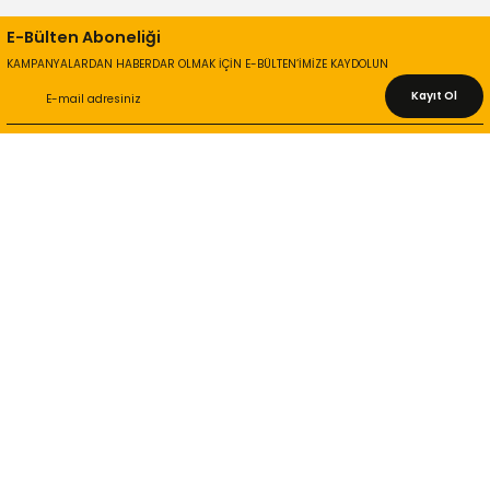
E-Bülten Aboneliği
KAMPANYALARDAN HABERDAR OLMAK İÇİN E-BÜLTEN’İMİZE KAYDOLUN
Kayıt Ol
KURUMSAL
Hakkımızda
İletişim Bilgileri
Gizlilik ve Güvenlik
İade ve Değişim
İletişim Formu
ONLİNE ALIŞVERİŞ
Alışveriş Sepetim
Garanti ve İade Şartları
Hesap Numaralarımız
Teslimat Bilgileri