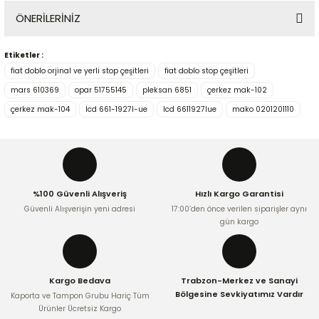
ÖNERİLERİNİZ
Yorum Yaz
Etiketler :
Bu ürünün fiyat bilgisi, resim, ürün açıklamalarında ve diğer
fiat doblo orjinal ve yerli stop çeşitleri
fiat doblo stop çeşitleri
konularda yetersiz gördüğünüz noktaları öneri formunu
kullanarak tarafımıza iletebilirsiniz.
mars 610369
opar 51755145
pleksan 6851
çerkez mak-102
Görüş ve önerileriniz için teşekkür ederiz.
çerkez mak-104
lcd 661-1927l-ue
lcd 6611927lue
mako 0201201110
Ürün resmi kalitesiz, bozuk veya görüntülenemiyor.
Ürün açıklamasında eksik bilgiler bulunuyor.
Ürün bilgilerinde hatalar bulunuyor.
%100 Güvenli Alışveriş
Hızlı Kargo Garantisi
Ürün fiyatı diğer sitelerden daha pahalı.
Güvenli Alışverişin yeni adresi
17:00’den önce verilen siparişler aynı
Bu ürüne benzer farklı alternatifler olmalı.
gün kargo
Kargo Bedava
Trabzon-Merkez ve Sanayi
Bölgesine Sevkiyatımız Vardır
Kaporta ve Tampon Grubu Hariç Tüm
Ürünler Ücretsiz Kargo
Gönder