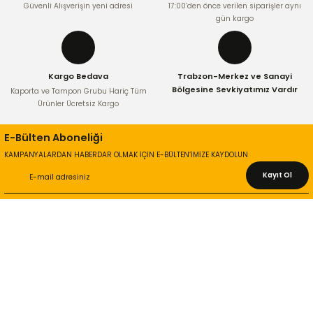
Güvenli Alışverişin yeni adresi
17:00’den önce verilen siparişler aynı
Ürün fiyatı diğer sitelerden daha pahalı.
gün kargo
Bu ürüne benzer farklı alternatifler olmalı.
Kargo Bedava
Trabzon-Merkez ve Sanayi
Bölgesine Sevkiyatımız Vardır
Kaporta ve Tampon Grubu Hariç Tüm
Ürünler Ücretsiz Kargo
Gönder
E-Bülten Aboneliği
KAMPANYALARDAN HABERDAR OLMAK İÇİN E-BÜLTEN’İMİZE KAYDOLUN
Kayıt Ol
KURUMSAL
Hakkımızda
İletişim Bilgileri
Gizlilik ve Güvenlik
İade ve Değişim
İletişim Formu