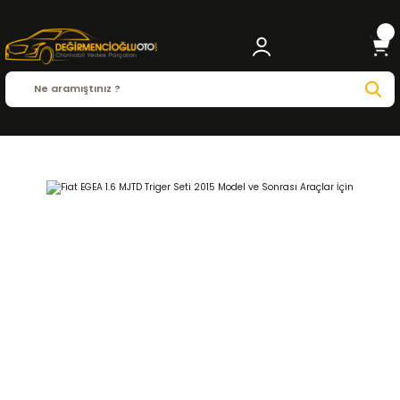
Anasayfa
FIAT
EGEA
Egea ( 2015 - 2024 )
1.6 Multijet
EKSANTRİK-TRİGER Sİ