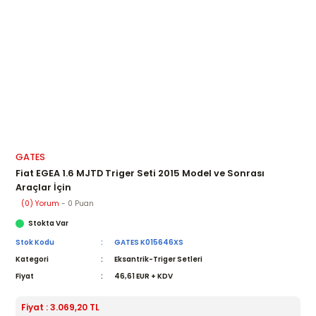
GATES
Fiat EGEA 1.6 MJTD Triger Seti 2015 Model ve Sonrası
Araçlar İçin
(0) Yorum
- 0 Puan
Stokta Var
Stok Kodu
GATES K015646XS
Kategori
Eksantrik-Triger Setleri
Fiyat
46,61 EUR + KDV
Fiyat : 3.069,20 TL