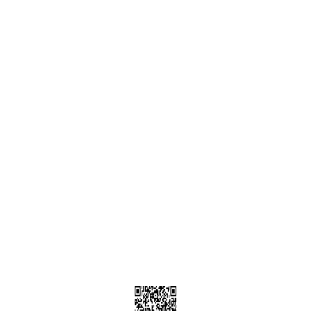
ONLİNE ALIŞVERİŞ
Alışveriş Sepetim
Garanti ve İade Şartları
Hesap Numaralarımız
Teslimat Bilgileri
MÜŞTERİ HİZMETLERİ
Yeni Üyelik
Üyelik Bilgileri
Kargom Nerede Aras ?
Kargom Nerede Yurtiçi ?
Kargom Nerede Sendeo ?
Hesabım