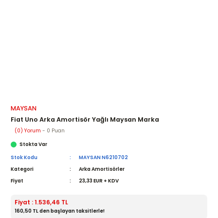
MAYSAN
Fiat Uno Arka Amortisör Yağlı Maysan Marka
(0) Yorum
- 0 Puan
Stokta Var
Stok Kodu
MAYSAN N6210702
Kategori
Arka Amortisörler
Fiyat
23,33 EUR + KDV
Fiyat : 1.536,46 TL
160,50 TL den başlayan taksitlerle!