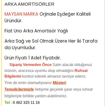
ARKA AMORTİSÖRLER
MAYSAN MARKA
Orjinale Eşdeğer Kaliteli
Üründür.
Fiat Uno Arka Amortisör Yağlı
Arka Sağ ve Sol Olmak Üzere Her İki Tarafa
da Uyumludur.
Ürün Fiyatı 1 Adet Fiyatıdır.
Sipariş Vermeden Önce
Satın alacak olduğunuz
ürünün, aracınıza uyumlu olup olmadığını
Ruhsat
Bilgilerini
kontrol ederek almanızı tavsiye ederiz.
Yine de emin olamadıysanız
Müşteri
Temsilcilerimizle
iletişime geçerek şase veya ruhsat
bilgileriyle birlikte yardım alabilirsiniz.
Tel :
0 462 325 11 16