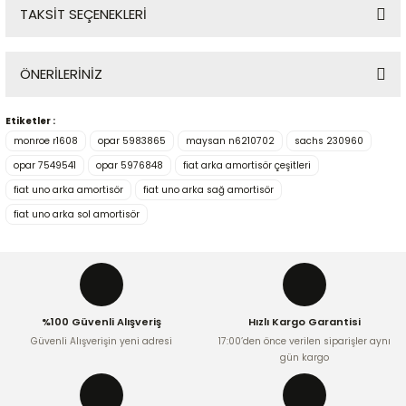
TAKSİT SEÇENEKLERİ
Bu ürüne ilk yorumu siz yapın!
ÖNERİLERİNİZ
Yorum Yaz
Etiketler :
Bu ürünün fiyat bilgisi, resim, ürün açıklamalarında ve diğer
monroe r1608
opar 5983865
maysan n6210702
sachs 230960
konularda yetersiz gördüğünüz noktaları öneri formunu
kullanarak tarafımıza iletebilirsiniz.
opar 7549541
opar 5976848
fiat arka amortisör çeşitleri
Görüş ve önerileriniz için teşekkür ederiz.
fiat uno arka amortisör
fiat uno arka sağ amortisör
fiat uno arka sol amortisör
Ürün resmi kalitesiz, bozuk veya görüntülenemiyor.
Ürün açıklamasında eksik bilgiler bulunuyor.
Ürün bilgilerinde hatalar bulunuyor.
Ürün fiyatı diğer sitelerden daha pahalı.
%100 Güvenli Alışveriş
Hızlı Kargo Garantisi
Bu ürüne benzer farklı alternatifler olmalı.
Güvenli Alışverişin yeni adresi
17:00’den önce verilen siparişler aynı
gün kargo