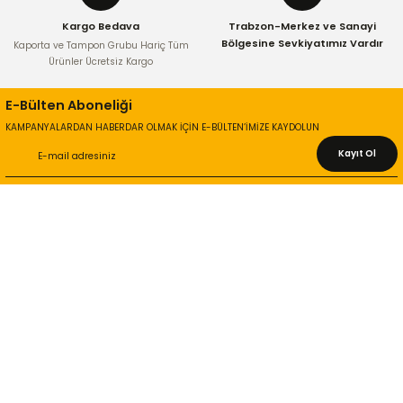
Kargo Bedava
Trabzon-Merkez ve Sanayi
Gönder
Bölgesine Sevkiyatımız Vardır
Kaporta ve Tampon Grubu Hariç Tüm
Ürünler Ücretsiz Kargo
E-Bülten Aboneliği
KAMPANYALARDAN HABERDAR OLMAK İÇİN E-BÜLTEN’İMİZE KAYDOLUN
Kayıt Ol
KURUMSAL
Hakkımızda
İletişim Bilgileri
Gizlilik ve Güvenlik
İade ve Değişim
İletişim Formu
ONLİNE ALIŞVERİŞ
Alışveriş Sepetim