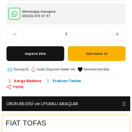
Whatsapp Danışma
0(532)
370 37 37
Sepete Ekle
Hızlı Satın Al
Tavsiye Et
Fiyatı Düşünce Haber Ver
Kargo Bedava
Stoktan Teslim
Paylaş
ÜRÜN BİLGİSİ ve UYUMLU ARAÇLAR
FIAT TOFAS