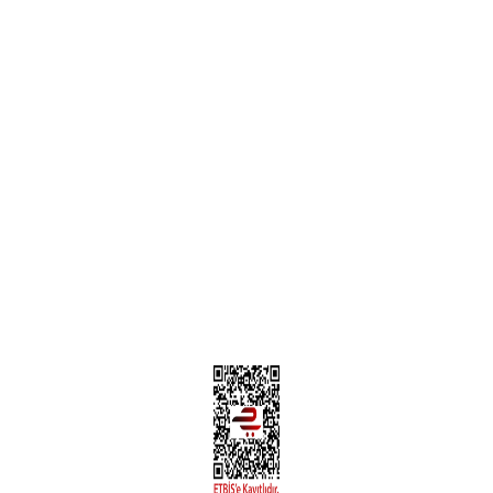
Garanti ve İade Şartları
Hesap Numaralarımız
Teslimat Bilgileri
MÜŞTERİ HİZMETLERİ
Yeni Üyelik
Üyelik Bilgileri
Kargom Nerede Aras ?
Kargom Nerede Yurtiçi ?
Kargom Nerede Sendeo ?
Hesabım