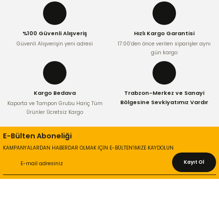
Ürün resmi kalitesiz, bozuk veya görüntülenemiyor.
Ürün açıklamasında eksik bilgiler bulunuyor.
%100 Güvenli Alışveriş
Hızlı Kargo Garantisi
Ürün bilgilerinde hatalar bulunuyor.
Güvenli Alışverişin yeni adresi
17:00’den önce verilen siparişler aynı
Ürün fiyatı diğer sitelerden daha pahalı.
gün kargo
Bu ürüne benzer farklı alternatifler olmalı.
Kargo Bedava
Trabzon-Merkez ve Sanayi
Bölgesine Sevkiyatımız Vardır
Kaporta ve Tampon Grubu Hariç Tüm
Ürünler Ücretsiz Kargo
Gönder
E-Bülten Aboneliği
KAMPANYALARDAN HABERDAR OLMAK İÇİN E-BÜLTEN’İMİZE KAYDOLUN
Kayıt Ol
KURUMSAL
Hakkımızda