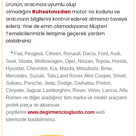
ürünün, aracınıza uyumlu olup
olmadığını
Ruhsatınızdan
motor no kodunu ve
aracınızın bilgilerini kontrol ederek almanızı
tavsiye
ederiz. Yine de emin olamadıysanız Müşteri
Temsilcilerimizle iletişime geçerek yardım
alabilirsiniz.
*
Fiat, Peugeot, Citroen, Renault, Dacia, Ford, Audi,
Seat, Skoda, Wolkswagen, Opel, Nissan, Toyota, Honda,
Hyundai, Chevrolet, Kia, Mazda, Mitsubishi, Bmw,
Mercedes, Suzuki, Tata,Land Rover, Mini Cooper, Smart,
Subaru, Porsche, Jeep, Dodge, Daihatsu, Proton,
Chrysler, Jaguar, Lamborghini, Rover, Volvo, Lancia, Alfa
Romeo ve diğer aradığınız tüm marka ve model araçların
yedek parça ve aksesuar
çeşitlerini
www.degirmenciogluoto.com
web
sitemizde
bulabilirsiniz.