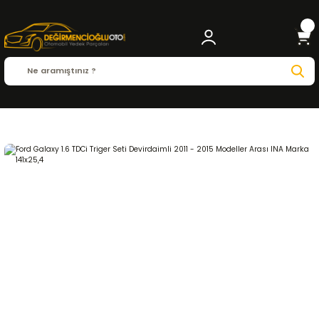
Anasayfa
FORD
GALAXY
Galaxy ( 2006 - 2015 )
1.6 TDCI
EKSANTRİK-TRİGER