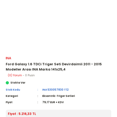
INA
Ford Galaxy 1.6 TDCi Triger Seti Devirdaimli 2011 - 2015
Modeller Arası INA Marka 141x25,4
(0) Yorum
- 0 Puan
Stokta Var
Stok Kodu
INA 530057830 T12
Kategori
Eksantrik-Triger Setleri
Fiyat
79,17 EUR + KDV
Fiyat : 5.216,33 TL