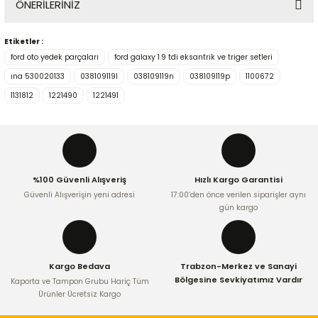
ÖNERİLERİNİZ
Yorum Yaz
Etiketler :
Bu ürünün fiyat bilgisi, resim, ürün açıklamalarında ve diğer
ford oto yedek parçaları
ford galaxy 1.9 tdi eksantrik ve triger setleri
konularda yetersiz gördüğünüz noktaları öneri formunu
kullanarak tarafımıza iletebilirsiniz.
ına 530020133
038109119l
038109119n
038109119p
1100672
Görüş ve önerileriniz için teşekkür ederiz.
1131812
1221490
1221491
Ürün resmi kalitesiz, bozuk veya görüntülenemiyor.
Ürün açıklamasında eksik bilgiler bulunuyor.
Ürün bilgilerinde hatalar bulunuyor.
%100 Güvenli Alışveriş
Hızlı Kargo Garantisi
Ürün fiyatı diğer sitelerden daha pahalı.
Güvenli Alışverişin yeni adresi
17:00’den önce verilen siparişler aynı
Bu ürüne benzer farklı alternatifler olmalı.
gün kargo
Kargo Bedava
Trabzon-Merkez ve Sanayi
Bölgesine Sevkiyatımız Vardır
Kaporta ve Tampon Grubu Hariç Tüm
Ürünler Ücretsiz Kargo
Gönder