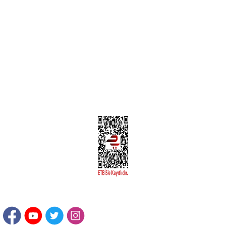
MÜŞTERİ HİZMETLERİ
Yeni Üyelik
Üyelik Bilgileri
Kargom Nerede Aras ?
Kargom Nerede Yurtiçi ?
Kargom Nerede Sendeo ?
Hesabım
İLETİŞİM
Sanayi Mah. Şamdan Sok. No: 12 Değirmendere Ortahisar / TRABZON