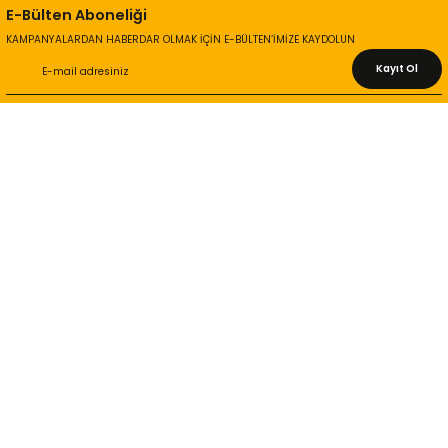
E-Bülten Aboneliği
KAMPANYALARDAN HABERDAR OLMAK İÇİN E-BÜLTEN’İMİZE KAYDOLUN
Kayıt Ol
KURUMSAL
Hakkımızda
İletişim Bilgileri
Gizlilik ve Güvenlik
İade ve Değişim
İletişim Formu
ONLİNE ALIŞVERİŞ
Alışveriş Sepetim
Garanti ve İade Şartları
Hesap Numaralarımız
Teslimat Bilgileri