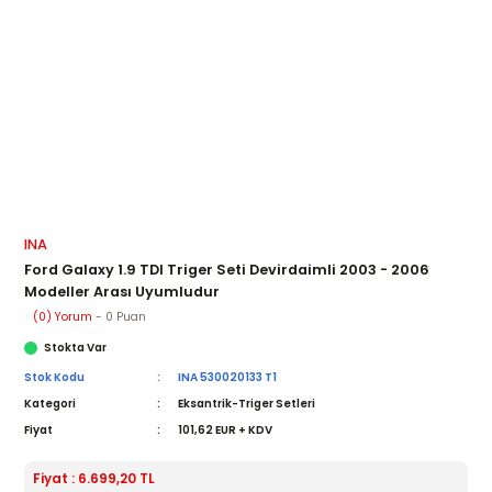
INA
Ford Galaxy 1.9 TDI Triger Seti Devirdaimli 2003 - 2006
Modeller Arası Uyumludur
(0) Yorum
- 0 Puan
Stokta Var
Stok Kodu
INA 530020133 T1
Kategori
Eksantrik-Triger Setleri
Fiyat
101,62 EUR + KDV
Fiyat : 6.699,20 TL