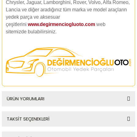
Chrysler, Jaguar, Lamborghini, Rover, Volvo, Alfa Romeo,
Lancia ve diğer aradığınız tüm marka ve model araçların
yedek parça ve aksesuar
çeşitlerini
www.degirmenciogluoto.com
web
sitemizde
bulabilirsiniz.
ÜRÜN YORUMLARI
TAKSİT SEÇENEKLERİ
Bu ürüne ilk yorumu siz yapın!