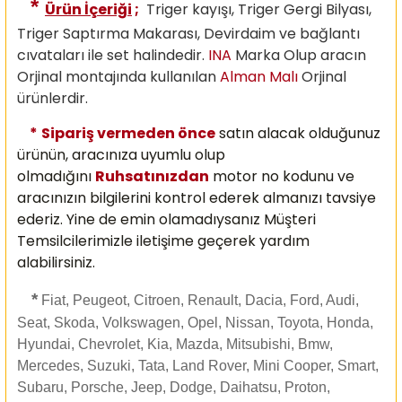
*
Ürün İçeriği
;
Triger kayışı, Triger Gergi Bilyası,
Triger Saptırma Makarası, Devirdaim ve bağlantı
cıvataları ile set halindedir.
INA
Marka Olup aracın
Orjinal montajında kullanılan
Alman Malı
Orjinal
ürünlerdir.
*
Sipariş vermeden önce
satın alacak olduğunuz
ürünün, aracınıza uyumlu olup
olmadığını
Ruhsatınızdan
motor no kodunu ve
aracınızın bilgilerini kontrol ederek almanızı
tavsiye
ederiz. Yine de emin olamadıysanız Müşteri
Temsilcilerimizle iletişime geçerek yardım
alabilirsiniz.
*
Fiat, Peugeot, Citroen, Renault, Dacia, Ford, Audi,
Seat, Skoda, Volkswagen, Opel, Nissan, Toyota, Honda,
Hyundai, Chevrolet, Kia, Mazda, Mitsubishi, Bmw,
Mercedes, Suzuki, Tata, Land Rover, Mini Cooper, Smart,
Subaru, Porsche, Jeep, Dodge, Daihatsu, Proton,