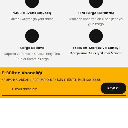
Ürün fiyatı diğer sitelerden daha pahalı.
%100 Güvenli Alışveriş
Hızlı Kargo Garantisi
Bu ürüne benzer farklı alternatifler olmalı.
Güvenli Alışverişin yeni adresi
17:00’den önce verilen siparişler aynı
gün kargo
Kargo Bedava
Trabzon-Merkez ve Sanayi
Gönder
Bölgesine Sevkiyatımız Vardır
Kaporta ve Tampon Grubu Hariç Tüm
Ürünler Ücretsiz Kargo
E-Bülten Aboneliği
KAMPANYALARDAN HABERDAR OLMAK İÇİN E-BÜLTEN’İMİZE KAYDOLUN
Kayıt Ol
KURUMSAL
Hakkımızda
İletişim Bilgileri