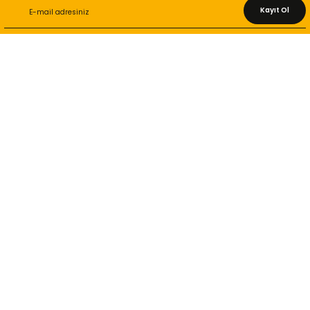
Kayıt Ol
KURUMSAL
Hakkımızda
İletişim Bilgileri
Gizlilik ve Güvenlik
İade ve Değişim
İletişim Formu
ONLİNE ALIŞVERİŞ
Alışveriş Sepetim
Garanti ve İade Şartları
Hesap Numaralarımız
Teslimat Bilgileri
MÜŞTERİ HİZMETLERİ
Yeni Üyelik