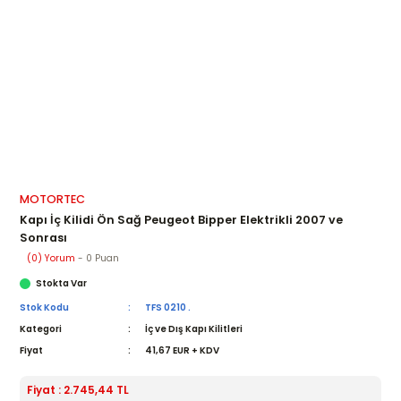
MOTORTEC
Kapı İç Kilidi Ön Sağ Peugeot Bipper Elektrikli 2007 ve
Sonrası
(0) Yorum
- 0 Puan
Stokta Var
Stok Kodu
TFS 0210 .
Kategori
İç ve Dış Kapı Kilitleri
Fiyat
41,67 EUR + KDV
Fiyat : 2.745,44 TL