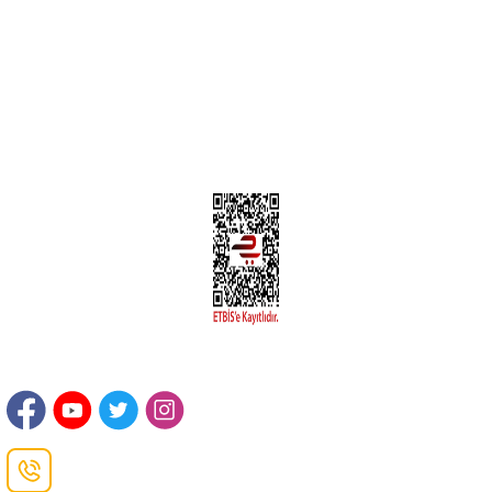
Üyelik Bilgileri
Kargom Nerede Aras ?
Kargom Nerede Yurtiçi ?
Kargom Nerede Sendeo ?
Hesabım
İLETİŞİM
Sanayi Mah. Şamdan Sok. No: 12 Değirmendere Ortahisar / TRABZON
Danışma Hattı
0(462)
325 11 16