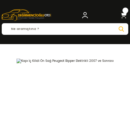
Anasayfa
PEUGEOT
BIPPER
Bipper ( 2008 - 2015 )
1.3 HDI
KAPORTA ve İÇ A