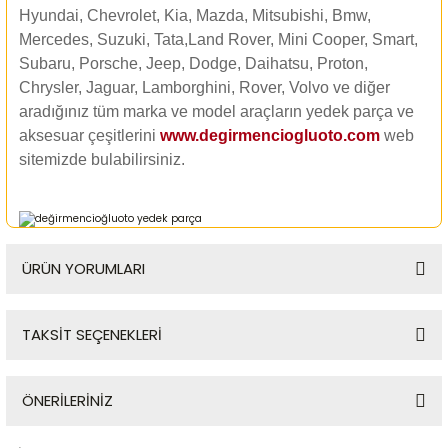
Hyundai, Chevrolet, Kia, Mazda, Mitsubishi, Bmw,
Mercedes, Suzuki, Tata,Land Rover, Mini Cooper, Smart,
Subaru, Porsche, Jeep, Dodge, Daihatsu, Proton,
Chrysler, Jaguar, Lamborghini, Rover, Volvo ve diğer
aradığınız tüm marka ve model araçların yedek parça ve
aksesuar çeşitlerini
www.degirmenciogluoto.com
web
sitemizde
bulabilirsiniz.
ÜRÜN YORUMLARI
TAKSİT SEÇENEKLERİ
Bu ürüne ilk yorumu siz yapın!
ÖNERİLERİNİZ
Yorum Yaz