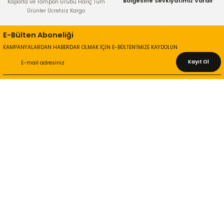
Bölgesine Sevkiyatımız Vardır
Kaporta ve Tampon Grubu Hariç Tüm
Ürünler Ücretsiz Kargo
Gönder
E-Bülten Aboneliği
KAMPANYALARDAN HABERDAR OLMAK İÇİN E-BÜLTEN’İMİZE KAYDOLUN
Kayıt Ol
KURUMSAL
Hakkımızda
İletişim Bilgileri
Gizlilik ve Güvenlik
İade ve Değişim
İletişim Formu
ONLİNE ALIŞVERİŞ
Alışveriş Sepetim
Garanti ve İade Şartları
Hesap Numaralarımız