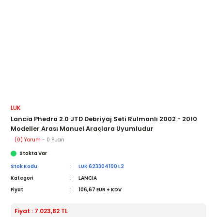
LUK
Lancia Phedra 2.0 JTD Debriyaj Seti Rulmanlı 2002 - 2010
Modeller Arası Manuel Araçlara Uyumludur
(0) Yorum
- 0 Puan
Stokta Var
Stok Kodu
LUK 623304100 L2
Kategori
LANCIA
Fiyat
106,67 EUR + KDV
Fiyat : 7.023,82 TL