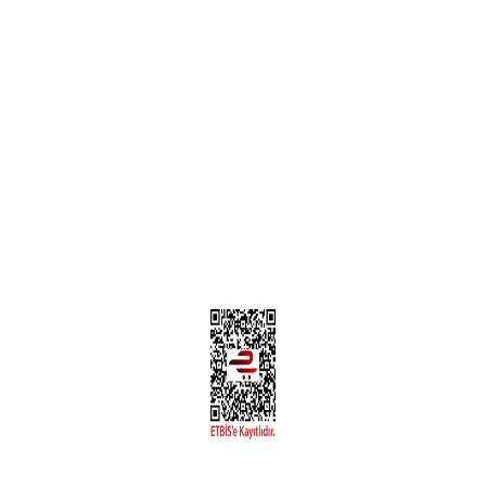
Teslimat Bilgileri
MÜŞTERİ HİZMETLERİ
Yeni Üyelik
Üyelik Bilgileri
Kargom Nerede Aras ?
Kargom Nerede Yurtiçi ?
Kargom Nerede Sendeo ?
Hesabım
İLETİŞİM
Sanayi Mah. Şamdan Sok. No: 12 Değirmendere Ortahisar / TRABZON