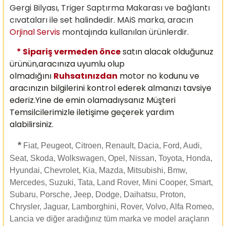
Gergi Bilyası, Triger Saptırma Makarası ve bağlantı
cıvataları ile set halindedir. MAiS marka, aracın
Orjinal Servis
montajında kullanılan ürünlerdir.
* Sipariş vermeden önce
satın alacak olduğunuz
ürünün,aracınıza uyumlu olup
olmadığını
Ruhsatınızdan
motor no kodunu ve
aracınızın bilgilerini kontrol ederek almanızı
tavsiye
ederiz.Yine de emin olamadıysanız Müşteri
Temsilcilerimizle iletişime geçerek yardım
alabilirsiniz.
*
Fiat, Peugeot, Citroen, Renault, Dacia, Ford, Audi,
Seat, Skoda, Wolkswagen, Opel, Nissan, Toyota, Honda,
Hyundai, Chevrolet, Kia, Mazda, Mitsubishi, Bmw,
Mercedes, Suzuki, Tata, Land Rover, Mini Cooper, Smart,
Subaru, Porsche, Jeep, Dodge, Daihatsu, Proton,
Chrysler, Jaguar, Lamborghini, Rover, Volvo, Alfa Romeo,
Lancia ve diğer aradığınız tüm marka ve model araçların