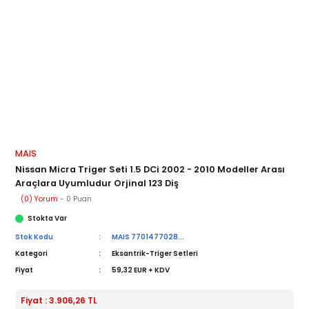
MAIS
Nissan Micra Triger Seti 1.5 DCi 2002 - 2010 Modeller Arası
Araçlara Uyumludur Orjinal 123 Diş
(0) Yorum
- 0 Puan
Stokta Var
Stok Kodu
MAIS 7701477028...
Kategori
Eksantrik-Triger Setleri
Fiyat
59,32 EUR + KDV
Fiyat : 3.906,26 TL