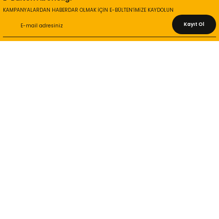
KAMPANYALARDAN HABERDAR OLMAK İÇİN E-BÜLTEN’İMİZE KAYDOLUN
Kayıt Ol
KURUMSAL
Hakkımızda
İletişim Bilgileri
Gizlilik ve Güvenlik
İade ve Değişim
İletişim Formu
ONLİNE ALIŞVERİŞ
Alışveriş Sepetim
Garanti ve İade Şartları
Hesap Numaralarımız
Teslimat Bilgileri
MÜŞTERİ HİZMETLERİ