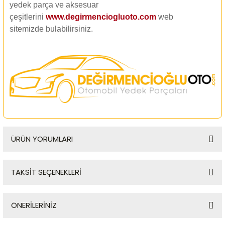
yedek parça ve aksesuar
çeşitlerini
www.degirmenciogluoto.com
web
sitemizde
bulabilirsiniz.
ÜRÜN YORUMLARI
TAKSİT SEÇENEKLERİ
Bu ürüne ilk yorumu siz yapın!
ÖNERİLERİNİZ
Yorum Yaz