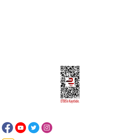
Yeni Üyelik
Üyelik Bilgileri
Kargom Nerede Aras ?
Kargom Nerede Yurtiçi ?
Kargom Nerede Sendeo ?
Hesabım
İLETİŞİM
Sanayi Mah. Şamdan Sok. No: 12 Değirmendere Ortahisar / TRABZON