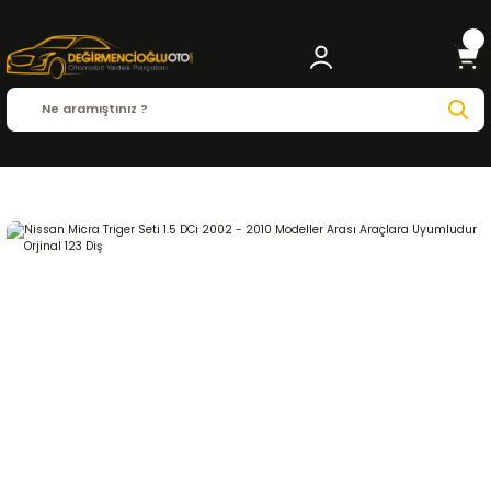
Anasayfa
NISSAN
MICRA
Micra ( 2002 - 2020
1.5 DCi
EKSANTRİK - TRİGER