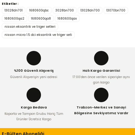
Etiketler :
Bu ürünün fiyat bilgisi, resim, ürün açıklamalarında ve diğer
13028dn701
1680600qbc
3028bn700
13028dn700
13070bn700
konularda yetersiz gördüğünüz noktaları öneri formunu
kullanarak tarafımıza iletebilirsiniz.
1680600qa2
1680600qa8
1680600qax
Görüş ve önerileriniz için teşekkür ederiz.
nissan eksantrik ve triger setleri
nissan micra 1.5 dci eksantrik ve triger seti
Ürün resmi kalitesiz, bozuk veya görüntülenemiyor.
Ürün açıklamasında eksik bilgiler bulunuyor.
Ürün bilgilerinde hatalar bulunuyor.
Ürün fiyatı diğer sitelerden daha pahalı.
%100 Güvenli Alışveriş
Hızlı Kargo Garantisi
Bu ürüne benzer farklı alternatifler olmalı.
Güvenli Alışverişin yeni adresi
17:00’den önce verilen siparişler aynı
gün kargo
Kargo Bedava
Trabzon-Merkez ve Sanayi
Gönder
Bölgesine Sevkiyatımız Vardır
Kaporta ve Tampon Grubu Hariç Tüm
Ürünler Ücretsiz Kargo
E-Bülten Aboneliği