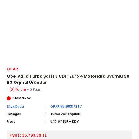
OPAR
Opel Agila Turbo Şarj 1.3 CDTi Euro 4 Motorlara Uyumlu 90
BG Orjinal Üründür
(0) Yorum
- 0 Puan
Stokta Yok
Stok Kodu
OPAR 55198317E T7
Kategori
Turbo ve Parçaları
Fiyat
543,57 EUR + KDV
Fiyat : 35.793,39 TL