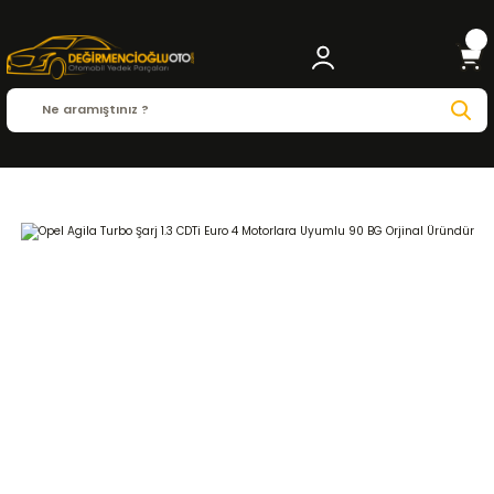
Anasayfa
OPEL
AGILA
Agila (2000 - 2014 )
1.3 CDTi
MOTOR ve PARÇALARI