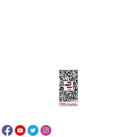
MÜŞTERİ HİZMETLERİ
Yeni Üyelik
Üyelik Bilgileri
Kargom Nerede Aras ?
Kargom Nerede Yurtiçi ?
Kargom Nerede Sendeo ?
Hesabım
İLETİŞİM
Sanayi Mah. Şamdan Sok. No: 12 Değirmendere Ortahisar / TRABZON