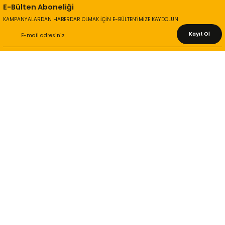
E-Bülten Aboneliği
KAMPANYALARDAN HABERDAR OLMAK İÇİN E-BÜLTEN’İMİZE KAYDOLUN
Kayıt Ol
KURUMSAL
Hakkımızda
İletişim Bilgileri
Gizlilik ve Güvenlik
İade ve Değişim
İletişim Formu
ONLİNE ALIŞVERİŞ
Alışveriş Sepetim
Garanti ve İade Şartları
Hesap Numaralarımız
Teslimat Bilgileri