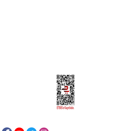
MÜŞTERİ HİZMETLERİ
Yeni Üyelik
Üyelik Bilgileri
Kargom Nerede Aras ?
Kargom Nerede Yurtiçi ?
Kargom Nerede Sendeo ?
Hesabım
İLETİŞİM
Sanayi Mah. Şamdan Sok. No: 12 Değirmendere Ortahisar / TRABZON