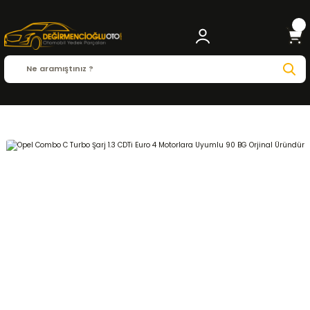
Anasayfa
OPEL
COMBO C
Combo C ( 2001 - 2011 )
1.3 CDTI
MOTOR ve PARÇA