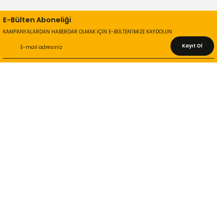
E-Bülten Aboneliği
KAMPANYALARDAN HABERDAR OLMAK İÇİN E-BÜLTEN’İMİZE KAYDOLUN
Kayıt Ol
KURUMSAL
Hakkımızda
İletişim Bilgileri
Gizlilik ve Güvenlik
İade ve Değişim
İletişim Formu
ONLİNE ALIŞVERİŞ
Alışveriş Sepetim
Garanti ve İade Şartları
Hesap Numaralarımız
Teslimat Bilgileri