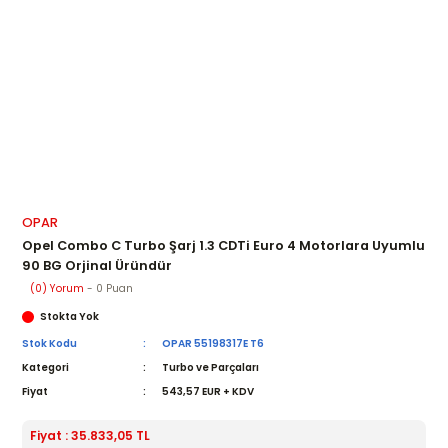
OPAR
Opel Combo C Turbo Şarj 1.3 CDTi Euro 4 Motorlara Uyumlu
90 BG Orjinal Üründür
(0) Yorum
- 0 Puan
Stokta Yok
Stok Kodu
OPAR 55198317E T6
Kategori
Turbo ve Parçaları
Fiyat
543,57 EUR + KDV
Fiyat : 35.833,05 TL