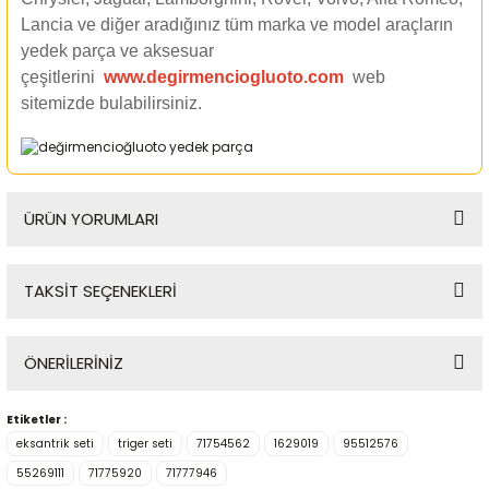
Lancia ve diğer aradığınız tüm marka ve model araçların
yedek parça ve aksesuar
çeşitlerini
www.degirmenciogluoto.com
web
sitemizde
bulabilirsiniz.
ÜRÜN YORUMLARI
TAKSİT SEÇENEKLERİ
Bu ürüne ilk yorumu siz yapın!
ÖNERİLERİNİZ
Yorum Yaz
Etiketler :
Bu ürünün fiyat bilgisi, resim, ürün açıklamalarında ve diğer
eksantrik seti
triger seti
71754562
1629019
95512576
konularda yetersiz gördüğünüz noktaları öneri formunu
kullanarak tarafımıza iletebilirsiniz.
55269111
71775920
71777946