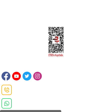
Kargom Nerede Sendeo ?
Hesabım
İLETİŞİM
Sanayi Mah. Şamdan Sok. No: 12 Değirmendere Ortahisar / TRABZON
Danışma Hattı
0(462)
325 11 16
Whatsapp Danışma
0(532)
370 37 37