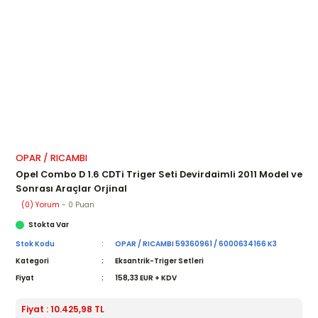
OPAR / RICAMBI
Opel Combo D 1.6 CDTi Triger Seti Devirdaimli 2011 Model ve
Sonrası Araçlar Orjinal
(0) Yorum
- 0 Puan
Stokta Var
Stok Kodu
OPAR / RICAMBI 59360961 / 6000634166 K3
Kategori
Eksantrik-Triger Setleri
Fiyat
158,33 EUR + KDV
Fiyat : 10.425,98 TL