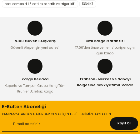
Görüş ve önerileriniz için teşekkür ederiz.
opel combo d 1.6 cdti eksantrik ve triger kiti
1334147
Ürün resmi kalitesiz, bozuk veya görüntülenemiyor.
Ürün açıklamasında eksik bilgiler bulunuyor.
Ürün bilgilerinde hatalar bulunuyor.
%100 Güvenli Alışveriş
Hızlı Kargo Garantisi
Ürün fiyatı diğer sitelerden daha pahalı.
Güvenli Alışverişin yeni adresi
17:00’den önce verilen siparişler aynı
Bu ürüne benzer farklı alternatifler olmalı.
gün kargo
Kargo Bedava
Trabzon-Merkez ve Sanayi
Bölgesine Sevkiyatımız Vardır
Kaporta ve Tampon Grubu Hariç Tüm
Ürünler Ücretsiz Kargo
Gönder
E-Bülten Aboneliği
KAMPANYALARDAN HABERDAR OLMAK İÇİN E-BÜLTEN’İMİZE KAYDOLUN
Kayıt Ol