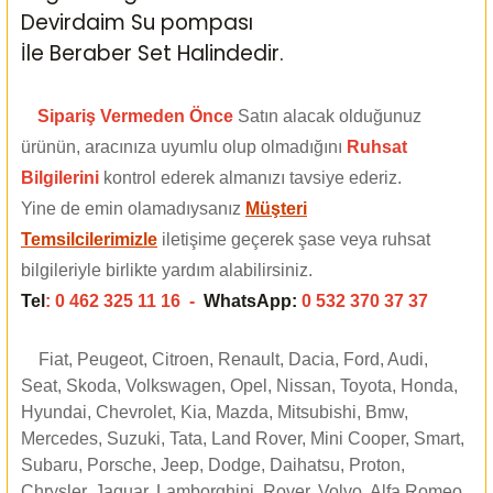
Devirdaim Su pompası
İle Beraber Set Halindedir.
Sipariş Vermeden Önce
Satın alacak olduğunuz
ürünün, aracınıza uyumlu olup olmadığını
Ruhsat
Bilgilerini
kontrol ederek almanızı tavsiye ederiz.
Yine de emin olamadıysanız
Müşteri
Temsilcilerimizle
iletişime geçerek şase veya ruhsat
bilgileriyle birlikte yardım alabilirsiniz.
Tel
: 0 462 325 11 16 -
WhatsApp:
0 532 370 37 37
Fiat, Peugeot, Citroen, Renault, Dacia, Ford, Audi,
Seat, Skoda, Volkswagen, Opel, Nissan, Toyota, Honda,
Hyundai, Chevrolet, Kia, Mazda, Mitsubishi, Bmw,
Mercedes, Suzuki, Tata, Land Rover, Mini Cooper, Smart,
Subaru, Porsche, Jeep, Dodge, Daihatsu, Proton,
Chrysler, Jaguar, Lamborghini, Rover, Volvo, Alfa Romeo,