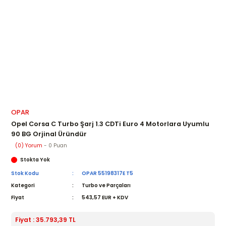
OPAR
Opel Corsa C Turbo Şarj 1.3 CDTi Euro 4 Motorlara Uyumlu
90 BG Orjinal Üründür
(0) Yorum
- 0 Puan
Stokta Yok
Stok Kodu
OPAR 55198317E T5
Kategori
Turbo ve Parçaları
Fiyat
543,57 EUR + KDV
Fiyat : 35.793,39 TL