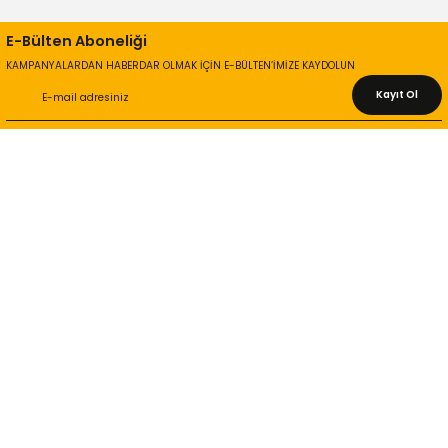
E-Bülten Aboneliği
KAMPANYALARDAN HABERDAR OLMAK İÇİN E-BÜLTEN’İMİZE KAYDOLUN
Kayıt Ol
KURUMSAL
Hakkımızda
İletişim Bilgileri
Gizlilik ve Güvenlik
İade ve Değişim
İletişim Formu
ONLİNE ALIŞVERİŞ
Alışveriş Sepetim
Garanti ve İade Şartları
Hesap Numaralarımız
Teslimat Bilgileri