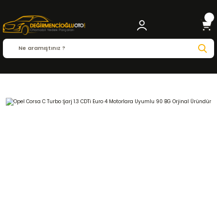
Anasayfa
OPEL
CORSA C
Corsa C ( 1998 - 2006 )
1.3 CDTi
MOTOR ve PARÇA