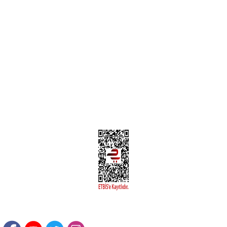
MÜŞTERİ HİZMETLERİ
Yeni Üyelik
Üyelik Bilgileri
Kargom Nerede Aras ?
Kargom Nerede Yurtiçi ?
Kargom Nerede Sendeo ?
Hesabım
İLETİŞİM
Sanayi Mah. Şamdan Sok. No: 12 Değirmendere Ortahisar / TRABZON