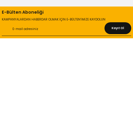
E-Bülten Aboneliği
KAMPANYALARDAN HABERDAR OLMAK İÇİN E-BÜLTEN’İMİZE KAYDOLUN
Kayıt Ol
KURUMSAL
Hakkımızda
İletişim Bilgileri
Gizlilik ve Güvenlik
İade ve Değişim
İletişim Formu
ONLİNE ALIŞVERİŞ
Alışveriş Sepetim
Garanti ve İade Şartları
Hesap Numaralarımız
Teslimat Bilgileri