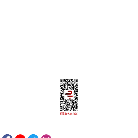
MÜŞTERİ HİZMETLERİ
Yeni Üyelik
Üyelik Bilgileri
Kargom Nerede Aras ?
Kargom Nerede Yurtiçi ?
Kargom Nerede Sendeo ?
Hesabım
İLETİŞİM
Sanayi Mah. Şamdan Sok. No: 12 Değirmendere Ortahisar / TRABZON