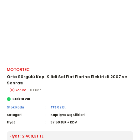
MOTORTEC
Orta Sürgülü Kapı Kilidi Sol Fiat Fiorino Elektrikli 2007 ve
Sonrası
(0) Yorum
- 0 Puan
Stokta Var
Stok Kodu
TFS 0213 .
Kategori
Kapı İç ve Dış Kilitleri
Fiyat
37,50 EUR + KDV
Fiyat : 2.469,31 TL