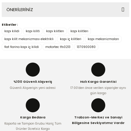
ÖNERİLERİNİZ
Yorum Yaz
Etiketler :
Bu ürünün fiyat bilgisi, resim, ürün açıklamalarında ve diğer
kapı kilidi
kapı kiliti
kapı kılıtlerı
kapı kılıtlerı
konularda yetersiz gördüğünüz noktaları öneri formunu
kullanarak tarafımıza iletebilirsiniz.
kapı kilit mekanizması elektrikli
kapı iç kilitleri
kapı mekanizmaları
Görüş ve önerileriniz için teşekkür ederiz.
fiat fiorino kapı iç kilidi
motortec tfs0213
1370900080
Ürün resmi kalitesiz, bozuk veya görüntülenemiyor.
Ürün açıklamasında eksik bilgiler bulunuyor.
Ürün bilgilerinde hatalar bulunuyor.
%100 Güvenli Alışveriş
Hızlı Kargo Garantisi
Ürün fiyatı diğer sitelerden daha pahalı.
Güvenli Alışverişin yeni adresi
17:00’den önce verilen siparişler aynı
Bu ürüne benzer farklı alternatifler olmalı.
gün kargo
Kargo Bedava
Trabzon-Merkez ve Sanayi
Bölgesine Sevkiyatımız Vardır
Kaporta ve Tampon Grubu Hariç Tüm
Ürünler Ücretsiz Kargo
Gönder