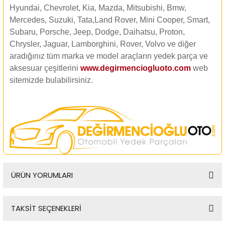
Hyundai, Chevrolet, Kia, Mazda, Mitsubishi, Bmw,
Mercedes, Suzuki, Tata,Land Rover, Mini Cooper, Smart,
Subaru, Porsche, Jeep, Dodge, Daihatsu, Proton,
Chrysler, Jaguar, Lamborghini, Rover, Volvo ve diğer
aradığınız tüm marka ve model araçların yedek parça ve
aksesuar çeşitlerini
www.degirmenciogluoto.com
web
sitemizde
bulabilirsiniz.
ÜRÜN YORUMLARI
TAKSİT SEÇENEKLERİ
Bu ürüne ilk yorumu siz yapın!