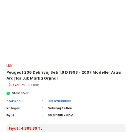
LUK
Peugeot 206 Debriyaj Seti 1.9 D 1998 - 2007 Modeller Arası
Araçlar Luk Marka Orjinal
(0) Yorum
- 0 Puan
Stokta Var
Stok Kodu
LUK 620308100
Kategori
Debriyaj Setleri
Fiyat
66,67 EUR + KDV
Fiyat : 4.389,89 TL