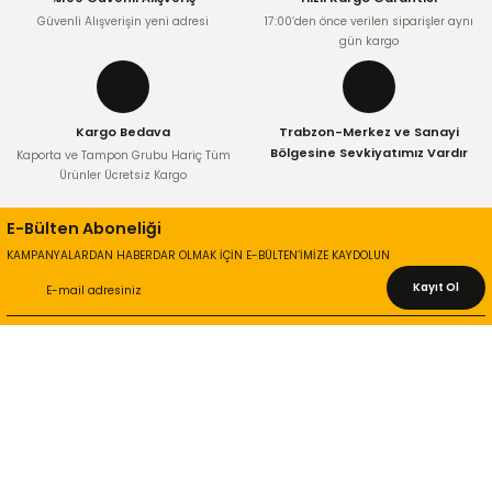
Ürün fiyatı diğer sitelerden daha pahalı.
Güvenli Alışverişin yeni adresi
17:00’den önce verilen siparişler aynı
Bu ürüne benzer farklı alternatifler olmalı.
gün kargo
Kargo Bedava
Trabzon-Merkez ve Sanayi
Bölgesine Sevkiyatımız Vardır
Kaporta ve Tampon Grubu Hariç Tüm
Ürünler Ücretsiz Kargo
Gönder
E-Bülten Aboneliği
KAMPANYALARDAN HABERDAR OLMAK İÇİN E-BÜLTEN’İMİZE KAYDOLUN
Kayıt Ol
KURUMSAL
Hakkımızda
İletişim Bilgileri
Gizlilik ve Güvenlik
İade ve Değişim