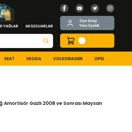
Üye Girişi
Yeni Üyelik
İ YAĞLAR
AKSESUARLAR
SEAT
SKODA
VOLKSWAGEN
OPEL
Amortisör Gazlı 2008 ve Sonrası Maysan Marka
ğ Amortisör Gazlı 2008 ve Sonrası Maysan