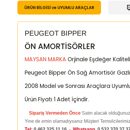
ÜRÜN BİLGİSİ ve UYUMLU ARAÇLAR
PEUGEOT BIPPER
ÖN AMORTİSÖRLER
MAYSAN MARKA
Orjinale Eşdeğer Kalitel
Peugeot Bipper Ön Sağ Amortisör Gazlı
2008 Model ve Sonrası Araçlara Uyuml
Ürün Fiyatı 1 Adet İçindir.
Sipariş Vermeden Önce
Satın alacak olduğunuz
Yine de emin olamadıysanız Müşteri Temsilcilerimizl
Tel:
0 462 325 11 16
-
Whatsapp
0 532 370 37 3