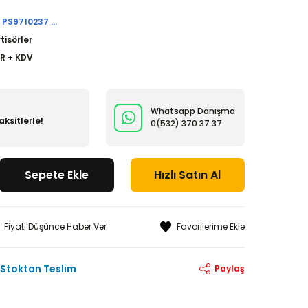
PS9710237 ...
tisörler
UR + KDV
Whatsapp Danışma
ksitlerle!
0(532)
370 37 37
Sepete Ekle
Hızlı Satın Al
Fiyatı Düşünce Haber Ver
Stoktan Teslim
Paylaş