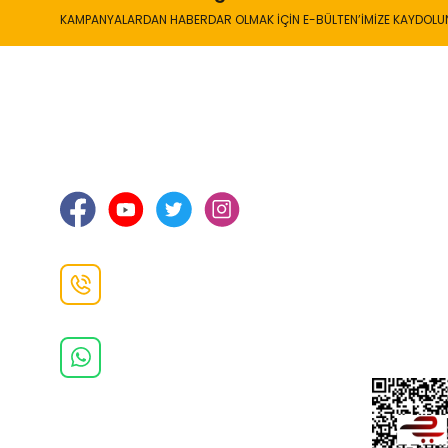
KAMPANYALARDAN HABERDAR OLMAK İÇİN E-BÜLTEN’İMİZE KAYDOLU
İLETİŞİM
KURUMSA
Hakkımızd
Sanayi Mah. Şamdan Sok. No: 12 Değirmendere
Ortahisar / TRABZON
İletişim Bilg
Gizlilik ve 
İade ve De
İletişim F
Danışma Hattı
0(462)
325 11 16
Whatsapp Danışma
0(532)
370 37 37