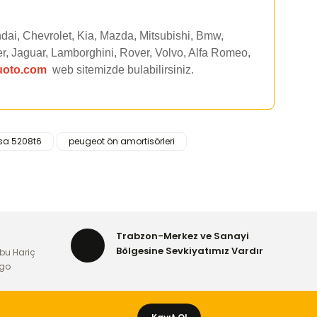
dai, Chevrolet, Kia, Mazda, Mitsubishi, Bmw,
r, Jaguar, Lamborghini, Rover, Volvo, Alfa Romeo,
uoto.com
web sitemizde
bulabilirsiniz.
sa 5208t6
peugeot ön amortisörleri
rafımıza iletebilirsiniz.
Trabzon-Merkez ve Sanayi
Bölgesine Sevkiyatımız Vardır
bu Hariç
rgo