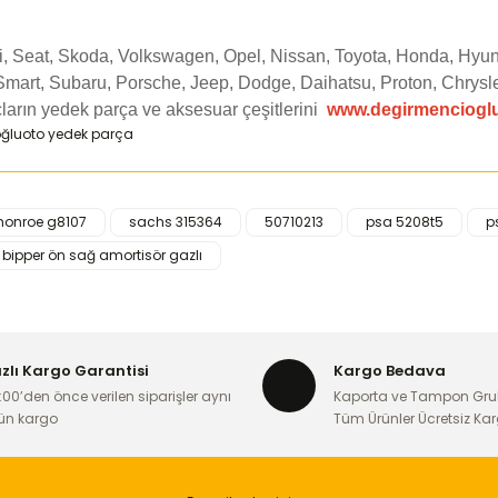
di, Seat, Skoda, Volkswagen, Opel, Nissan, Toyota, Honda, Hyun
Smart, Subaru, Porsche, Jeep, Dodge, Daihatsu, Proton, Chrysle
ların yedek parça ve aksesuar çeşitlerini
www.degirmenciogl
onroe g8107
sachs 315364
50710213
psa 5208t5
p
iğer konularda yetersiz gördüğünüz noktaları öneri formunu kullanarak ta
bipper ön sağ amortisör gazlı
Bu ürüne ilk yorumu siz yapın!
Yorum Yaz
ızlı Kargo Garantisi
Kargo Bedava
:00’den önce verilen siparişler aynı
Kaporta ve Tampon Gru
ün kargo
Tüm Ürünler Ücretsiz Ka