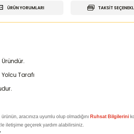
ÜRÜN YORUMLARI
TAKSİT SEÇENEKL
i Üründür.
 Yolcu Tarafı
udur.
 ürünün, aracınıza uyumlu olup olmadığını
Ruhsat Bilgilerini
ko
e iletişime geçerek yardım alabilirsiniz.
7