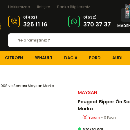
Hakkımızda
İletişim
Banka Bilgilerimiz
0(462)
0(532)
325 11 16
370 37 37
MADEN
CITROEN
RENAULT
DACIA
FORD
AUDI
TEKERLEK ve SÜSPANSİYON
Ön Amortisörler
Peugeot Bipper Ön Sağ 
MAYSAN
Peugeot Bipper Ön Sa
Marka
(0) Yorum
- 0 Puan
Stokta Var