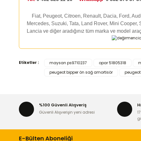
Fiat, Peugeot, Citroen, Renault, Dacia, Ford, Au
Mercedes, Suzuki, Tata, Land Rover, Mini Cooper, 
Lancia ve diğer aradığınız tüm marka ve model araç
Etiketler :
maysan ps9710237
opar 51805318
m
Bu ürünün fiyat bilgisi, resim, ürün açıklamalarında ve d
peugeot bipper ön sağ amortisör
peugeot 
Görüş ve önerileriniz için teşekkür ederiz.
Ürün resmi kalitesiz, bozuk veya görüntülenemiyor.
Ürün açıklamasında eksik bilgiler bulunuyor.
%100 Güvenli Alışveriş
H
Ürün bilgilerinde hatalar bulunuyor.
Güvenli Alışverişin yeni adresi
17
Ürün fiyatı diğer sitelerden daha pahalı.
g
Bu ürüne benzer farklı alternatifler olmalı.
E-Bülten Aboneliği