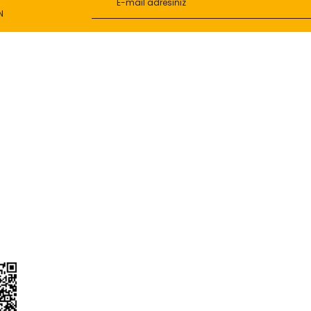
N
Gönder
L
ONLİNE ALIŞVERİŞ
a
Alışveriş Sepetim
ileri
Garanti ve İade Şartları
Güvenlik
Hesap Numaralarımız
ğişim
Teslimat Bilgileri
ormu