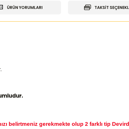
ÜRÜN YORUMLARI
TAKSİT SEÇENEKL
.
yumludur.
zı belirtmeniz gerekmekte olup 2 farklı tip Devir