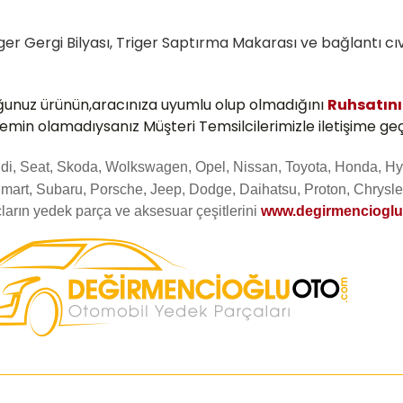
iger Gergi Bilyası, Triger Saptırma Makarası ve bağlantı cıv
ğunuz ürünün,aracınıza uyumlu olup olmadığını
Ruhsatın
 emin olamadıysanız Müşteri Temsilcilerimizle iletişime geç
Audi, Seat, Skoda, Wolkswagen, Opel, Nissan, Toyota, Honda, Hy
mart, Subaru, Porsche, Jeep, Dodge, Daihatsu, Proton, Chrysler
ların yedek parça ve aksesuar çeşitlerini
www.degirmenciogl