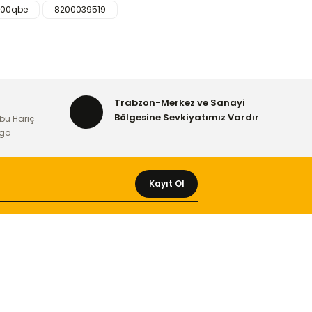
600qbe
8200039519
rafımıza iletebilirsiniz.
Trabzon-Merkez ve Sanayi
Bölgesine Sevkiyatımız Vardır
bu Hariç
rgo
Kayıt Ol
MÜŞTERİ HİZMETLERİ
Yeni Üyelik
Üyelik Bilgileri