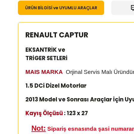
ÜRÜN BİLGİSİ ve UYUMLU ARAÇLAR
RENAULT CAPTUR
EKSANTRİK ve
TRİGER SETLERİ
MAIS MARKA
Orjinal Servis Malı Üründür
1.5 DCi Dizel Motorlar
2013 Model ve Sonrası Araçlar İçin U
Kayış Ölçüsü
: 123 x 27
Not:
Sipariş esnasında şasi numaranı