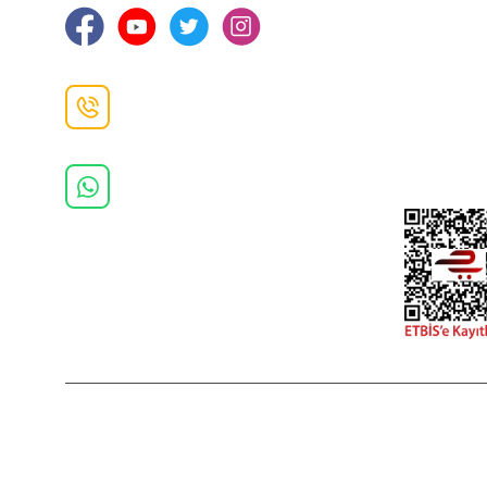
Gizlilik ve 
İade ve De
İletişim F
Danışma Hattı
0(462)
325 11 16
Whatsapp Danışma
0(532)
370 37 37
2022 Copyright © Kredi kartı bilgileriniz 256bit SSL sertifikası ile