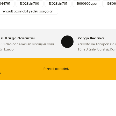
344791
13028dn700
13028dn701
1680600qbc
1680
iğer konularda yetersiz gördüğünüz noktaları öneri formunu kullanarak ta
renault otomobil yedek parçaları
Bu ürüne ilk yorumu siz yapın!
Yorum Yaz
ızlı Kargo Garantisi
Kargo Bedava
:00’den önce verilen siparişler aynı
Kaporta ve Tampon Gru
ün kargo
Tüm Ürünler Ücretsiz Ka
N
Gönder
L
ONLİNE ALIŞVERİŞ
a
Alışveriş Sepetim
ileri
Garanti ve İade Şartları