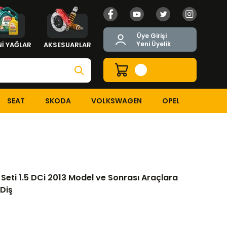
Üye Girişi
Yeni Üyelik
İ YAĞLAR
AKSESUARLAR
SEAT
SKODA
VOLKSWAGEN
OPEL
ger Seti 1.5 DCi 2013 Model ve Sonrası Araçlara Uyumludur Orjinal 
Seti 1.5 DCi 2013 Model ve Sonrası Araçlara
 Diş