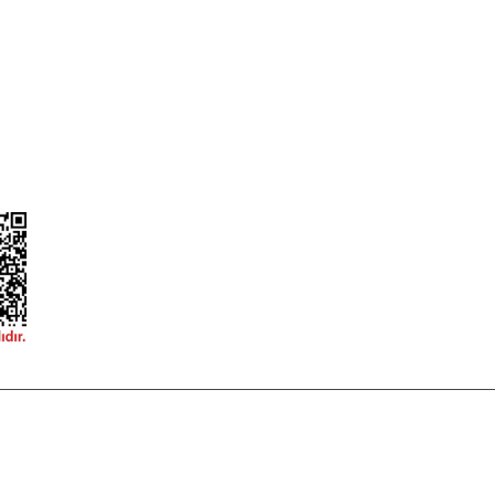
Güvenlik
Hesap Numaralarımız
ğişim
Teslimat Bilgileri
ormu
 korunmaktadır.