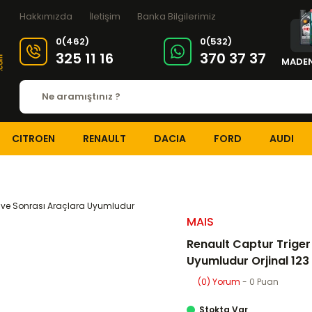
Hakkımızda
İletişim
Banka Bilgilerimiz
0(462)
0(532)
325 11 16
370 37 37
MADEN
CITROEN
RENAULT
DACIA
FORD
AUDI
EKSANTRİK-TRİGER SİSTEMİ
Eksantrik-Triger Setleri
Renault Captur Tri
MAIS
Renault Captur Triger 
Uyumludur Orjinal 123
(0) Yorum
- 0 Puan
Stokta Var