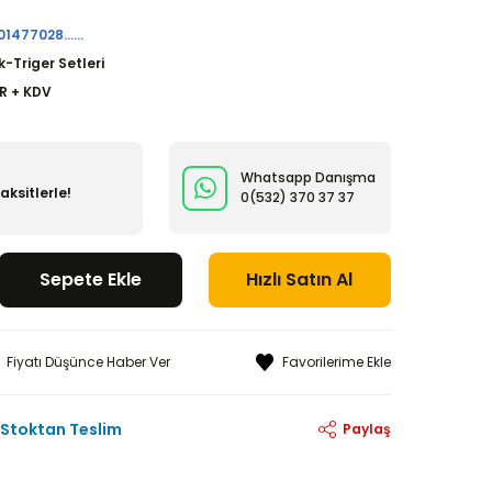
1477028......
k-Triger Setleri
UR + KDV
Whatsapp Danışma
ksitlerle!
0(532)
370 37 37
Sepete Ekle
Hızlı Satın Al
Fiyatı Düşünce Haber Ver
Stoktan Teslim
Paylaş