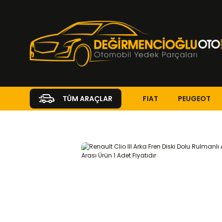
FIAT
PEUGEOT
TÜM ARAÇLAR
Anasayfa
RENAULT
CLIO
Clio III 2005 - 2013
1.1
FREN Sİ