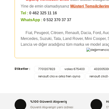
Yine de emin olamadıysanız
Müşteri Temsilcilerim
Tel :
0 462 325 11 16
WhatsApp :
0 532 370 37 37
Fiat, Peugeot, Citroen, Renault, Dacia, Ford, A
Mercedes, Suzuki, Tata, Land Rover, Mini Cooper, 
Lancia ve diğer aradığınız tüm marka ve model araç
Etiketler :
7701207823
valeo 675403
43200533
Bu ürünün fiyat bilgisi, resim, ürün açıklamalarında ve d
renault clio ııı arka fren ayna
renault clio3 
Görüş ve önerileriniz için teşekkür ederiz.
Ürün resmi kalitesiz, bozuk veya görüntülenemiyor.
Ürün açıklamasında eksik bilgiler bulunuyor.
%100 Güvenli Alışveriş
H
Ürün bilgilerinde hatalar bulunuyor.
Güvenli Alışverişin yeni adresi
17