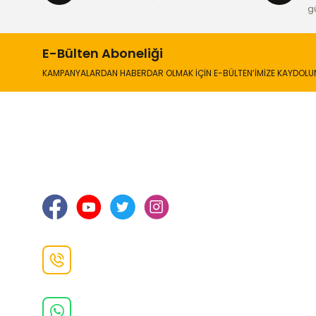
Ürün fiyatı diğer sitelerden daha pahalı.
g
Bu ürüne benzer farklı alternatifler olmalı.
E-Bülten Aboneliği
KAMPANYALARDAN HABERDAR OLMAK İÇİN E-BÜLTEN’İMİZE KAYDOLU
İLETİŞİM
KURUMSA
Hakkımızd
Sanayi Mah. Şamdan Sok. No: 12 Değirmendere
Ortahisar / TRABZON
İletişim Bilg
Gizlilik ve 
İade ve De
İletişim F
Danışma Hattı
0(462)
325 11 16
Whatsapp Danışma