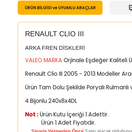
ÜRÜN BİLGİSİ ve UYUMLU ARAÇLAR
RENAULT CLIO III
ARKA FREN DİSKLERİ
VALEO MARKA
Orjinale Eşdeğer Kaliteli 
Renault Clio III 2005 - 2013 Modeller Ar
Ürün Tam Dolu Şekilde Poryalı Rulmanlı 
4 Bijonlu 240x8x4DL
Not :
Ürün Kutu İçeriği 1 Adettir.
Ürün 1 Adet Fiyatıdır.
Sipariş Vermeden Önce
Satın alacak olduğunu