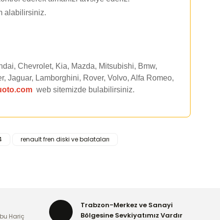
 alabilirsiniz.
ndai, Chevrolet, Kia, Mazda, Mitsubishi, Bmw,
r, Jaguar, Lamborghini, Rover, Volvo, Alfa Romeo,
uoto.com
web sitemizde
bulabilirsiniz.
4
renault fren diski ve balataları
rafımıza iletebilirsiniz.
Trabzon-Merkez ve Sanayi
Bölgesine Sevkiyatımız Vardır
bu Hariç