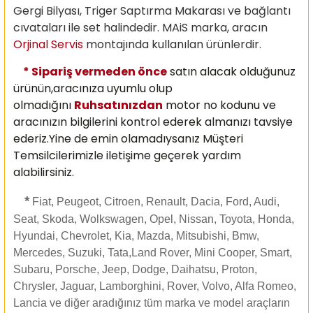
Gergi Bilyası, Triger Saptırma Makarası ve bağlantı
cıvataları ile set halindedir. MAiS marka, aracın
Orjinal Servis
montajında kullanılan ürünlerdir.
* Sipariş vermeden önce
satın alacak olduğunuz
ürünün,aracınıza uyumlu olup
olmadığını
Ruhsatınızdan
motor no kodunu ve
aracınızın bilgilerini kontrol ederek almanızı
tavsiye
ederiz.Yine de emin olamadıysanız Müşteri
Temsilcilerimizle iletişime geçerek yardım
alabilirsiniz.
*
Fiat, Peugeot, Citroen, Renault, Dacia, Ford, Audi,
Seat, Skoda, Wolkswagen, Opel, Nissan, Toyota, Honda,
Hyundai, Chevrolet, Kia, Mazda, Mitsubishi, Bmw,
Mercedes, Suzuki, Tata,Land Rover, Mini Cooper, Smart,
Subaru, Porsche, Jeep, Dodge, Daihatsu, Proton,
Chrysler, Jaguar, Lamborghini, Rover, Volvo, Alfa Romeo,
Lancia ve diğer aradığınız tüm marka ve model araçların