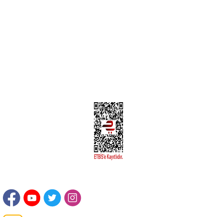
Yeni Üyelik
Üyelik Bilgileri
Kargom Nerede Aras ?
Kargom Nerede Yurtiçi ?
Kargom Nerede Sendeo ?
Hesabım
İLETİŞİM
Sanayi Mah. Şamdan Sok. No: 12 Değirmendere Ortahisar / TRABZON