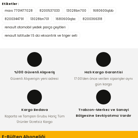
Etiketler :
Bu ürünün fiyat bilgisi, resim, ürün açıklamalarında ve diğer
maıs 7701477028
8200537033
13028bn700
1680600qbb
konularda yetersiz gördüğünüz noktaları öneri formunu
kullanarak tarafımıza iletebilirsiniz.
8200344791
13028bn701
1680600qbc
8200366318
Görüş ve önerileriniz için teşekkür ederiz.
renault otomobil yedek parça çeşitleri
renault latitude 1.5 dci eksantrik ve triger seti
Ürün resmi kalitesiz, bozuk veya görüntülenemiyor.
Ürün açıklamasında eksik bilgiler bulunuyor.
Ürün bilgilerinde hatalar bulunuyor.
Ürün fiyatı diğer sitelerden daha pahalı.
%100 Güvenli Alışveriş
Hızlı Kargo Garantisi
Bu ürüne benzer farklı alternatifler olmalı.
Güvenli Alışverişin yeni adresi
17:00’den önce verilen siparişler aynı
gün kargo
Kargo Bedava
Trabzon-Merkez ve Sanayi
Gönder
Bölgesine Sevkiyatımız Vardır
Kaporta ve Tampon Grubu Hariç Tüm
Ürünler Ücretsiz Kargo
E-Bülten Aboneliği