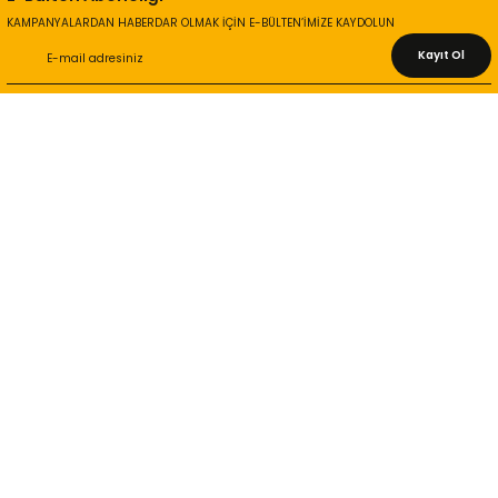
KAMPANYALARDAN HABERDAR OLMAK İÇİN E-BÜLTEN’İMİZE KAYDOLUN
Kayıt Ol
KURUMSAL
Hakkımızda
İletişim Bilgileri
Gizlilik ve Güvenlik
İade ve Değişim
İletişim Formu
ONLİNE ALIŞVERİŞ
Alışveriş Sepetim
Garanti ve İade Şartları
Hesap Numaralarımız
Teslimat Bilgileri
MÜŞTERİ HİZMETLERİ