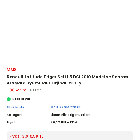
MAIS
Renault Latitude Triger Seti 1.5 DCi 2010 Model ve Sonrası
Araçlara Uyumludur Orjinal 123 Diş
(0) Yorum
- 0 Puan
Stokta Var
Stok Kodu
MAIS 7701477028 ...
Kategori
Eksantrik-Triger Setleri
Fiyat
59,32 EUR + KDV
Fiyat : 3.910,58 TL