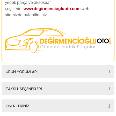
yedek parça ve aksesuar
çeşitlerini
www.degirmenciogluoto.com
web
sitemizde
bulabilirsiniz.
ÜRÜN YORUMLARI
TAKSİT SEÇENEKLERİ
Bu ürüne ilk yorumu siz yapın!
ÖNERİLERİNİZ
Yorum Yaz