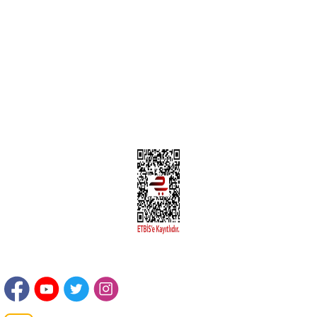
Yeni Üyelik
Üyelik Bilgileri
Kargom Nerede Aras ?
Kargom Nerede Yurtiçi ?
Kargom Nerede Sendeo ?
Hesabım
İLETİŞİM
Sanayi Mah. Şamdan Sok. No: 12 Değirmendere Ortahisar / TRABZON