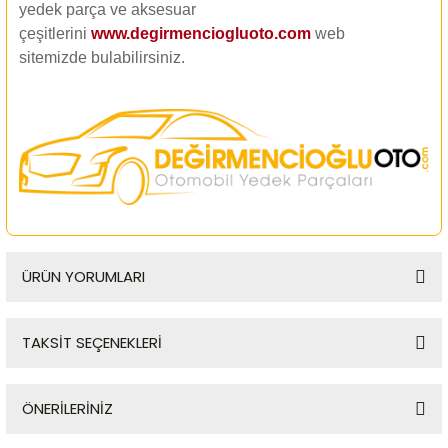
yedek parça ve aksesuar
çeşitlerini
www.degirmenciogluoto.com
web
sitemizde
bulabilirsiniz.
ÜRÜN YORUMLARI
TAKSİT SEÇENEKLERİ
Bu ürüne ilk yorumu siz yapın!
ÖNERİLERİNİZ
Yorum Yaz