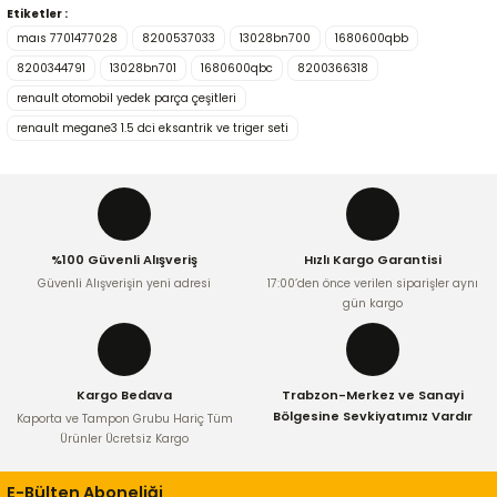
Etiketler :
Bu ürünün fiyat bilgisi, resim, ürün açıklamalarında ve diğer
maıs 7701477028
8200537033
13028bn700
1680600qbb
konularda yetersiz gördüğünüz noktaları öneri formunu
kullanarak tarafımıza iletebilirsiniz.
8200344791
13028bn701
1680600qbc
8200366318
Görüş ve önerileriniz için teşekkür ederiz.
renault otomobil yedek parça çeşitleri
renault megane3 1.5 dci eksantrik ve triger seti
Ürün resmi kalitesiz, bozuk veya görüntülenemiyor.
Ürün açıklamasında eksik bilgiler bulunuyor.
Ürün bilgilerinde hatalar bulunuyor.
Ürün fiyatı diğer sitelerden daha pahalı.
%100 Güvenli Alışveriş
Hızlı Kargo Garantisi
Bu ürüne benzer farklı alternatifler olmalı.
Güvenli Alışverişin yeni adresi
17:00’den önce verilen siparişler aynı
gün kargo
Kargo Bedava
Trabzon-Merkez ve Sanayi
Gönder
Bölgesine Sevkiyatımız Vardır
Kaporta ve Tampon Grubu Hariç Tüm
Ürünler Ücretsiz Kargo
E-Bülten Aboneliği