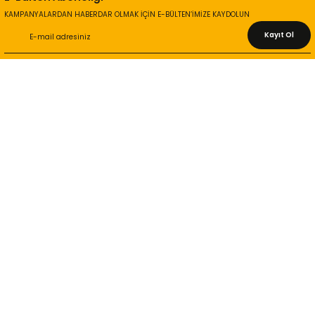
KAMPANYALARDAN HABERDAR OLMAK İÇİN E-BÜLTEN’İMİZE KAYDOLUN
Kayıt Ol
KURUMSAL
Hakkımızda
İletişim Bilgileri
Gizlilik ve Güvenlik
İade ve Değişim
İletişim Formu
ONLİNE ALIŞVERİŞ
Alışveriş Sepetim
Garanti ve İade Şartları
Hesap Numaralarımız
Teslimat Bilgileri
MÜŞTERİ HİZMETLERİ