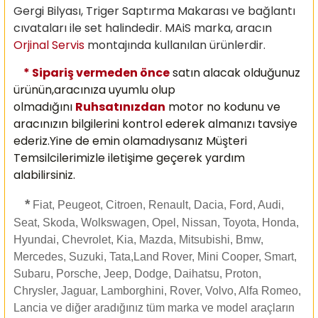
Gergi Bilyası, Triger Saptırma Makarası ve bağlantı
cıvataları ile set halindedir. MAiS marka, aracın
Orjinal Servis
montajında kullanılan ürünlerdir.
* Sipariş vermeden önce
satın alacak olduğunuz
ürünün,aracınıza uyumlu olup
olmadığını
Ruhsatınızdan
motor no kodunu ve
aracınızın bilgilerini kontrol ederek almanızı
tavsiye
ederiz.Yine de emin olamadıysanız Müşteri
Temsilcilerimizle iletişime geçerek yardım
alabilirsiniz.
*
Fiat, Peugeot, Citroen, Renault, Dacia, Ford, Audi,
Seat, Skoda, Wolkswagen, Opel, Nissan, Toyota, Honda,
Hyundai, Chevrolet, Kia, Mazda, Mitsubishi, Bmw,
Mercedes, Suzuki, Tata,Land Rover, Mini Cooper, Smart,
Subaru, Porsche, Jeep, Dodge, Daihatsu, Proton,
Chrysler, Jaguar, Lamborghini, Rover, Volvo, Alfa Romeo,
Lancia ve diğer aradığınız tüm marka ve model araçların