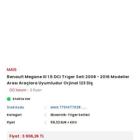
MAIS
Renault Megane III 1.5 DCi Triger Seti 2008 - 2016 Modeller
Arası Araçlara Uyumludur Orjinal 123 Diş
(0) Yorum
- 0 Puan
Stokta Var
Stok Kodu
MAIS 7701477028 ......
Kategori
Eksantrik-Triger Setleri
Fiyat
59,32 EUR + KDV
Fiyat : 3.906,26 TL