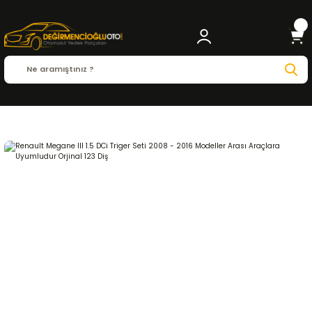
Anasayfa
RENAULT
MEGANE
Megane III 2008 - 2016
1.5 DCi
EKSANTRİK-TRİ