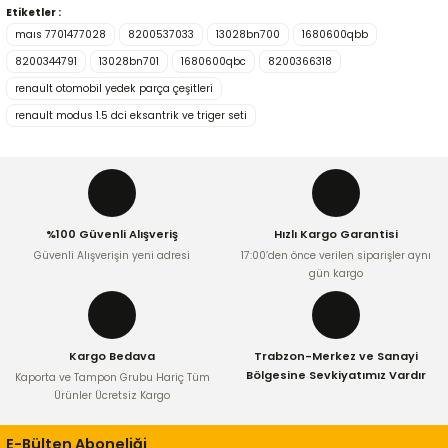
Etiketler :
Bu ürünün fiyat bilgisi, resim, ürün açıklamalarında ve diğer
maıs 7701477028
8200537033
13028bn700
1680600qbb
konularda yetersiz gördüğünüz noktaları öneri formunu
kullanarak tarafımıza iletebilirsiniz.
8200344791
13028bn701
1680600qbc
8200366318
Görüş ve önerileriniz için teşekkür ederiz.
renault otomobil yedek parça çeşitleri
renault modus 1.5 dci eksantrik ve triger seti
Ürün resmi kalitesiz, bozuk veya görüntülenemiyor.
Ürün açıklamasında eksik bilgiler bulunuyor.
Ürün bilgilerinde hatalar bulunuyor.
Ürün fiyatı diğer sitelerden daha pahalı.
%100 Güvenli Alışveriş
Hızlı Kargo Garantisi
Bu ürüne benzer farklı alternatifler olmalı.
Güvenli Alışverişin yeni adresi
17:00’den önce verilen siparişler aynı
gün kargo
Kargo Bedava
Trabzon-Merkez ve Sanayi
Gönder
Bölgesine Sevkiyatımız Vardır
Kaporta ve Tampon Grubu Hariç Tüm
Ürünler Ücretsiz Kargo
E-Bülten Aboneliği