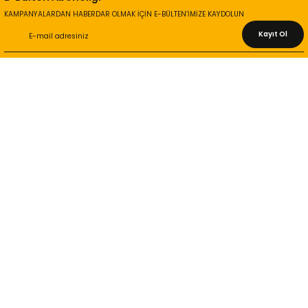
KAMPANYALARDAN HABERDAR OLMAK İÇİN E-BÜLTEN’İMİZE KAYDOLUN
Kayıt Ol
KURUMSAL
Hakkımızda
İletişim Bilgileri
Gizlilik ve Güvenlik
İade ve Değişim
İletişim Formu
ONLİNE ALIŞVERİŞ
Alışveriş Sepetim
Garanti ve İade Şartları
Hesap Numaralarımız
Teslimat Bilgileri
MÜŞTERİ HİZMETLERİ