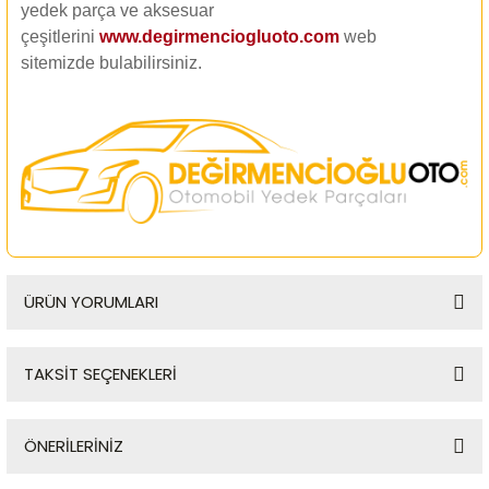
yedek parça ve aksesuar
çeşitlerini
www.degirmenciogluoto.com
web
sitemizde
bulabilirsiniz.
ÜRÜN YORUMLARI
TAKSİT SEÇENEKLERİ
Bu ürüne ilk yorumu siz yapın!
ÖNERİLERİNİZ
Yorum Yaz