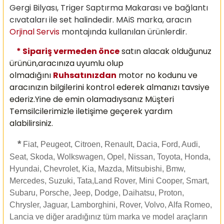
Gergi Bilyası, Triger Saptırma Makarası ve bağlantı
cıvataları ile set halindedir. MAiS marka, aracın
Orjinal Servis
montajında kullanılan ürünlerdir.
* Sipariş vermeden önce
satın alacak olduğunuz
ürünün,aracınıza uyumlu olup
olmadığını
Ruhsatınızdan
motor no kodunu ve
aracınızın bilgilerini kontrol ederek almanızı
tavsiye
ederiz.Yine de emin olamadıysanız Müşteri
Temsilcilerimizle iletişime geçerek yardım
alabilirsiniz.
*
Fiat, Peugeot, Citroen, Renault, Dacia, Ford, Audi,
Seat, Skoda, Wolkswagen, Opel, Nissan, Toyota, Honda,
Hyundai, Chevrolet, Kia, Mazda, Mitsubishi, Bmw,
Mercedes, Suzuki, Tata,Land Rover, Mini Cooper, Smart,
Subaru, Porsche, Jeep, Dodge, Daihatsu, Proton,
Chrysler, Jaguar, Lamborghini, Rover, Volvo, Alfa Romeo,
Lancia ve diğer aradığınız tüm marka ve model araçların