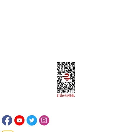
Yeni Üyelik
Üyelik Bilgileri
Kargom Nerede Aras ?
Kargom Nerede Yurtiçi ?
Kargom Nerede Sendeo ?
Hesabım
İLETİŞİM
Sanayi Mah. Şamdan Sok. No: 12 Değirmendere Ortahisar / TRABZON