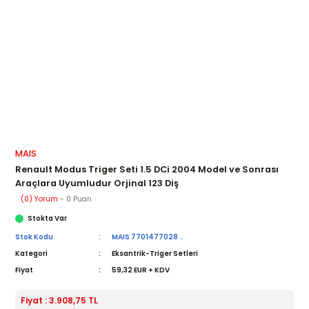
MAIS
Renault Modus Triger Seti 1.5 DCi 2004 Model ve Sonrası
Araçlara Uyumludur Orjinal 123 Diş
(0) Yorum
- 0 Puan
Stokta Var
Stok Kodu
MAIS 7701477028 ..
Kategori
Eksantrik-Triger Setleri
Fiyat
59,32 EUR + KDV
Fiyat : 3.908,75 TL