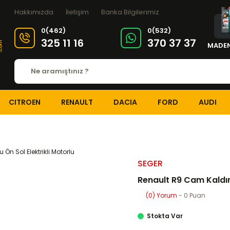
Hakkımızda
İletişim
Banka Bilgilerimiz
0(462)
0(532)
325 11 16
370 37 37
MADEN
CITROEN
RENAULT
DACIA
FORD
AUDI
ı Cam Krikoları
Renault R9 Cam Kaldırma Krikosu Ön Sol Elektrikli
SEGER
Renault R9 Cam Kaldır
(0) Yorum
- 0 Puan
Stokta Var