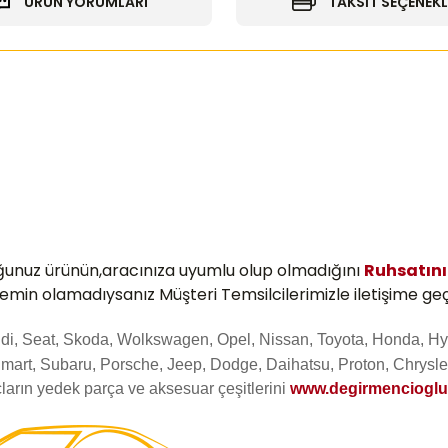
ÜRÜN YORUMLARI
TAKSİT SEÇENEKL
ğunuz ürünün,aracınıza uyumlu olup olmadığını
Ruhsatın
 emin olamadıysanız Müşteri Temsilcilerimizle iletişime geç
Audi, Seat, Skoda, Wolkswagen, Opel, Nissan, Toyota, Honda, Hy
mart, Subaru, Porsche, Jeep, Dodge, Daihatsu, Proton, Chrysler
ların yedek parça ve aksesuar çeşitlerini
www.degirmenciogl