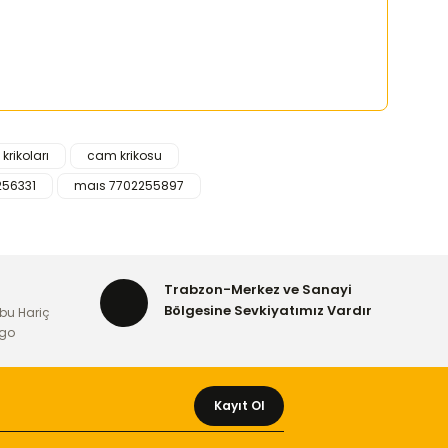
krikoları
cam krikosu
rafımıza iletebilirsiniz.
256331
maıs 7702255897
Trabzon-Merkez ve Sanayi
Bölgesine Sevkiyatımız Vardır
bu Hariç
rgo
Kayıt Ol