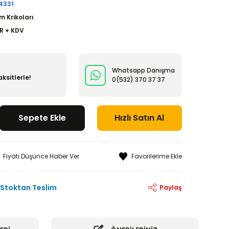
4331
 Krikoları
UR + KDV
Whatsapp Danışma
ksitlerle!
0(532)
370 37 37
Sepete Ekle
Hızlı Satın Al
Fiyatı Düşünce Haber Ver
Stoktan Teslim
Paylaş