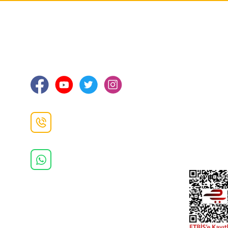
İLETİŞİM
KURUMSA
Hakkımızd
Sanayi Mah. Şamdan Sok. No: 12 Değirmendere
Ortahisar / TRABZON
İletişim Bilg
Gizlilik ve 
İade ve De
İletişim F
Danışma Hattı
0(462)
325 11 16
Whatsapp Danışma
0(532)
370 37 37