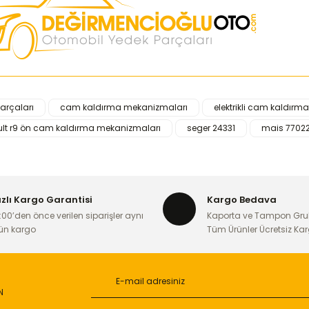
arçaları
cam kaldırma mekanizmaları
elektrikli cam kaldırma 
iğer konularda yetersiz gördüğünüz noktaları öneri formunu kullanarak ta
ult r9 ön cam kaldırma mekanizmaları
seger 24331
mais 7702
Bu ürüne ilk yorumu siz yapın!
Yorum Yaz
ızlı Kargo Garantisi
Kargo Bedava
:00’den önce verilen siparişler aynı
Kaporta ve Tampon Gru
ün kargo
Tüm Ürünler Ücretsiz Ka
N