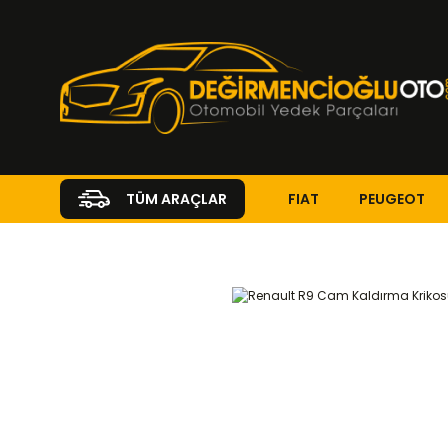
FIAT
PEUGEOT
TÜM ARAÇLAR
Anasayfa
RENAULT
RENAULT 9
KAPORTA ve İÇ AKSAM
Kap