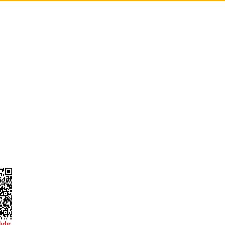
Gönder
L
ONLİNE ALIŞVERİŞ
a
Alışveriş Sepetim
ileri
Garanti ve İade Şartları
Güvenlik
Hesap Numaralarımız
ğişim
Teslimat Bilgileri
ormu