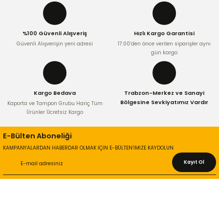
Ürün açıklamasında eksik bilgiler bulunuyor.
Ürün bilgilerinde hatalar bulunuyor.
%100 Güvenli Alışveriş
Hızlı Kargo Garantisi
Ürün fiyatı diğer sitelerden daha pahalı.
Güvenli Alışverişin yeni adresi
17:00’den önce verilen siparişler aynı
Bu ürüne benzer farklı alternatifler olmalı.
gün kargo
Kargo Bedava
Trabzon-Merkez ve Sanayi
Bölgesine Sevkiyatımız Vardır
Kaporta ve Tampon Grubu Hariç Tüm
Ürünler Ücretsiz Kargo
Gönder
E-Bülten Aboneliği
KAMPANYALARDAN HABERDAR OLMAK İÇİN E-BÜLTEN’İMİZE KAYDOLUN
Kayıt Ol
KURUMSAL
Hakkımızda