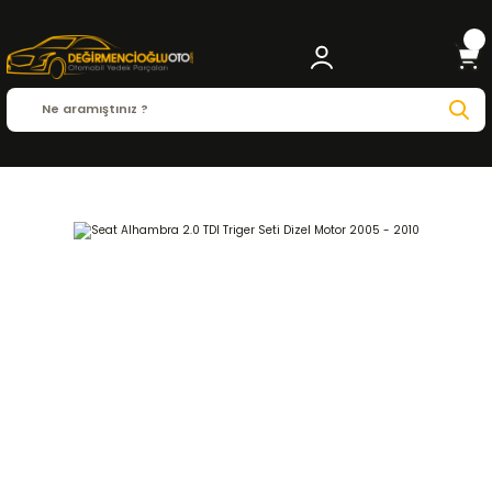
Anasayfa
SEAT
ALHAMBRA
Alhambra 1996 - 2010
2.0 TDI
EKSANTRİK-TRİGE