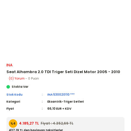
INA
Seat Alhambra 2.0 TDI Triger Seti Dizel Motor 2005 - 2010
(0) Yorum
- 0 Puan
Stokta Var
Stok Kodu
INA 530020110 ***
Kategori
Eksantrik-Triger Setleri
Fiyat
66,10 EUR + KDV
Fiyat : 4.352,69 TL
4.185,27 TL
%4
437,19 TL den başlayan taksitlerle!