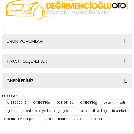
ÜRÜN YORUMLARI
TAKSİT SEÇENEKLERİ
Bu ürüne ilk yorumu siz yapın!
ÖNERİLERİNİZ
Yorum Yaz
Etiketler :
Bu ürünün fiyat bilgisi, resim, ürün açıklamalarında ve diğer
ına 530020110
038198119a
038198119c
038198119g
eksantrik seti
konularda yetersiz gördüğünüz noktaları öneri formunu
kullanarak tarafımıza iletebilirsiniz.
triger seti
online oto yedek parça çeşitleri
eksantrik ve triger sistemleri
Görüş ve önerileriniz için teşekkür ederiz.
eksantrik ve triger kitleri
seat alhambra 2.0 tdi triger setleri
Ürün resmi kalitesiz, bozuk veya görüntülenemiyor.