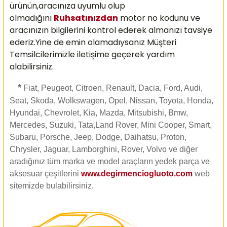
ürünün,aracınıza uyumlu olup
olmadığını
Ruhsatınızdan
motor no kodunu ve
aracınızın bilgilerini kontrol ederek almanızı
tavsiye
ederiz.Yine de emin olamadıysanız Müşteri
Temsilcilerimizle iletişime geçerek yardım
alabilirsiniz.
*
Fiat, Peugeot, Citroen, Renault, Dacia, Ford, Audi,
Seat, Skoda, Wolkswagen, Opel, Nissan, Toyota, Honda,
Hyundai, Chevrolet, Kia, Mazda, Mitsubishi, Bmw,
Mercedes, Suzuki, Tata,Land Rover, Mini Cooper, Smart,
Subaru, Porsche, Jeep, Dodge, Daihatsu, Proton,
Chrysler, Jaguar, Lamborghini, Rover, Volvo ve diğer
aradığınız tüm marka ve model araçların yedek parça ve
aksesuar çeşitlerini
www.degirmenciogluoto.com
web
sitemizde
bulabilirsiniz.