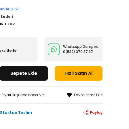
309400 L29
 Setleri
UR + KDV
Whatsapp Danışma
ksitlerle!
0(532)
370 37 37
Sepete Ekle
Hızlı Satın Al
Fiyatı Düşünce Haber Ver
Stoktan Teslim
Paylaş