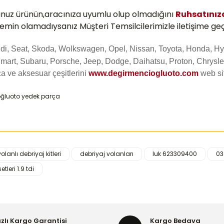
unuz ürünün,aracınıza uyumlu olup olmadığını
Ruhsatını
 emin olamadıysanız Müşteri Temsilcilerimizle iletişime geç
Audi, Seat, Skoda, Wolkswagen, Opel, Nissan, Toyota, Honda, Hy
mart, Subaru, Porsche, Jeep, Dodge, Daihatsu, Proton, Chrysler
a ve aksesuar çeşitlerini
www.degirmenciogluoto.com
web s
volanlı debriyaj kitleri
debriyaj volanları
luk 623309400
03
iğer konularda yetersiz gördüğünüz noktaları öneri formunu kullanarak ta
tleri 1.9 tdi
Bu ürüne ilk yorumu siz yapın!
Yorum Yaz
ızlı Kargo Garantisi
Kargo Bedava