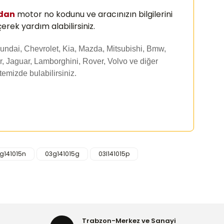
zdan
motor no kodunu ve aracınızın bilgilerini
erek yardım alabilirsiniz.
undai, Chevrolet, Kia, Mazda, Mitsubishi, Bmw,
, Jaguar, Lamborghini, Rover, Volvo ve diğer
itemizde
bulabilirsiniz.
g141015n
03g141015g
03l141015p
rafımıza iletebilirsiniz.
Trabzon-Merkez ve Sanayi