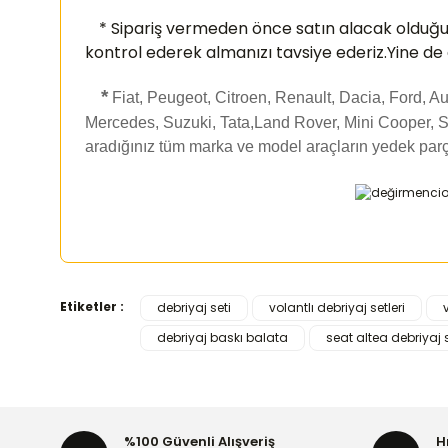
* Sipariş vermeden önce satın alacak olduğ
kontrol ederek almanızı
tavsiye ederiz.Yine de
*
Fiat, Peugeot, Citroen, Renault, Dacia, Ford, 
Mercedes, Suzuki, Tata,Land Rover, Mini Cooper, S
aradığınız tüm marka ve model araçların yedek parç
Etiketler :
debriyaj seti
volantlı debriyaj setleri
Bu ürünün fiyat bilgisi, resim, ürün açıklamalarında ve d
debriyaj baskı balata
seat altea debriyaj se
Görüş ve önerileriniz için teşekkür ederiz.
Ürün resmi kalitesiz, bozuk veya görüntülenemiyor.
Ürün açıklamasında eksik bilgiler bulunuyor.
%100 Güvenli Alışveriş
H
Ürün bilgilerinde hatalar bulunuyor.