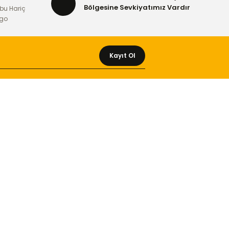
Bölgesine Sevkiyatımız Vardır
bu Hariç
rgo
Kayıt Ol
MÜŞTERİ HİZMETLERİ
Yeni Üyelik
Üyelik Bilgileri
Kargom Nerede Aras ?
Kargom Nerede Yurtiçi ?
Kargom Nerede Sendeo ?
Hesabım