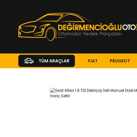
FIAT
PEUGEOT
TÜM ARAÇLAR
Anasayfa
SEAT
ALTEA
Altea ( 2004 - 2023 )
1.9 TDI
DEB