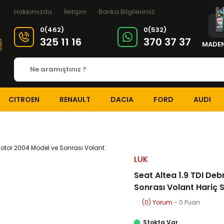
Hakkımızda
İletişim
Banka Bilgilerimiz
0(462)
0(532)
325 11 16
370 37 37
MADEN
CITROEN
RENAULT
DACIA
FORD
AUDI
RİYAJ ve ŞANZIMAN
Debriyaj Setleri
Seat Altea 1.9 TDI Debriyaj Seti
LUK
Seat Altea 1.9 TDI De
Sonrası Volant Hariç S
(0) Yorum
- 0 Puan
Stokta Var