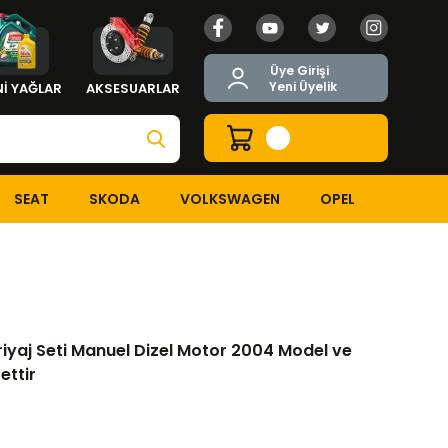
Üye Girişi
Yeni Üyelik
İ YAĞLAR
AKSESUARLAR
SEAT
SKODA
VOLKSWAGEN
OPEL
 Manuel Dizel Motor 2004 Model ve Sonrası Volant Hariç Settir
briyaj Seti Manuel Dizel Motor 2004 Model ve
ettir