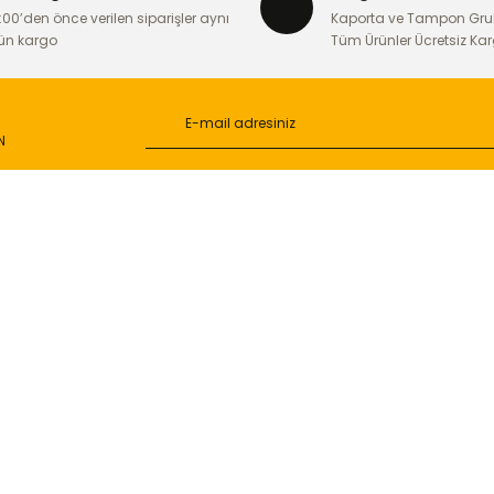
:00’den önce verilen siparişler aynı
Kaporta ve Tampon Gru
ün kargo
Tüm Ürünler Ücretsiz Ka
N
Gönder
L
ONLİNE ALIŞVERİŞ
a
Alışveriş Sepetim
ileri
Garanti ve İade Şartları
Güvenlik
Hesap Numaralarımız
ğişim
Teslimat Bilgileri
ormu