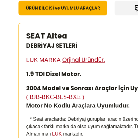
ÜRÜN BİLGİSİ ve UYUMLU ARAÇLAR
SEAT Altea
DEBRİYAJ SETLERİ
Orjinal Üründür.
LUK MARKA
1.9 TDI Dizel Motor.
2004 Model ve Sonrası Araçlar İçin U
( BJB-BKC-BLS-BXE )
Motor No Kodlu Araçlara Uyumludur.
* Seat araçlarda; Debriyaj gurupları aracın üzerind
çıkacak farklı marka da olsa uyum sağlamaktadır. T
Alman malı
LUK
markadır.