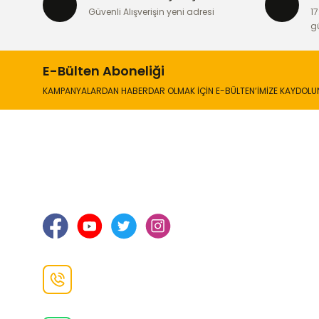
Güvenli Alışverişin yeni adresi
17
Ürün fiyatı diğer sitelerden daha pahalı.
g
Bu ürüne benzer farklı alternatifler olmalı.
E-Bülten Aboneliği
KAMPANYALARDAN HABERDAR OLMAK İÇİN E-BÜLTEN’İMİZE KAYDOLU
İLETİŞİM
KURUMSA
Hakkımızd
Sanayi Mah. Şamdan Sok. No: 12 Değirmendere
Ortahisar / TRABZON
İletişim Bilg
Gizlilik ve 
İade ve De
İletişim F
Danışma Hattı
0(462)
325 11 16