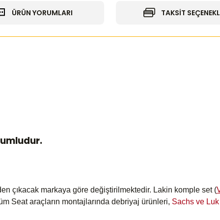
ÜRÜN YORUMLARI
TAKSİT SEÇENEKL
yumludur.
en çıkacak markaya göre değiştirilmektedir. Lakin komple set (
V
üm Seat araçların montajlarında debriyaj ürünleri,
Sachs ve Lu