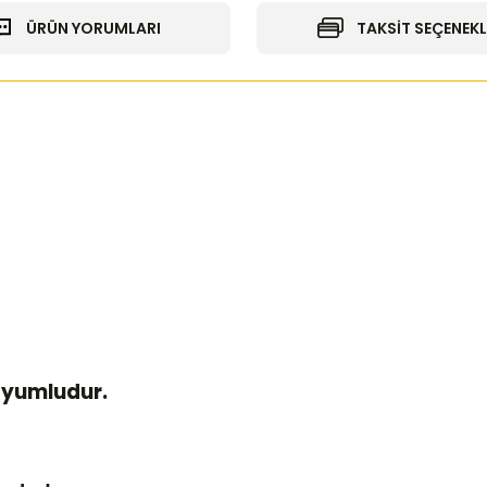
ÜRÜN YORUMLARI
TAKSİT SEÇENEKL
Uyumludur.