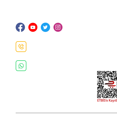
Hakkımızd
Sanayi Mah. Şamdan Sok. No: 12 Değirmendere
Ortahisar / TRABZON
İletişim Bilg
Gizlilik ve 
İade ve De
İletişim F
Danışma Hattı
0(462)
325 11 16
Whatsapp Danışma
0(532)
370 37 37