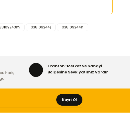
38109243m
038109244j
038109244n
rafımıza iletebilirsiniz.
Trabzon-Merkez ve Sanayi
Bölgesine Sevkiyatımız Vardır
bu Hariç
rgo
Kayıt Ol
MÜŞTERİ HİZMETLERİ