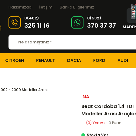
Hakkımızda
İletişim
Banka Bilgilerimiz
0(462)
0(532)
325 11 16
370 37 37
MADEN
CITROEN
RENAULT
DACIA
FORD
AUDI
DI
EKSANTRİK-TRİGER SİSTEMİ
Eksantrik-Triger Setleri
Seat Cordoba 1
INA
Seat Cordoba 1.4 TDI 
Modeller Arası Araçl
(0) Yorum
- 0 Puan
Stokta Var