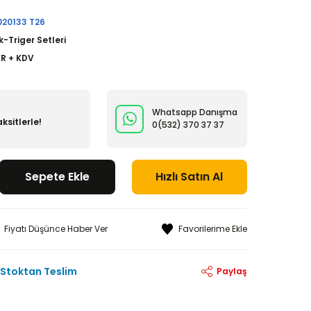
020133 T26
k-Triger Setleri
UR + KDV
Whatsapp Danışma
ksitlerle!
0(532)
370 37 37
Sepete Ekle
Hızlı Satın Al
Fiyatı Düşünce Haber Ver
Stoktan Teslim
Paylaş