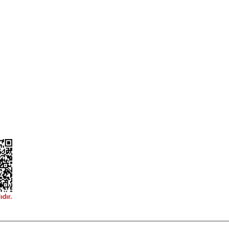
a
Alışveriş Sepetim
ileri
Garanti ve İade Şartları
Güvenlik
Hesap Numaralarımız
ğişim
Teslimat Bilgileri
ormu