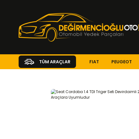
FIAT
PEUGEOT
TÜM ARAÇLAR
Anasayfa
SEAT
CORDOBA
Cordoba ( 1993 - 2009 )
1.4 T