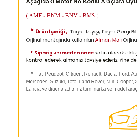
Aşağıdaki Motor No Kodlu Araçlara Uy
( AMF - BNM - BNV - BMS )
*
Ürün İçeriği
;
Triger kayışı, Triger Gergi Bi
Orjinal montajında kullanılan
Alman Malı
Orjina
*
Sipariş vermeden önce
satın alacak oldu
kontrol ederek almanızı
tavsiye ederiz. Yine d
*
Fiat, Peugeot, Citroen, Renault, Dacia, Ford, 
Mercedes, Suzuki, Tata, Land Rover, Mini Cooper, 
Lancia ve diğer aradığınız tüm marka ve model araç