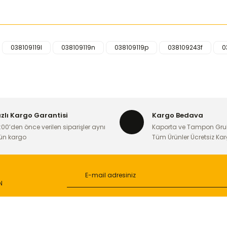
038109119l
038109119n
038109119p
038109243f
0
iğer konularda yetersiz gördüğünüz noktaları öneri formunu kullanarak ta
Bu ürüne ilk yorumu siz yapın!
Yorum Yaz
ızlı Kargo Garantisi
Kargo Bedava
:00’den önce verilen siparişler aynı
Kaporta ve Tampon Gru
ün kargo
Tüm Ürünler Ücretsiz Ka
N
Gönder
L
ONLİNE ALIŞVERİŞ