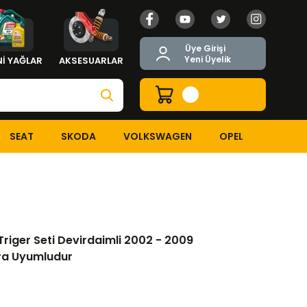
Üye Girişi
Yeni Üyelik
İ YAĞLAR
AKSESUARLAR
SEAT
SKODA
VOLKSWAGEN
OPEL
.4 TDI Triger Seti Devirdaimli 2002 - 2009 Modeller Arası Araçla
Triger Seti Devirdaimli 2002 - 2009
ara Uyumludur