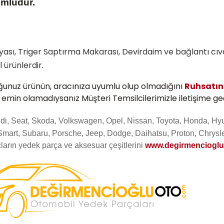
umludur.
lyası, Triger Saptırma Makarası, Devirdaim ve bağlantı cıvat
l ürünlerdir.
ğunuz ürünün, aracınıza uyumlu olup olmadığını
Ruhsatın
e emin olamadıysanız Müşteri Temsilcilerimizle iletişime geç
Audi, Seat, Skoda, Volkswagen, Opel, Nissan, Toyota, Honda, Hy
Smart, Subaru, Porsche, Jeep, Dodge, Daihatsu, Proton, Chrysle
ların yedek parça ve aksesuar çeşitlerini
www.degirmenciogl