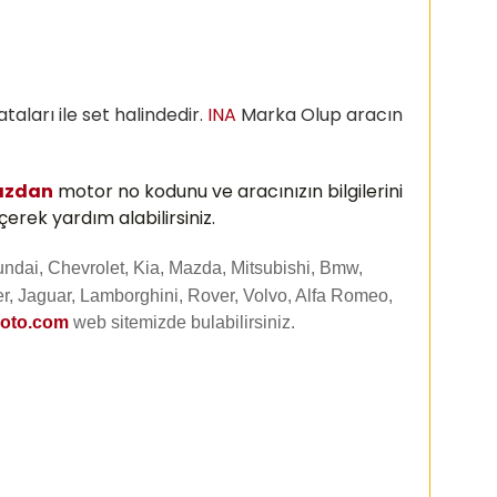
aları ile set halindedir.
INA
Marka Olup aracın
ızdan
motor no kodunu ve aracınızın bilgilerini
erek yardım alabilirsiniz.
undai, Chevrolet, Kia, Mazda, Mitsubishi, Bmw,
r, Jaguar, Lamborghini, Rover, Volvo, Alfa Romeo,
uoto.com
web sitemizde
bulabilirsiniz.