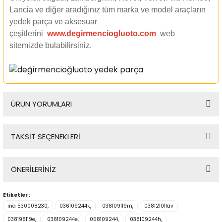
Lancia ve diğer aradığınız tüm marka ve model araçların
yedek parça ve aksesuar
çeşitlerini
www.degirmenciogluoto.com
web
sitemizde
bulabilirsiniz.
ÜRÜN YORUMLARI
TAKSİT SEÇENEKLERİ
Bu ürüne ilk yorumu siz yapın!
ÖNERİLERİNİZ
Yorum Yaz
Etiketler :
Bu ürünün fiyat bilgisi, resim, ürün açıklamalarında ve diğer
ına 530008230,
036109244k,
038109119m,
038121011av
konularda yetersiz gördüğünüz noktaları öneri formunu
kullanarak tarafımıza iletebilirsiniz.
038198119e,
038109244e,
058109244,
038109244h,