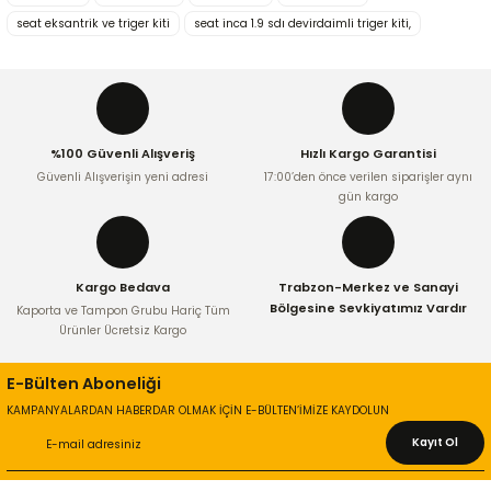
Görüş ve önerileriniz için teşekkür ederiz.
seat eksantrik ve triger kiti
seat inca 1.9 sdı devirdaimli triger kiti,
Ürün resmi kalitesiz, bozuk veya görüntülenemiyor.
Ürün açıklamasında eksik bilgiler bulunuyor.
Ürün bilgilerinde hatalar bulunuyor.
%100 Güvenli Alışveriş
Hızlı Kargo Garantisi
Ürün fiyatı diğer sitelerden daha pahalı.
Güvenli Alışverişin yeni adresi
17:00’den önce verilen siparişler aynı
Bu ürüne benzer farklı alternatifler olmalı.
gün kargo
Kargo Bedava
Trabzon-Merkez ve Sanayi
Bölgesine Sevkiyatımız Vardır
Kaporta ve Tampon Grubu Hariç Tüm
Ürünler Ücretsiz Kargo
Gönder
E-Bülten Aboneliği
KAMPANYALARDAN HABERDAR OLMAK İÇİN E-BÜLTEN’İMİZE KAYDOLUN
Kayıt Ol