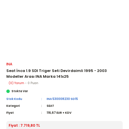
INA
Seat İnca 1.9 SDI Triger Seti Devirdaimli 1995 - 2003
Modeller Arası INA Marka 141x25
(0) Yorum
- 0 Puan
Stokta Var
Stok Kodu
INA 530008230 SD15
Kategori
SEAT
Fiyat
116,67 EUR + KDV
Fiyat : 7.719,80 TL