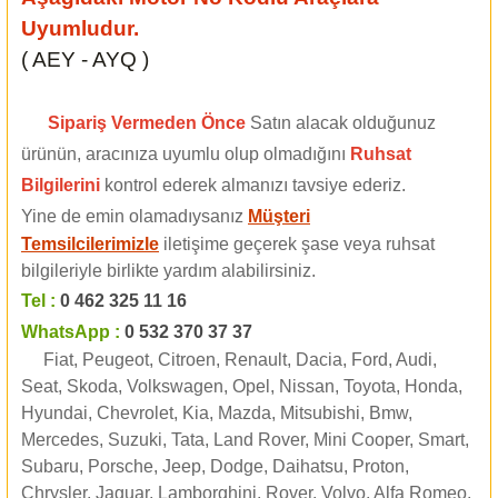
Uyumludur.
( AEY - AYQ )
Sipariş Vermeden Önce
Satın alacak olduğunuz
ürünün, aracınıza uyumlu olup olmadığını
Ruhsat
Bilgilerini
kontrol ederek almanızı tavsiye ederiz.
Yine de emin olamadıysanız
Müşteri
Temsilcilerimizle
iletişime geçerek şase veya ruhsat
bilgileriyle birlikte yardım alabilirsiniz.
Tel :
0 462 325 11 16
WhatsApp :
0 532 370 37 37
Fiat, Peugeot, Citroen, Renault, Dacia, Ford, Audi,
Seat, Skoda, Volkswagen, Opel, Nissan, Toyota, Honda,
Hyundai, Chevrolet, Kia, Mazda, Mitsubishi, Bmw,
Mercedes, Suzuki, Tata, Land Rover, Mini Cooper, Smart,
Subaru, Porsche, Jeep, Dodge, Daihatsu, Proton,
Chrysler, Jaguar, Lamborghini, Rover, Volvo, Alfa Romeo,