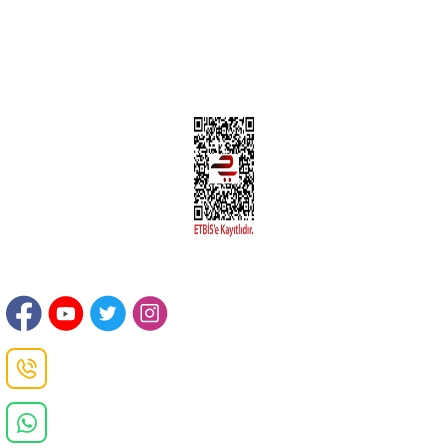
Kargom Nerede Sendeo ?
Hesabım
İLETİŞİM
Sanayi Mah. Şamdan Sok. No: 12 Değirmendere Ortahisar / TRABZON
Danışma Hattı
0(462)
325 11 16
Whatsapp Danışma
0(532)
370 37 37