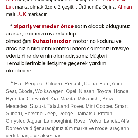
Luk
marka olmak üzere 2 çeşittir. Ürünümüz Orjinal
Alman
malı
LUK
markadır.
*
Sipariş vermeden önce
satın alacak olduğunuz
ürünün,aracınıza uyumlu olup
olmadığını
Ruhsatınızdan
motor no kodunu ve
aracınızın bilgilerini kontrol ederek almanızı
tavsiye
ederiz.Yine de emin olamadıysanız Müşteri
Temsilcilerimizle iletişime geçerek yardım
alabilirsiniz.
*
Fiat, Peugeot, Citroen, Renault, Dacia, Ford, Audi,
Seat, Skoda, Wolkswagen, Opel, Nissan, Toyota, Honda,
Hyundai, Chevrolet, Kia, Mazda, Mitsubishi, Bmw,
Mercedes, Suzuki, Tata,Land Rover, Mini Cooper, Smart,
Subaru, Porsche, Jeep, Dodge, Daihatsu, Proton,
Chrysler, Jaguar, Lamborghini, Rover, Volvo, Lancia, Alfa
Romeo ve diğer aradığınız tüm marka ve model araçların
yedek parça ve aksesuar