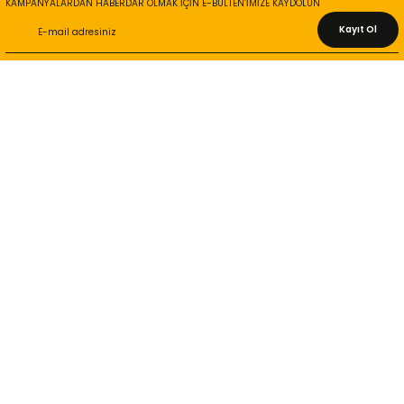
KAMPANYALARDAN HABERDAR OLMAK İÇİN E-BÜLTEN’İMİZE KAYDOLUN
Kayıt Ol
KURUMSAL
Hakkımızda
İletişim Bilgileri
Gizlilik ve Güvenlik
İade ve Değişim
İletişim Formu
ONLİNE ALIŞVERİŞ
Alışveriş Sepetim
Garanti ve İade Şartları
Hesap Numaralarımız
Teslimat Bilgileri
MÜŞTERİ HİZMETLERİ