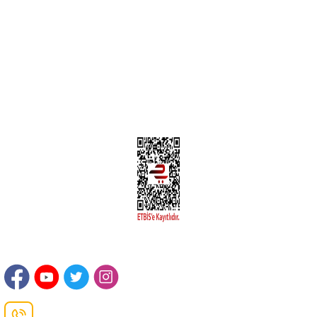
Yeni Üyelik
Üyelik Bilgileri
Kargom Nerede Aras ?
Kargom Nerede Yurtiçi ?
Kargom Nerede Sendeo ?
Hesabım
İLETİŞİM
Sanayi Mah. Şamdan Sok. No: 12 Değirmendere Ortahisar / TRABZON
Danışma Hattı