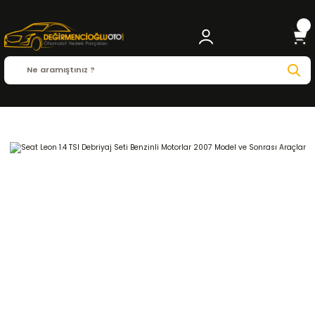
Anasayfa
SEAT
LEON
Leon ( 1998 - 2023 )
1.4 TSI
DEBRİYAJ ve ŞANZIMAN