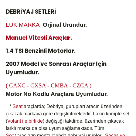
DEBRİYAJ SETLERİ
LUK MARKA
Orjinal Üründür.
Manuel Vitesli Araçlar.
1.4 TSI Benzinli Motorlar.
2007 Model ve Sonrası Araçlar İçin
Uyumludur.
( CAXC - CXSA - CMBA - CZCA )
Motor No Kodlu Araçlara Uyumludur.
*
Seat
araçlarda; Debriyaj gurupları aracın üzerinden
çıkacak markaya göre değiştirilmektedir. Lakin komple set
(
Volant ile birlikte
) değiştiği takdirde, üzerinden çıkacak
farklı marka da olsa uyum sağlamaktadır. Tüm
Seat
araçların montajlarında debriyaj ürünleri,
Sachs ve