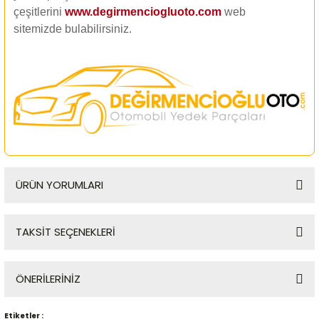
çeşitlerini
www.degirmenciogluoto.com
web
sitemizde
bulabilirsiniz.
ÜRÜN YORUMLARI
TAKSİT SEÇENEKLERİ
Bu ürüne ilk yorumu siz yapın!
ÖNERİLERİNİZ
Yorum Yaz
Etiketler :