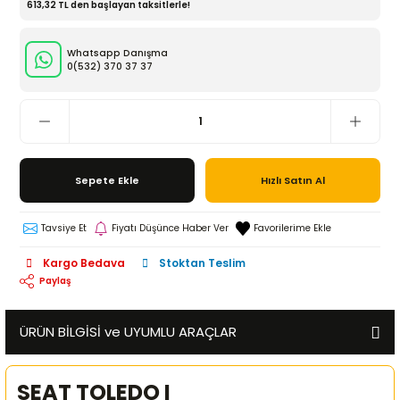
613,32 TL den başlayan taksitlerle!
Whatsapp Danışma
0(532)
370 37 37
Sepete Ekle
Hızlı Satın Al
Tavsiye Et
Fiyatı Düşünce Haber Ver
Kargo Bedava
Stoktan Teslim
Paylaş
ÜRÜN BİLGİSİ ve UYUMLU ARAÇLAR
SEAT TOLEDO I