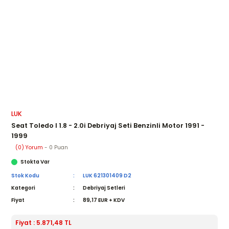
LUK
Seat Toledo I 1.8 - 2.0i Debriyaj Seti Benzinli Motor 1991 -
1999
(0) Yorum
- 0 Puan
Stokta Var
Stok Kodu
LUK 621301409 D2
Kategori
Debriyaj Setleri
Fiyat
89,17 EUR + KDV
Fiyat : 5.871,48 TL