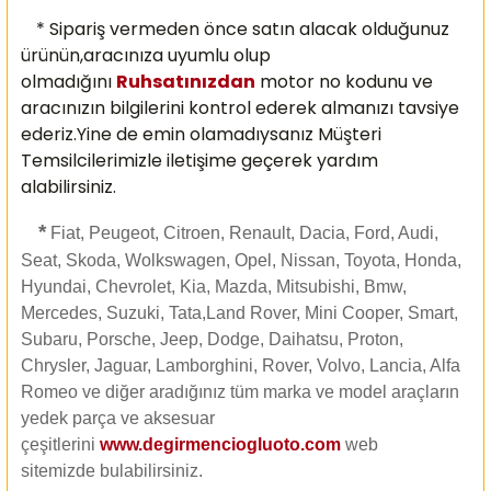
* Sipariş vermeden önce satın alacak olduğunuz
ürünün,aracınıza uyumlu olup
olmadığını
Ruhsatınızdan
motor no kodunu ve
aracınızın bilgilerini kontrol ederek almanızı
tavsiye
ederiz.Yine de emin olamadıysanız Müşteri
Temsilcilerimizle iletişime geçerek yardım
alabilirsiniz.
*
Fiat, Peugeot, Citroen, Renault, Dacia, Ford, Audi,
Seat, Skoda, Wolkswagen, Opel, Nissan, Toyota, Honda,
Hyundai, Chevrolet, Kia, Mazda, Mitsubishi, Bmw,
Mercedes, Suzuki, Tata,Land Rover, Mini Cooper, Smart,
Subaru, Porsche, Jeep, Dodge, Daihatsu, Proton,
Chrysler, Jaguar, Lamborghini, Rover, Volvo, Lancia, Alfa
Romeo ve diğer aradığınız tüm marka ve model araçların
yedek parça ve aksesuar
çeşitlerini
www.degirmenciogluoto.com
web
sitemizde
bulabilirsiniz.