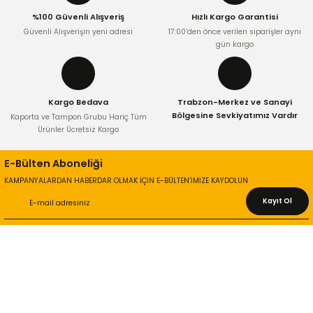
%100 Güvenli Alışveriş
Hızlı Kargo Garantisi
Ürün bilgilerinde hatalar bulunuyor.
Güvenli Alışverişin yeni adresi
17:00’den önce verilen siparişler aynı
Ürün fiyatı diğer sitelerden daha pahalı.
gün kargo
Bu ürüne benzer farklı alternatifler olmalı.
Kargo Bedava
Trabzon-Merkez ve Sanayi
Bölgesine Sevkiyatımız Vardır
Kaporta ve Tampon Grubu Hariç Tüm
Ürünler Ücretsiz Kargo
Gönder
E-Bülten Aboneliği
KAMPANYALARDAN HABERDAR OLMAK İÇİN E-BÜLTEN’İMİZE KAYDOLUN
Kayıt Ol
KURUMSAL
Hakkımızda
İletişim Bilgileri
Gizlilik ve Güvenlik